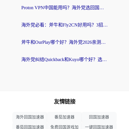
Proton VPN中国能用吗？海外党选回国加速器的避坑指南（附番茄加速器实测）
海外党必看：斧牛和Fly2CN好用吗？3招教你选对回国加速器（附免费试用攻略）
斧牛和OurPlay哪个好？海外党2026亲测：选对加速器，国内资源秒加载
海外党纠结Quickback和Kuyo哪个好？选对回国加速器才能无缝刷国内资源
友情链接
海外回国加速器
番茄加速器
回国加速器
番茄回国加速器
免费回国游戏加
一键回国加速器