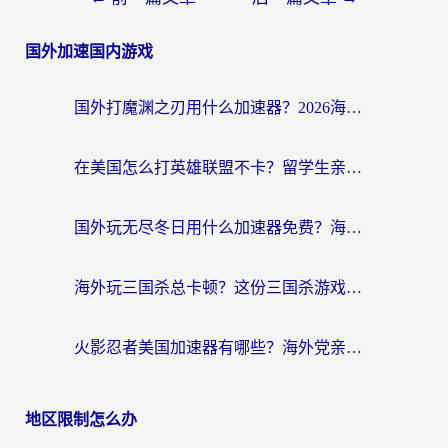
国外加速国内游戏
国外打魔渊之刃用什么加速器？2026海外玩家国服游戏加速全攻略（附闪耀暖暖&复苏的魔女避坑指南）
在美国怎么打英雄联盟不卡？留学生亲测的国服游戏加速全攻略
国外玩无尽冬日用什么加速器免费？海外党国服游戏加速避坑指南
海外玩三国杀总卡顿？这份三国杀游戏加速器指南帮你告别延迟烦恼
火影忍者美国加速器有哪些？海外党亲测的国服游戏加速全攻略（含菲律宾玩三国之刃守望黎明技巧）
地区限制怎么办