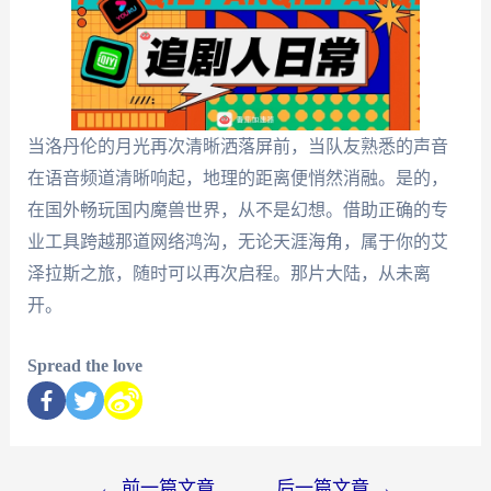
当洛丹伦的月光再次清晰洒落屏前，当队友熟悉的声音
在语音频道清晰响起，地理的距离便悄然消融。是的，
在国外畅玩国内魔兽世界，从不是幻想。借助正确的专
业工具跨越那道网络鸿沟，无论天涯海角，属于你的艾
泽拉斯之旅，随时可以再次启程。那片大陆，从未离
开。
Spread the love
←
前一篇文章
后一篇文章
→