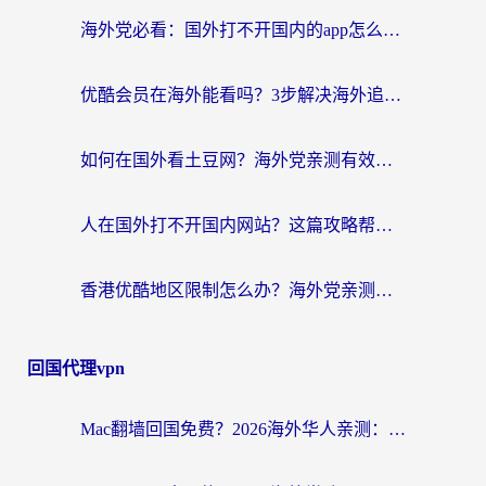
海外党必看：国外打不开国内的app怎么办？3步解决你的乡愁
优酷会员在海外能看吗？3步解决海外追剧难题，附实测好用加速器推荐
如何在国外看土豆网？海外党亲测有效的追剧加速器选择指南
人在国外打不开国内网站？这篇攻略帮你无缝解锁国内资源（附交管12123使用技巧）
香港优酷地区限制怎么办？海外党亲测有效的追剧解决方案
回国代理vpn
Mac翻墙回国免费？2026海外华人亲测：从CCTV5直播到国内APP，这样选加速器才靠谱