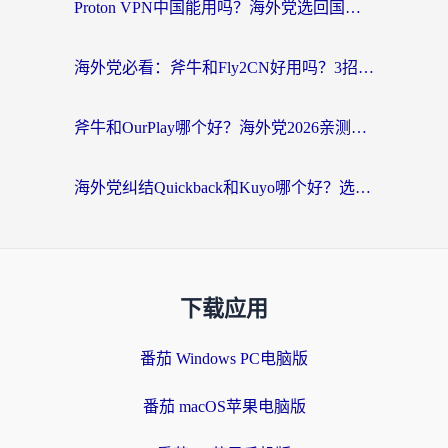
Proton VPN中国能用吗？海外党选回国加速器的避坑指南（附番茄加速器实测）
海外党必看：斧牛和Fly2CN好用吗？3招教你选对回国加速器（附免费试用攻略）
斧牛和OurPlay哪个好？海外党2026亲测：选对加速器，国内资源秒加载
海外党纠结Quickback和Kuyo哪个好？选对回国加速器才能无缝刷国内资源
下载应用
番茄 Windows PC电脑版
番茄 macOS苹果电脑版