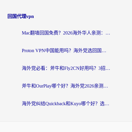
回国代理vpn
Mac翻墙回国免费？2026海外华人亲测：从CCTV5直播到国内APP，这样选加速器才靠谱
Proton VPN中国能用吗？海外党选回国加速器的避坑指南（附番茄加速器实测）
海外党必看：斧牛和Fly2CN好用吗？3招教你选对回国加速器（附免费试用攻略）
斧牛和OurPlay哪个好？海外党2026亲测：选对加速器，国内资源秒加载
海外党纠结Quickback和Kuyo哪个好？选对回国加速器才能无缝刷国内资源