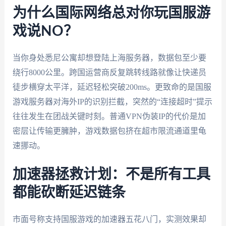
为什么国际网络总对你玩国服游
戏说NO？
当你身处悉尼公寓却想登陆上海服务器，数据包至少要
绕行8000公里。跨国运营商反复跳转线路就像让快递员
徒步横穿太平洋，延迟轻松突破200ms。更致命的是国服
游戏服务器对海外IP的识别拦截，突然的“连接超时”提示
往往发生在团战关键时刻。普通VPN伪装IP的代价是加
密层让传输更臃肿，游戏数据包挤在超市限流通道里龟
速挪动。
加速器拯救计划：不是所有工具
都能砍断延迟链条
市面号称支持国服游戏的加速器五花八门，实测效果却