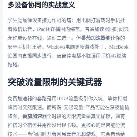
多设备协同的实战意义
学生党最懂设备接力作战的痛：用电脑打游戏时手机挂
着微信语音，iPad还在播国内综艺。普通加速器同时间只
允许单设备在线，逼你二选一。但
番茄加速器
能让你的
安卓手机打王者、Windows电脑更新游戏补丁、MacBook
追国内直播同步进行，宿舍停电都不耽误用手机4G继续
推塔。
突破流量限制的关键武器
免费加速器的套路是用10GB流量吸引你入坑，等你打巅
峰赛时突然限速。而所谓“无限流量”产品可能在深夜偷偷
降频。
番茄加速器
全时段的无限流量是真无枷锁，通宵
推搭时全宿舍共用都没出现卡顿。更核心的是智能分流
技术——当你同时开着网易云音乐和游戏，它会自动给