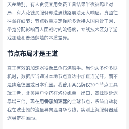
天差地别。有人贪便宜用免费工具结果半夜被踢出对
局，有人花钱买服务却遭遇线路崩溃无人响应。真凶往
往藏在细节：节点数量决定你能多近接入国内骨干网，
带宽分配影响百人团战时的流畅度，专线技术区分了游
戏加速和普通翻墙的本质差异。
节点布局才是王道
真正有效的加速器得像章鱼布满触手。当你从多伦多联
机时，数据应当通过本地节点直达中加直连光纤，而不
是绕道德国或日本兜圈。我曾用某品牌仅30个节点工具
玩王者，北美用户全挤在洛杉矶单一出口，高峰期延迟
暴增三倍。现在用
番茄加速器
的全球节点，系统自动将
我在波士顿的流量导向温哥华专线，实测上海服务器延
迟稳定在89ms。