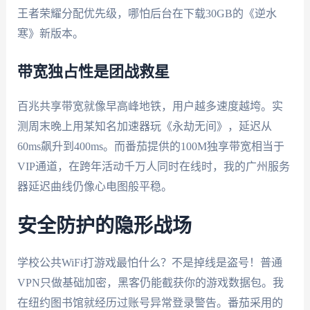
王者荣耀分配优先级，哪怕后台在下载30GB的《逆水
寒》新版本。
带宽独占性是团战救星
百兆共享带宽就像早高峰地铁，用户越多速度越垮。实
测周末晚上用某知名加速器玩《永劫无间》，延迟从
60ms飙升到400ms。而番茄提供的100M独享带宽相当于
VIP通道，在跨年活动千万人同时在线时，我的广州服务
器延迟曲线仍像心电图般平稳。
安全防护的隐形战场
学校公共WiFi打游戏最怕什么？不是掉线是盗号！普通
VPN只做基础加密，黑客仍能截获你的游戏数据包。我
在纽约图书馆就经历过账号异常登录警告。番茄采用的