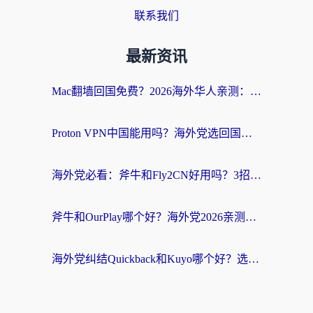
联系我们
最新资讯
Mac翻墙回国免费？2026海外华人亲测：从CCTV5直播到国内APP，这样选加速器才靠谱
Proton VPN中国能用吗？海外党选回国加速器的避坑指南（附番茄加速器实测）
海外党必看：斧牛和Fly2CN好用吗？3招教你选对回国加速器（附免费试用攻略）
斧牛和OurPlay哪个好？海外党2026亲测：选对加速器，国内资源秒加载
海外党纠结Quickback和Kuyo哪个好？选对回国加速器才能无缝刷国内资源