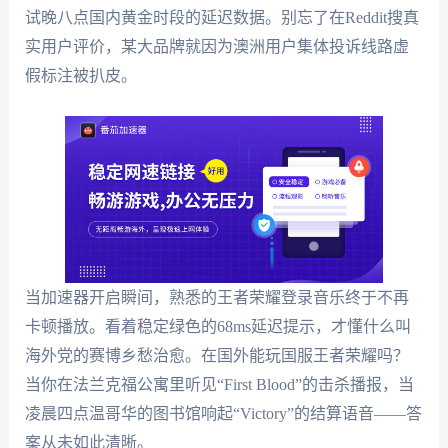
试晚八点国内黄金时段的延迟数据。别忘了在Reddit搜真
实用户评价，某大品牌就因为澳洲用户集体投诉线路虚
假标注被扒皮。
当加速器开启瞬间，熟悉的王者荣耀登录音乐终于不再
卡顿播放。看着稳定绿色的68ms延迟提示，才懂什么叫
海外党的赛博乡愁治愈。在国外能玩国服王者荣耀吗？
当你在法兰克福公寓里听见“First Blood”的击杀播报，当
凌晨四点温哥华的图书馆响起“Victory”的结算语音——答
案从未如此清晰。