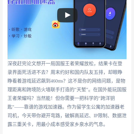
深夜赶完论文想开一局国服王者荣耀放松，结果卡在登
录界面死活进不去？周末约好和国内队友五排，却眼睁
睁看着游戏延迟飙到460ms？这不是你的网络问题，是物
理距离和跨境防火墙联手打造的"天堑"。在国外能玩国服
王者荣耀吗？当然能！但你需要一把科学的"跨洋钥
匙"——靠谱的游戏加速器。作为留学生公寓的加速器老
司机，今天带你避开弯路，破解高延迟、IP限制、数据泄
露三重关卡，用最小成本感受家乡泉水的气息。