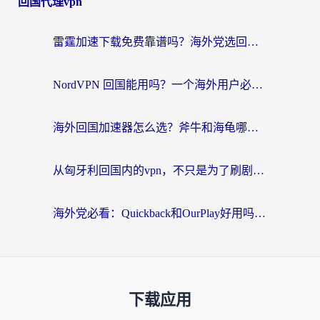
回国代理vpn
雷霆加速下载免费靠谱吗？海外党选回国加速器的避坑指南（附热门工具对比）
NordVPN 回国能用吗？一个海外用户必须面对的真实困境
海外回国加速器怎么选？斧牛和海龟哪个好？一篇帮你避开坑的实用指南
从匈牙利回国内的vpn，不只是为了刷剧那么简单
海外党必看：Quickback和OurPlay好用吗？3分钟选对回国加速器，无缝刷剧玩游戏
下载应用