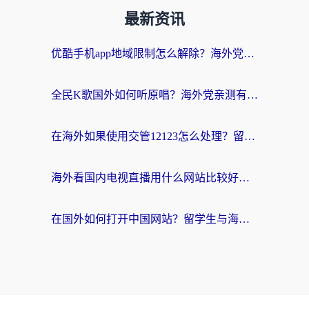
最新资讯
优酷手机app地域限制怎么解除？海外党亲测有效的追剧方案
全民K歌国外如何听原唱？海外党亲测有效的回国加速器选择指南
在海外如果使用交管12123怎么处理？留学生亲测有效的回国加速方案
海外看国内电视直播用什么网站比较好？一篇解决你所有追剧难题的实用指南
在国外如何打开中国网站？留学生与海外华人的无缝访问指南