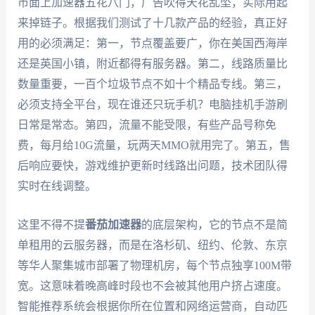
市面上加速器五花八门，广告吹得天花乱坠，实际用起
来掉链子。根据我们测试了十几款产品的经验，真正好
用的必须满足：第一，节点覆盖要广，你在美国西海岸
还是英国小镇，附近都得有服务器。第二，线路质量比
数量重要，一百个垃圾节点不如十个精品专线。第三，
必须支持全平台，现在谁还只玩手机？电脑挂机手游刷
日常是常态。第四，流量不能受限，有些产品号称免
费，每月给10G流量，玩两天MMO就用完了。第五，售
后响应要快，游戏维护更新时线路出问题，技术团队得
实时在线调整。
这里不得不提
番茄加速器
的底层架构，它的节点不是简
单租用的云服务器，而是在洛杉矶、纽约、伦敦、东京
等华人聚集城市部署了物理机房，每个节点独享100M带
宽。这意味着晚高峰时段也不会被其他用户挤占速度。
智能推荐系统会根据你所在位置和网络运营商，自动匹