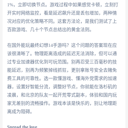
1%，立即切换节点。游戏过程中如果感觉卡顿，立刻打
开实时网络监控，看是延迟飙升还是丢包增加，两种情
况对应的优化策略不同。这套方法论，是我们测试了上
百款游戏、几十个节点总结出的黄金法则。
在国外能玩最终幻想14手游吗？这个问题的答案现在应
该很清晰了。物理距离造成的延迟无法消除，但可以通
过专业加速器优化到可玩范围。别再忍受三百毫秒的技
能延迟，别再为频繁掉线抓狂，更别拿账号安全去赌免
费工具的可靠性。选一款懂游戏、懂海外党需求的加速
器，设置好智能分流，调整好节点，你就能在洛杉矶的
凌晨，和北京的队友一起开荒零式副本，体验和国内玩
家无差别的流畅操作。游戏本该是快乐的，别让地理距
离成为阻碍。
Spread the love