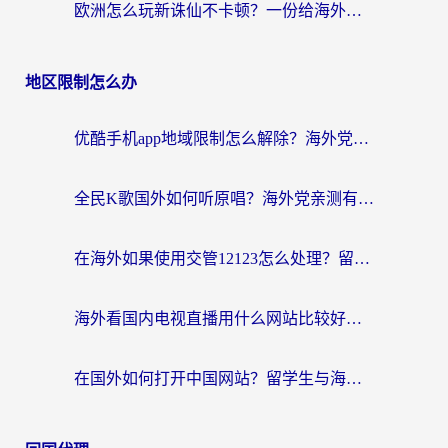
欧洲怎么玩新诛仙不卡顿？一份给海外游子的国服游戏畅玩指南
地区限制怎么办
优酷手机app地域限制怎么解除？海外党亲测有效的追剧方案
全民K歌国外如何听原唱？海外党亲测有效的回国加速器选择指南
在海外如果使用交管12123怎么处理？留学生亲测有效的回国加速方案
海外看国内电视直播用什么网站比较好？一篇解决你所有追剧难题的实用指南
在国外如何打开中国网站？留学生与海外华人的无缝访问指南