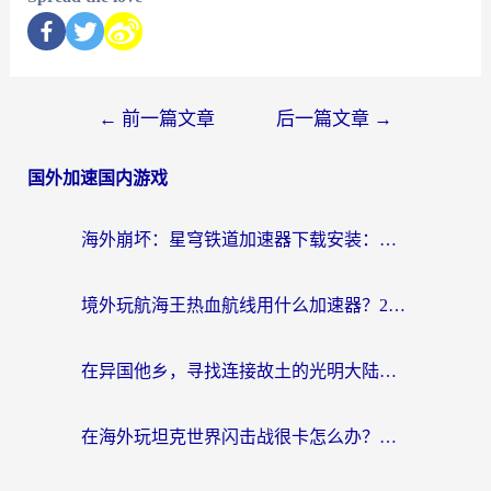
←
前一篇文章
后一篇文章
→
国外加速国内游戏
海外崩坏：星穹铁道加速器下载安装：一份给游子的终极网络指南
境外玩航海王热血航线用什么加速器？2026海外玩家实测最优方案（附欧洲问道堡垒前线加速技巧）
在异国他乡，寻找连接故土的光明大陆免费加速器
在海外玩坦克世界闪击战很卡怎么办？老玩家亲测有效的加速器选择指南