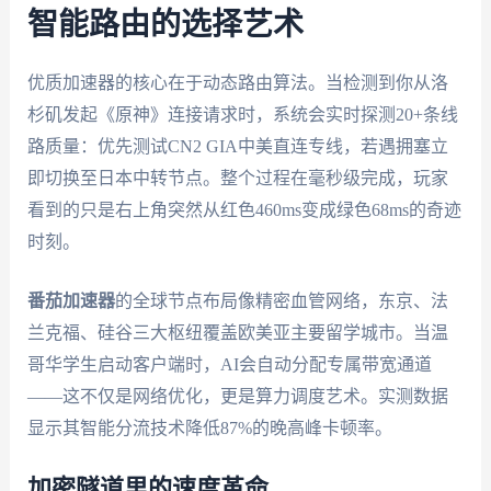
智能路由的选择艺术
优质加速器的核心在于动态路由算法。当检测到你从洛
杉矶发起《原神》连接请求时，系统会实时探测20+条线
路质量：优先测试CN2 GIA中美直连专线，若遇拥塞立
即切换至日本中转节点。整个过程在毫秒级完成，玩家
看到的只是右上角突然从红色460ms变成绿色68ms的奇迹
时刻。
番茄加速器
的全球节点布局像精密血管网络，东京、法
兰克福、硅谷三大枢纽覆盖欧美亚主要留学城市。当温
哥华学生启动客户端时，AI会自动分配专属带宽通道
——这不仅是网络优化，更是算力调度艺术。实测数据
显示其智能分流技术降低87%的晚高峰卡顿率。
加密隧道里的速度革命