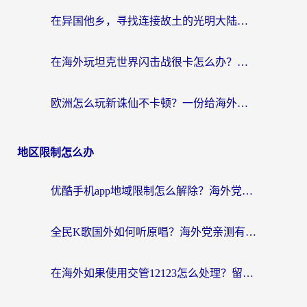
在异国他乡，寻找连接故土的光明大陆免费加速器
在海外玩坦克世界闪击战很卡怎么办？老玩家亲测有效的加速器选择指南
欧洲怎么玩新诛仙不卡顿？一份给海外游子的国服游戏畅玩指南
地区限制怎么办
优酷手机app地域限制怎么解除？海外党亲测有效的追剧方案
全民K歌国外如何听原唱？海外党亲测有效的回国加速器选择指南
在海外如果使用交管12123怎么处理？留学生亲测有效的回国加速方案