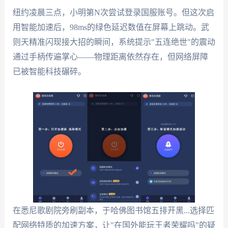
纽约凌晨三点，小明第N次尝试登录国服账号。但这次启
用智能加速后，98ms的绿色延迟数值在屏幕上跳动。武
则天精准闪现接大招的瞬间，系统提示"五连绝世"的震动
通过手柄传遍掌心——物理距离依然存在，但网络屏障
已被智能科技碾碎。
在悉尼歌剧院旁刷副本，于哈佛图书馆五排开黑...选择匹
配网络特质的加速方案，让"在国外能玩王者荣耀吗"的疑