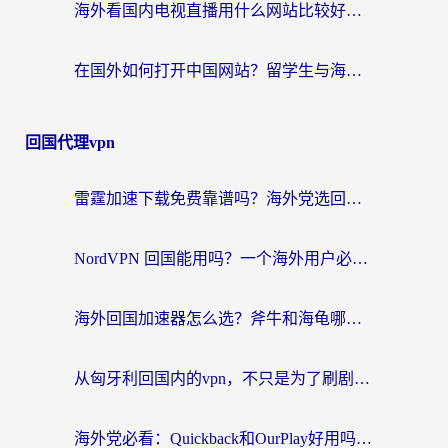
海外看国内电视直播用什么网站比较好？一篇解决你所有追剧难题的实用指南
在国外如何打开中国网站？留学生与海外华人的无缝访问指南
回国代理vpn
雷霆加速下载免费靠谱吗？海外党选回国加速器的避坑指南（附热门工具对比）
NordVPN 回国能用吗？一个海外用户必须面对的真实困境
海外回国加速器怎么选？斧牛和海龟哪个好？一篇帮你避开坑的实用指南
从匈牙利回国内的vpn，不只是为了刷剧那么简单
海外党必看：Quickback和OurPlay好用吗？3分钟选对回国加速器，无缝刷剧玩游戏