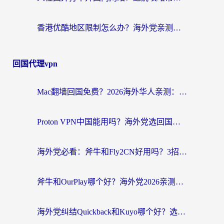
香港优酷地区限制怎么办？海外党亲测有效的追剧解决方案
回国代理vpn
Mac翻墙回国免费？2026海外华人亲测：从CCTV5直播到国内APP，这样选加速器才靠谱
Proton VPN中国能用吗？海外党选回国加速器的避坑指南（附番茄加速器实测）
海外党必看：斧牛和Fly2CN好用吗？3招教你选对回国加速器（附免费试用攻略）
斧牛和OurPlay哪个好？海外党2026亲测：选对加速器，国内资源秒加载
海外党纠结Quickback和Kuyo哪个好？选对回国加速器才能无缝刷国内资源