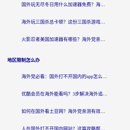
国外玩无尽冬日用什么加速器免费？海外党国服游戏加速避坑指南
海外玩三国杀总卡顿？这份三国杀游戏加速器指南帮你告别延迟烦恼
火影忍者美国加速器有哪些？海外党亲测的国服游戏加速全攻略（含菲律宾玩三国之刃守望黎明技巧）
地区限制怎么办
海外党必看：国外打不开国内的app怎么办？3步解决你的乡愁
优酷会员在海外能看吗？3步解决海外追剧难题，附实测好用加速器推荐
如何在国外看土豆网？海外党亲测有效的追剧加速器选择指南
人在国外打不开国内网站？这篇攻略帮你无缝解锁国内资源（附交管12123使用技巧）