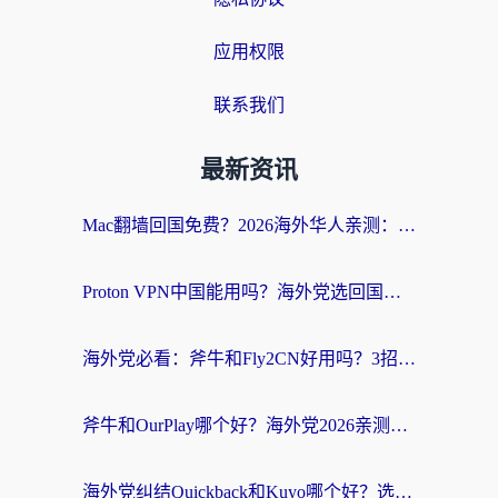
应用权限
联系我们
最新资讯
Mac翻墙回国免费？2026海外华人亲测：从CCTV5直播到国内APP，这样选加速器才靠谱
Proton VPN中国能用吗？海外党选回国加速器的避坑指南（附番茄加速器实测）
海外党必看：斧牛和Fly2CN好用吗？3招教你选对回国加速器（附免费试用攻略）
斧牛和OurPlay哪个好？海外党2026亲测：选对加速器，国内资源秒加载
海外党纠结Quickback和Kuyo哪个好？选对回国加速器才能无缝刷国内资源