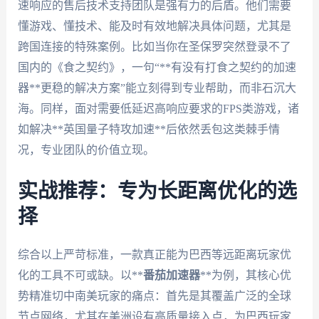
速响应的售后技术支持团队是强有力的后盾。他们需要
懂游戏、懂技术、能及时有效地解决具体问题，尤其是
跨国连接的特殊案例。比如当你在圣保罗突然登录不了
国内的《食之契约》，一句“**有没有打食之契约的加速
器**更稳的解决方案”能立刻得到专业帮助，而非石沉大
海。同样，面对需要低延迟高响应要求的FPS类游戏，诸
如解决**英国量子特攻加速**后依然丢包这类棘手情
况，专业团队的价值立现。
实战推荐：专为长距离优化的选
择
综合以上严苛标准，一款真正能为巴西等远距离玩家优
化的工具不可或缺。以**
番茄加速器
**为例，其核心优
势精准切中南美玩家的痛点：首先是其覆盖广泛的全球
节点网络，尤其在美洲设有高质量接入点，为巴西玩家