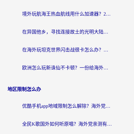
境外玩航海王热血航线用什么加速器？2026海外玩家实测最优方案（附欧洲问道堡垒前线加速技巧）
在异国他乡，寻找连接故土的光明大陆免费加速器
在海外玩坦克世界闪击战很卡怎么办？老玩家亲测有效的加速器选择指南
欧洲怎么玩新诛仙不卡顿？一份给海外游子的国服游戏畅玩指南
地区限制怎么办
优酷手机app地域限制怎么解除？海外党亲测有效的追剧方案
全民K歌国外如何听原唱？海外党亲测有效的回国加速器选择指南