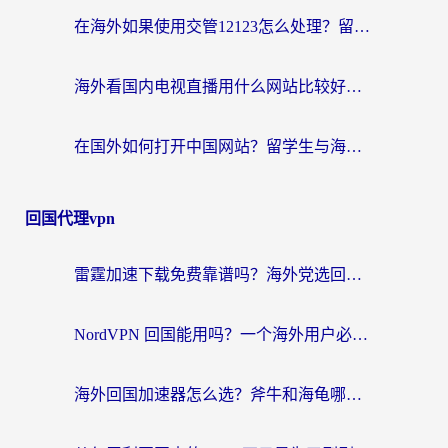
在海外如果使用交管12123怎么处理？留学生亲测有效的回国加速方案
海外看国内电视直播用什么网站比较好？一篇解决你所有追剧难题的实用指南
在国外如何打开中国网站？留学生与海外华人的无缝访问指南
回国代理vpn
雷霆加速下载免费靠谱吗？海外党选回国加速器的避坑指南（附热门工具对比）
NordVPN 回国能用吗？一个海外用户必须面对的真实困境
海外回国加速器怎么选？斧牛和海龟哪个好？一篇帮你避开坑的实用指南