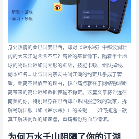
身处热情的桑巴国度巴西，却对《逆水寒》中那波澜壮
阔的大宋江湖念念不忘？高耸的基督像下，隔着半个地
球的物理延迟如同无形的壁垒，技能卡顿、组队掉线、
副本红名... 让与国内亲友共闯江湖的约定几乎成了奢
望。距离不是放弃的理由，核心痛点就在于网络物理距
离带来的高延迟和数据传输不稳定。这篇文章将为远在
南美的你，特别是身在巴西却心系国服游戏的玩家，拆
解畅玩国服（如《逆水寒》）的关键——如何挑选一款
真正解决问题的加速器，重铸那份热血与情谊。
为何万水千山阻隔了你的江湖