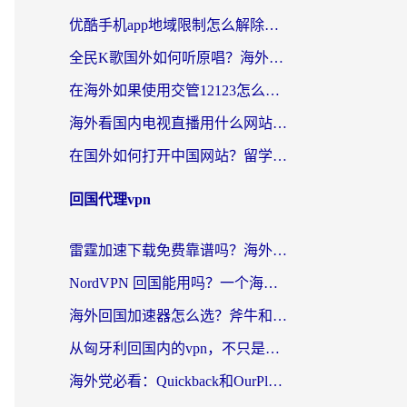
优酷手机app地域限制怎么解除？海外党亲测有效的追剧方案
全民K歌国外如何听原唱？海外党亲测有效的回国加速器选择指南
在海外如果使用交管12123怎么处理？留学生亲测有效的回国加速方案
海外看国内电视直播用什么网站比较好？一篇解决你所有追剧难题的实用指南
在国外如何打开中国网站？留学生与海外华人的无缝访问指南
回国代理vpn
雷霆加速下载免费靠谱吗？海外党选回国加速器的避坑指南（附热门工具对比）
NordVPN 回国能用吗？一个海外用户必须面对的真实困境
海外回国加速器怎么选？斧牛和海龟哪个好？一篇帮你避开坑的实用指南
从匈牙利回国内的vpn，不只是为了刷剧那么简单
海外党必看：Quickback和OurPlay好用吗？3分钟选对回国加速器，无缝刷剧玩游戏