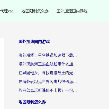
代理vpn
地区限制怎么办
国外加速国内游戏
国外加速国内游戏
海外崩坏：星穹铁道加速器下载安装：一份给游子的终极网络指南
境外玩航海王热血航线用什么加速器？2026海外玩家实测最优方案（附欧洲问道堡垒前线加速技巧）
在异国他乡，寻找连接故土的光明大陆免费加速器
在海外玩坦克世界闪击战很卡怎么办？老玩家亲测有效的加速器选择指南
欧洲怎么玩新诛仙不卡顿？一份给海外游子的国服游戏畅玩指南
地区限制怎么办