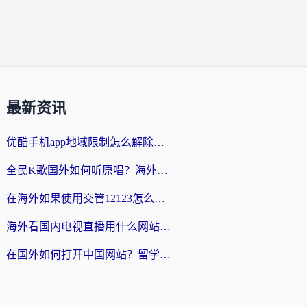
最新资讯
优酷手机app地域限制怎么解除？海外党亲测有效的追剧方案
全民K歌国外如何听原唱？海外党亲测有效的回国加速器选择指南
在海外如果使用交管12123怎么处理？留学生亲测有效的回国加速方案
海外看国内电视直播用什么网站比较好？一篇解决你所有追剧难题的实用指南
在国外如何打开中国网站？留学生与海外华人的无缝访问指南