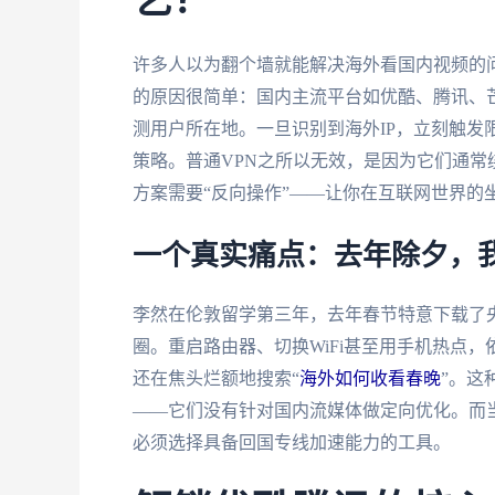
艺？
许多人以为翻个墙就能解决海外看国内视频的
的原因很简单：国内主流平台如优酷、腾讯、芒
测用户所在地。一旦识别到海外IP，立刻触发
策略。普通VPN之所以无效，是因为它们通
方案需要“反向操作”——让你在互联网世界的
一个真实痛点：去年除夕，
李然在伦敦留学第三年，去年春节特意下载了央
圈。重启路由器、切换WiFi甚至用手机热点
还在焦头烂额地搜索“
海外如何收看春晚
”。这
——它们没有针对国内流媒体做定向优化。而当
必须选择具备回国专线加速能力的工具。