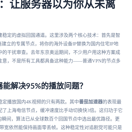
：让服务器以为你从未离
建稳定的虚拟回国通道。这里涉及两个核心技术：首先是智
建立的专属节点，将你的海外设备IP替换为国内住宅IP地
中的干扰审查。去年东京奥运期间，不少用户用这种方案成
注意，不是所有工具都具备这种能力——普通VPN的节点多
能解决95%的播放问题？
稳定播放国内4K视频的只有两款。其中
番茄加速器
的表现最
配了上海电信节点，缓冲速度比手动切换快3倍。这归功于它
的瞬间，算法已从全球数百个回国节点中选出最优路径。更
M带宽依然能保持画面零丢帧。这种稳定性对追剧党可能只是