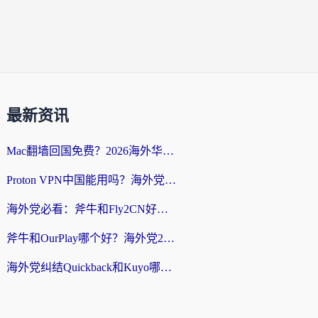
最新资讯
Mac翻墙回国免费？2026海外华人亲测：从CCTV5直播到国内APP，这样选加速器才靠谱
Proton VPN中国能用吗？海外党选回国加速器的避坑指南（附番茄加速器实测）
海外党必看：斧牛和Fly2CN好用吗？3招教你选对回国加速器（附免费试用攻略）
斧牛和OurPlay哪个好？海外党2026亲测：选对加速器，国内资源秒加载
海外党纠结Quickback和Kuyo哪个好？选对回国加速器才能无缝刷国内资源