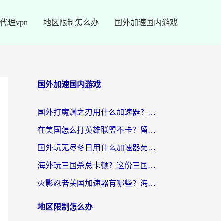
代理vpn
地区限制怎么办
国外加速国内游戏
国外加速国内游戏
国外打魔渊之刃用什么加速器？2026海外玩家国服游戏加速全攻略（附闪耀暖暖&复苏的魔女避坑指南）
在美国怎么打英雄联盟不卡？留学生亲测的国服游戏加速全攻略
国外玩无尽冬日用什么加速器免费？海外党国服游戏加速避坑指南
海外玩三国杀总卡顿？这份三国杀游戏加速器指南帮你告别延迟烦恼
火影忍者美国加速器有哪些？海外党亲测的国服游戏加速全攻略（含菲律宾玩三国之刃守望黎明技巧）
地区限制怎么办