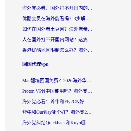
海外党必看：国外打不开国内的app怎么办？3步解决你的乡愁
优酷会员在海外能看吗？3步解决海外追剧难题，附实测好用加速器推荐
如何在国外看土豆网？海外党亲测有效的追剧加速器选择指南
人在国外打不开国内网站？这篇攻略帮你无缝解锁国内资源（附交管12123使用技巧）
香港优酷地区限制怎么办？海外党亲测有效的追剧解决方案
回国代理vpn
Mac翻墙回国免费？2026海外华人亲测：从CCTV5直播到国内APP，这样选加速器才靠谱
Proton VPN中国能用吗？海外党选回国加速器的避坑指南（附番茄加速器实测）
海外党必看：斧牛和Fly2CN好用吗？3招教你选对回国加速器（附免费试用攻略）
斧牛和OurPlay哪个好？海外党2026亲测：选对加速器，国内资源秒加载
海外党纠结Quickback和Kuyo哪个好？选对回国加速器才能无缝刷国内资源