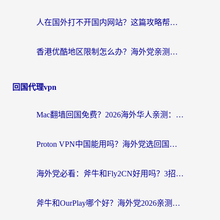
人在国外打不开国内网站？这篇攻略帮你无缝解锁国内资源（附交管12123使用技巧）
香港优酷地区限制怎么办？海外党亲测有效的追剧解决方案
回国代理vpn
Mac翻墙回国免费？2026海外华人亲测：从CCTV5直播到国内APP，这样选加速器才靠谱
Proton VPN中国能用吗？海外党选回国加速器的避坑指南（附番茄加速器实测）
海外党必看：斧牛和Fly2CN好用吗？3招教你选对回国加速器（附免费试用攻略）
斧牛和OurPlay哪个好？海外党2026亲测：选对加速器，国内资源秒加载