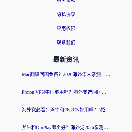
服务条款
隐私协议
应用权限
联系我们
最新资讯
Mac翻墙回国免费？2026海外华人亲测：从CCTV5直播到国内APP，这样选加速器才靠谱
Proton VPN中国能用吗？海外党选回国加速器的避坑指南（附番茄加速器实测）
海外党必看：斧牛和Fly2CN好用吗？3招教你选对回国加速器（附免费试用攻略）
斧牛和OurPlay哪个好？海外党2026亲测：选对加速器，国内资源秒加载