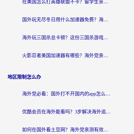
在美国怎么打英雄联盟不卡？留学生亲测的国服游戏加速全攻略
国外玩无尽冬日用什么加速器免费？海外党国服游戏加速避坑指南
海外玩三国杀总卡顿？这份三国杀游戏加速器指南帮你告别延迟烦恼
火影忍者美国加速器有哪些？海外党亲测的国服游戏加速全攻略（含菲律宾玩三国之刃守望黎明技巧）
地区限制怎么办
海外党必看：国外打不开国内的app怎么办？3步解决你的乡愁
优酷会员在海外能看吗？3步解决海外追剧难题，附实测好用加速器推荐
如何在国外看土豆网？海外党亲测有效的追剧加速器选择指南