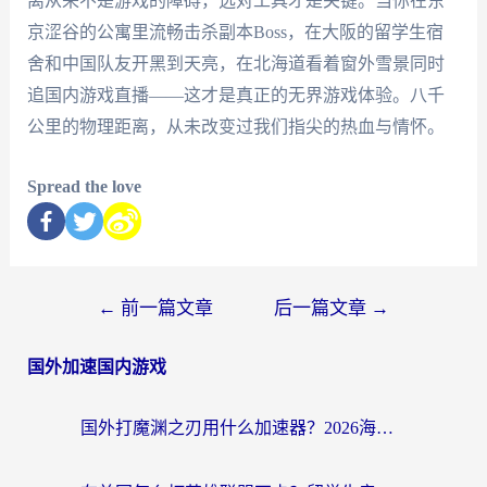
离从来不是游戏的障碍，选对工具才是关键。当你在东
京涩谷的公寓里流畅击杀副本Boss，在大阪的留学生宿
舍和中国队友开黑到天亮，在北海道看着窗外雪景同时
追国内游戏直播——这才是真正的无界游戏体验。八千
公里的物理距离，从未改变过我们指尖的热血与情怀。
Spread the love
←
前一篇文章
后一篇文章
→
国外加速国内游戏
国外打魔渊之刃用什么加速器？2026海外玩家国服游戏加速全攻略（附闪耀暖暖&复苏的魔女避坑指南）