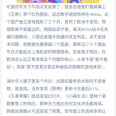
伦敦的冬天下午四点天就黑了，我坐在宿舍盯着屏幕上
《艾希》那个红色图标，延迟数字顽固地停在380ms。这
个国产独立游戏我盼了三个月，真到了欧洲才发现，物
理距离不是最远的，网络延迟才是。每次BOSS战卡在关
键闪避瞬间，人物总是慢半拍撞向攻击判定。这不是技
术问题，是数据包要跨越八个国家、跳转过二十个路由
节点才能抵达上海机房的物理宿命。后来我才明白，在
欧洲怎么玩艾希游戏这个问题的核心，从来不是"能不能
玩"，而是"愿不愿意忍受这种被延迟肢解的游戏体验"。
海外华人圈子里有个共识：出国后最考验乡愁的不是食
物，是游戏。当你发现《原神》更新卡在最后0.1%，
《王者荣耀》团战变成幻灯片，《小森生活》里种个菜
都要等三秒响应，那种无力感比任何文化冲击都具体。
网络加速器从可选变成了刚需，但市面上的选择多到让