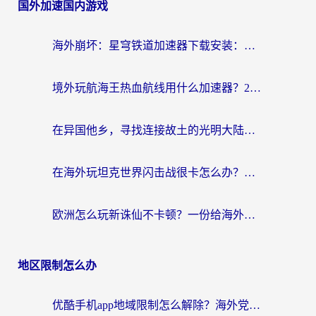
国外加速国内游戏
海外崩坏：星穹铁道加速器下载安装：一份给游子的终极网络指南
境外玩航海王热血航线用什么加速器？2026海外玩家实测最优方案（附欧洲问道堡垒前线加速技巧）
在异国他乡，寻找连接故土的光明大陆免费加速器
在海外玩坦克世界闪击战很卡怎么办？老玩家亲测有效的加速器选择指南
欧洲怎么玩新诛仙不卡顿？一份给海外游子的国服游戏畅玩指南
地区限制怎么办
优酷手机app地域限制怎么解除？海外党亲测有效的追剧方案