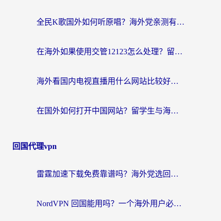
全民K歌国外如何听原唱？海外党亲测有效的回国加速器选择指南
在海外如果使用交管12123怎么处理？留学生亲测有效的回国加速方案
海外看国内电视直播用什么网站比较好？一篇解决你所有追剧难题的实用指南
在国外如何打开中国网站？留学生与海外华人的无缝访问指南
回国代理vpn
雷霆加速下载免费靠谱吗？海外党选回国加速器的避坑指南（附热门工具对比）
NordVPN 回国能用吗？一个海外用户必须面对的真实困境