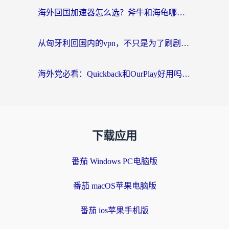
海外回国加速器怎么选？斧牛和海龟哪个好？一篇帮你避开坑的实用指南
从匈牙利回国内的vpn，不只是为了刷剧那么简单
海外党必看：Quickback和OurPlay好用吗？3分钟选对回国加速器，无缝刷剧玩游戏
下载应用
番茄 Windows PC电脑版
番茄 macOS苹果电脑版
番茄 ios苹果手机版