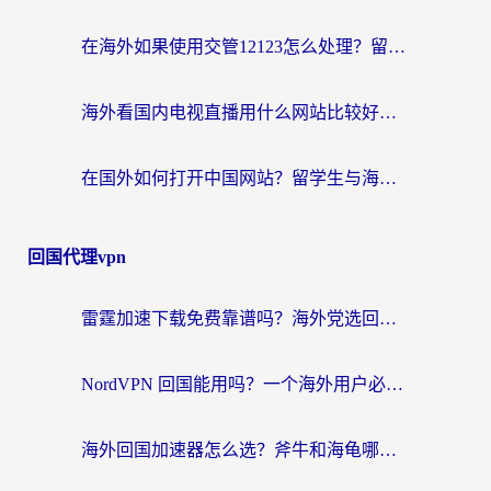
在海外如果使用交管12123怎么处理？留学生亲测有效的回国加速方案
海外看国内电视直播用什么网站比较好？一篇解决你所有追剧难题的实用指南
在国外如何打开中国网站？留学生与海外华人的无缝访问指南
回国代理vpn
雷霆加速下载免费靠谱吗？海外党选回国加速器的避坑指南（附热门工具对比）
NordVPN 回国能用吗？一个海外用户必须面对的真实困境
海外回国加速器怎么选？斧牛和海龟哪个好？一篇帮你避开坑的实用指南