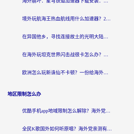
海外崩坏：星穹铁道加速器下载安装：一份给游子的终极网络指南
境外玩航海王热血航线用什么加速器？2026海外玩家实测最优方案（附欧洲问道堡垒前线加速技巧）
在异国他乡，寻找连接故土的光明大陆免费加速器
在海外玩坦克世界闪击战很卡怎么办？老玩家亲测有效的加速器选择指南
欧洲怎么玩新诛仙不卡顿？一份给海外游子的国服游戏畅玩指南
地区限制怎么办
优酷手机app地域限制怎么解除？海外党亲测有效的追剧方案
全民K歌国外如何听原唱？海外党亲测有效的回国加速器选择指南