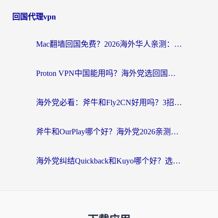
回国代理vpn
Mac翻墙回国免费？2026海外华人亲测：从CCTV5直播到国内APP，这样选加速器才靠谱
Proton VPN中国能用吗？海外党选回国加速器的避坑指南（附番茄加速器实测）
海外党必看：斧牛和Fly2CN好用吗？3招教你选对回国加速器（附免费试用攻略）
斧牛和OurPlay哪个好？海外党2026亲测：选对加速器，国内资源秒加载
海外党纠结Quickback和Kuyo哪个好？选对回国加速器才能无缝刷国内资源