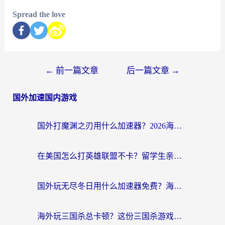
Spread the love
←
前一篇文章
后一篇文章
→
国外加速国内游戏
国外打魔渊之刃用什么加速器？2026海外玩家国服游戏加速全攻略（附闪耀暖暖&复苏的魔女避坑指南）
在美国怎么打英雄联盟不卡？留学生亲测的国服游戏加速全攻略
国外玩无尽冬日用什么加速器免费？海外党国服游戏加速避坑指南
海外玩三国杀总卡顿？这份三国杀游戏加速器指南帮你告别延迟烦恼