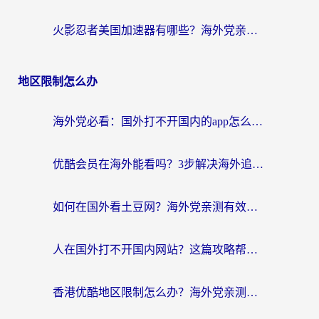
火影忍者美国加速器有哪些？海外党亲测的国服游戏加速全攻略（含菲律宾玩三国之刃守望黎明技巧）
地区限制怎么办
海外党必看：国外打不开国内的app怎么办？3步解决你的乡愁
优酷会员在海外能看吗？3步解决海外追剧难题，附实测好用加速器推荐
如何在国外看土豆网？海外党亲测有效的追剧加速器选择指南
人在国外打不开国内网站？这篇攻略帮你无缝解锁国内资源（附交管12123使用技巧）
香港优酷地区限制怎么办？海外党亲测有效的追剧解决方案