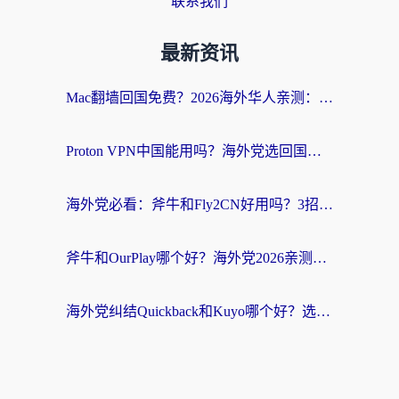
联系我们
最新资讯
Mac翻墙回国免费？2026海外华人亲测：从CCTV5直播到国内APP，这样选加速器才靠谱
Proton VPN中国能用吗？海外党选回国加速器的避坑指南（附番茄加速器实测）
海外党必看：斧牛和Fly2CN好用吗？3招教你选对回国加速器（附免费试用攻略）
斧牛和OurPlay哪个好？海外党2026亲测：选对加速器，国内资源秒加载
海外党纠结Quickback和Kuyo哪个好？选对回国加速器才能无缝刷国内资源