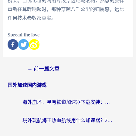
桥梁。当优化过的网络专线穿透地域限制，熟悉的旋律
重新在耳畔响起时，那种穿越八千公里的归属感，远比
任何技术参数都真实。
Spread the love
←
前一篇文章
国外加速国内游戏
海外崩坏：星穹铁道加速器下载安装：一份给游子的终极网络指南
境外玩航海王热血航线用什么加速器？2026海外玩家实测最优方案（附欧洲问道堡垒前线加速技巧）