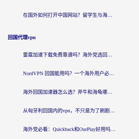
在国外如何打开中国网站？留学生与海外华人的无缝访问指南
回国代理vpn
雷霆加速下载免费靠谱吗？海外党选回国加速器的避坑指南（附热门工具对比）
NordVPN 回国能用吗？一个海外用户必须面对的真实困境
海外回国加速器怎么选？斧牛和海龟哪个好？一篇帮你避开坑的实用指南
从匈牙利回国内的vpn，不只是为了刷剧那么简单
海外党必看：Quickback和OurPlay好用吗？3分钟选对回国加速器，无缝刷剧玩游戏