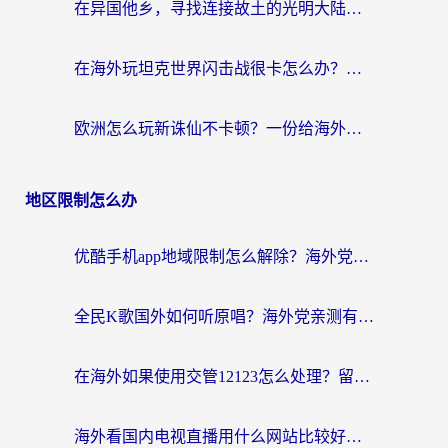
在异国他乡，寻找连接故土的光明大陆免费加速器
在海外玩坦克世界闪击战很卡怎么办？老玩家亲测有效的加速器选择指南
欧洲怎么玩新诛仙不卡顿？一份给海外游子的国服游戏畅玩指南
地区限制怎么办
优酷手机app地域限制怎么解除？海外党亲测有效的追剧方案
全民K歌国外如何听原唱？海外党亲测有效的回国加速器选择指南
在海外如果使用交管12123怎么处理？留学生亲测有效的回国加速方案
海外看国内电视直播用什么网站比较好？一篇解决你所有追剧难题的实用指南