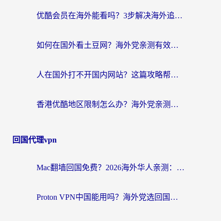
优酷会员在海外能看吗？3步解决海外追剧难题，附实测好用加速器推荐
如何在国外看土豆网？海外党亲测有效的追剧加速器选择指南
人在国外打不开国内网站？这篇攻略帮你无缝解锁国内资源（附交管12123使用技巧）
香港优酷地区限制怎么办？海外党亲测有效的追剧解决方案
回国代理vpn
Mac翻墙回国免费？2026海外华人亲测：从CCTV5直播到国内APP，这样选加速器才靠谱
Proton VPN中国能用吗？海外党选回国加速器的避坑指南（附番茄加速器实测）