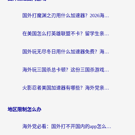
国外打魔渊之刃用什么加速器？2026海外玩家国服游戏加速全攻略（附闪耀暖暖&复苏的魔女避坑指南）
在美国怎么打英雄联盟不卡？留学生亲测的国服游戏加速全攻略
国外玩无尽冬日用什么加速器免费？海外党国服游戏加速避坑指南
海外玩三国杀总卡顿？这份三国杀游戏加速器指南帮你告别延迟烦恼
火影忍者美国加速器有哪些？海外党亲测的国服游戏加速全攻略（含菲律宾玩三国之刃守望黎明技巧）
地区限制怎么办
海外党必看：国外打不开国内的app怎么办？3步解决你的乡愁