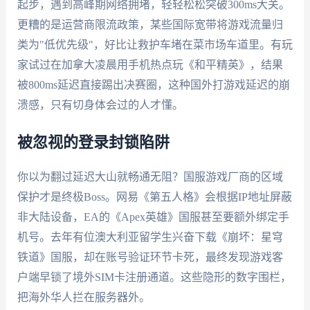
起步，遇到高峰期网络拥堵，轻轻松松突破300ms大关。
更糟的是运营商限流政策，某些国际宽带将游戏流量归
类为"低优先级"，好比让救护车堵在菜市场车道里。有玩
家试过在加拿大凌晨用手机热点玩《和平精英》，结果
被800ms延迟直接踢出决赛圈，这种国外打游戏延迟的崩
溃感，只有切身体会过的人才懂。
被忽视的登录封锁陷阱
你以为翻过延迟大山就畅通无阻？国服游戏厂商的区域
保护才是终极Boss。网易《第五人格》会根据IP地址屏蔽
非大陆设备，EA的《Apex英雄》国服甚至要额外绑定手
机号。去年有位澳大利亚留学生兴奋下载《崩坏：星穹
铁道》国服，却在账号验证环节卡死，最终发现游戏客
户端早锁了境外SIM卡注册通道。这些隐形的数字围栏，
把海外华人拦在服务器外。