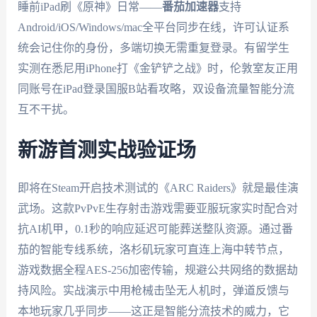
睡前iPad刷《原神》日常——
番茄加速器
支持
Android/iOS/Windows/mac全平台同步在线，许可认证系
统会记住你的身份，多端切换无需重复登录。有留学生
实测在悉尼用iPhone打《金铲铲之战》时，伦敦室友正用
同账号在iPad登录国服B站看攻略，双设备流量智能分流
互不干扰。
新游首测实战验证场
即将在Steam开启技术测试的《ARC Raiders》就是最佳演
武场。这款PvPvE生存射击游戏需要亚服玩家实时配合对
抗AI机甲，0.1秒的响应延迟可能葬送整队资源。通过番
茄的智能专线系统，洛杉矶玩家可直连上海中转节点，
游戏数据全程AES-256加密传输，规避公共网络的数据劫
持风险。实战演示中用枪械击坠无人机时，弹道反馈与
本地玩家几乎同步——这正是智能分流技术的威力，它