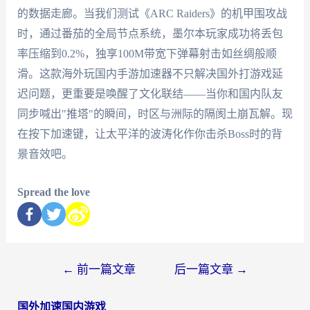
的数据走廊。当我们测试《ARC Raiders》的机甲围攻战
时，通过番茄的全局节点系统，墨尔本玩家成功将丢包
率压缩到0.2%，独享100M带宽下弹幕射击如丝绸般顺
滑。这款海外玩国内手游加速器不只解决国外打游戏延
迟问题，更重要是唤醒了文化联结——当你和国内队友
同步喊出"推塔"的瞬间，时区与洲际的隔阂土崩瓦解。现
在按下加速键，让太平洋的波涛化作你击杀Boss时的背
景音效吧。
Spread the love
←
前一篇文章
后一篇文章
→
国外加速国内游戏