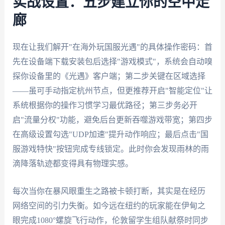
实战设置：五步建立你的空中走
廊
现在让我们解开"在海外玩国服光遇"的具体操作密码：首
先在设备端下载安装包后选择"游戏模式"，系统会自动嗅
探你设备里的《光遇》客户端；第二步关键在区域选择
——虽可手动指定杭州节点，但更推荐开启"智能定位"让
系统根据你的操作习惯学习最优路径；第三步务必开
启"流量分权"功能，避免后台更新吞噬游戏带宽；第四步
在高级设置勾选"UDP加速"提升动作响应；最后点击"国
服游戏特快"按钮完成专线锁定。此时你会发现雨林的雨
滴降落轨迹都变得具有物理实感。
每次当你在暴风眼重生之路被卡顿打断，其实是在经历
网络空间的引力失衡。如今远在纽约的玩家能在伊甸之
眼完成1080°螺旋飞行动作，伦敦留学生组队献祭时同步