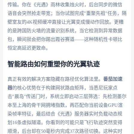
传输。你在《光遇》雨林收集烛火时，后台同步的微信
语音会突然抢走带宽；当你试图完成"重聚先祖"任务，隔
壁室友的4K视频缓冲直接让光翼变成慢动作回放。更糟
的是跨国防火墙的流量识别系统，当它检测到异常数据
包，瞬间就会把你踢出霞谷赛道——这种随机性卡顿比
恒定高延迟更致命。
智能路由如何重塑你的光翼轨迹
真正有效的解决方案隐藏在路径优化算法里。
番茄加速
器
的核心优势在于构建网状路由矩阵，当悉尼玩家点
击"晨岛"传送门时，系统立即启动三层筛选：先检测墨尔
本至上海的骨干网拥堵指数，再匹配你当前设备GPU渲
染帧率特征，最后结合《光遇》服务器实时负载动态规
划16条虚拟隧道。你看到的可能只是飞行轨迹突然变得
顺滑，后台却在50毫秒内完成37次路径切换。这种实时