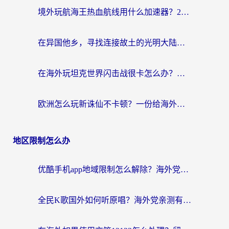
境外玩航海王热血航线用什么加速器？2026海外玩家实测最优方案（附欧洲问道堡垒前线加速技巧）
在异国他乡，寻找连接故土的光明大陆免费加速器
在海外玩坦克世界闪击战很卡怎么办？老玩家亲测有效的加速器选择指南
欧洲怎么玩新诛仙不卡顿？一份给海外游子的国服游戏畅玩指南
地区限制怎么办
优酷手机app地域限制怎么解除？海外党亲测有效的追剧方案
全民K歌国外如何听原唱？海外党亲测有效的回国加速器选择指南