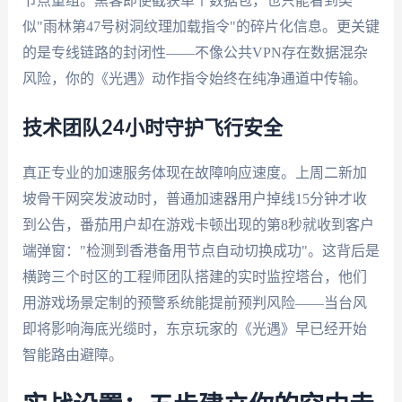
节点重组。黑客即使截获单个数据包，也只能看到类
似"雨林第47号树洞纹理加载指令"的碎片化信息。更关键
的是专线链路的封闭性——不像公共VPN存在数据混杂
风险，你的《光遇》动作指令始终在纯净通道中传输。
技术团队24小时守护飞行安全
真正专业的加速服务体现在故障响应速度。上周二新加
坡骨干网突发波动时，普通加速器用户掉线15分钟才收
到公告，番茄用户却在游戏卡顿出现的第8秒就收到客户
端弹窗："检测到香港备用节点自动切换成功"。这背后是
横跨三个时区的工程师团队搭建的实时监控塔台，他们
用游戏场景定制的预警系统能提前预判风险——当台风
即将影响海底光缆时，东京玩家的《光遇》早已经开始
智能路由避障。