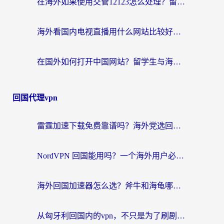
在海外如果使用交管12123怎么处理？留学生亲测有效的回国加速方案
海外看国内电视直播用什么网站比较好？一篇解决你所有追剧难题的实用指南
在国外如何打开中国网站？留学生与海外华人的无缝访问指南
回国代理vpn
雷霆加速下载免费靠谱吗？海外党选回国加速器的避坑指南（附热门工具对比）
NordVPN 回国能用吗？一个海外用户必须面对的真实困境
海外回国加速器怎么选？斧牛和海龟哪个好？一篇帮你避开坑的实用指南
从匈牙利回国内的vpn，不只是为了刷剧那么简单