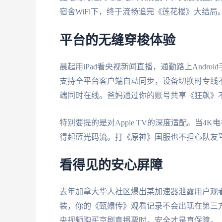
宿舍WiFi下，终于流畅追完《莲花楼》大结局
平台的无缝穿梭体验
晨起用iPad看央视新闻直播，通勤路上Andro
支持全平台客户端自动同步，设备切换时专线
端同时在线。爸妈通过你的账号共享《狂飙》
特别要提的是对Apple TV的深度适配。当4
得起蓝光码流。打《原神》国服也不担心队友骂
看得见的安心屏障
去年加拿大华人社区爆出某加速器泄露用户观看
装，你的《甄嬛传》观看记录不会出现在第三
央视频购买京剧直播票时，安全才是真保障。