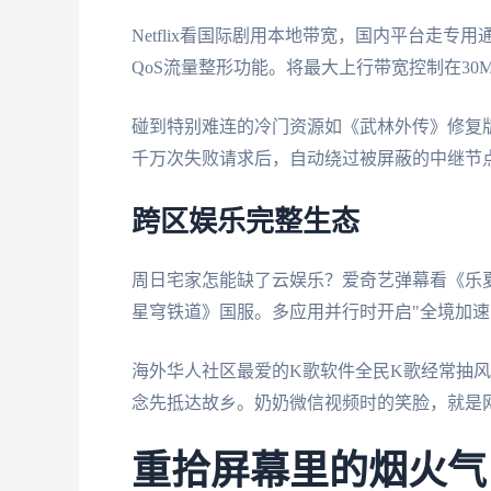
Netflix看国际剧用本地带宽，国内平台走
QoS流量整形功能。将最大上行带宽控制在30M
碰到特别难连的冷门资源如《武林外传》修复
千万次失败请求后，自动绕过被屏蔽的中继节
跨区娱乐完整生态
周日宅家怎能缺了云娱乐？爱奇艺弹幕看《乐夏
星穹铁道》国服。多应用并行时开启"全境加速
海外华人社区最爱的K歌软件全民K歌经常抽风
念先抵达故乡。奶奶微信视频时的笑脸，就是
重拾屏幕里的烟火气