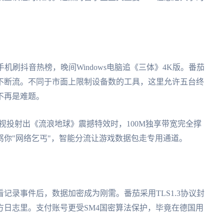
。
id手机刷抖音热榜，晚间Windows电脑追《三体》4K版。番茄
不断流。不同于市面上限制设备数的工具，这里允许五台终
不再是难题。
K电视投射出《流浪地球》震撼特效时，100M独享带宽完全撑
你"网络乞丐"，智能分流让游戏数据包走专用通道。
记录事件后，数据加密成为刚需。番茄采用TLS1.3协议封
方日志里。支付账号更受SM4国密算法保护，毕竟在德国用