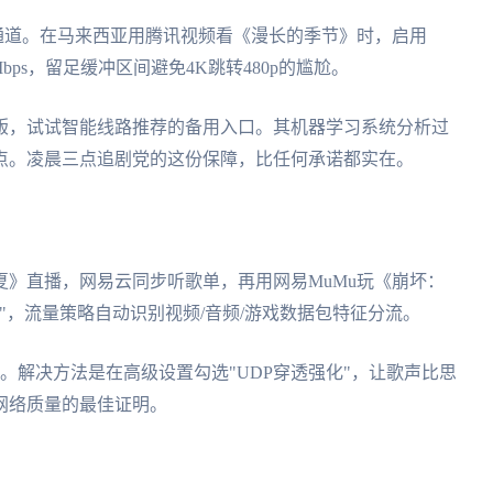
专用通道。在马来西亚用腾讯视频看《漫长的季节》时，启用
bps，留足缓冲区间避免4K跳转480p的尴尬。
版，试试智能线路推荐的备用入口。其机器学习系统分析过
点。凌晨三点追剧党的这份保障，比任何承诺都实在。
》直播，网易云同步听歌单，再用网易MuMu玩《崩坏：
"，流量策略自动识别视频/音频/游戏数据包特征分流。
。解决方法是在高级设置勾选"UDP穿透强化"，让歌声比思
网络质量的最佳证明。