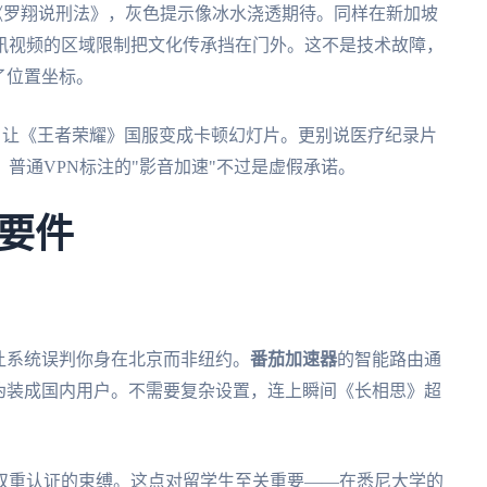
《罗翔说刑法》，灰色提示像冰水浇透期待。同样在新加坡
讯视频的区域限制把文化传承挡在门外。这不是技术故障，
了位置坐标。
迟，让《王者荣耀》国服变成卡顿幻灯片。更别说医疗纪录片
普通VPN标注的"影音加速"不过是虚假承诺。
要件
让系统误判你身在北京而非纽约。
番茄加速器
的智能路由通
伪装成国内用户。不需要复杂设置，连上瞬间《长相思》超
双重认证的束缚。这点对留学生至关重要——在悉尼大学的