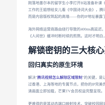
刚落地墨尔本的留学生小李打开B站准备补课
工作的王姐想给女儿看《中国诗词大会》，腾
而是内容版权筑起的高墙——你的IP地址暴露
海外网络运营商路由绕行导致的400ms高延
《人间世》缓冲时断时续的煎熬。这时才明白，
解锁密钥的三大核心
回归真实的原生环境
解决"
腾讯视频怎么解除区域限制
"的关键，是
过香港、上海等地的专属节点，把你的IP完美
清画面立即加载，芒果TV会员权益完整呈现。
更难得的是其动态端口映射技术，突破校园网