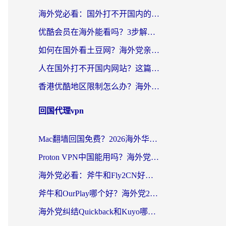
海外党必看：国外打不开国内的app怎么办？3步解决你的乡愁
优酷会员在海外能看吗？3步解决海外追剧难题，附实测好用加速器推荐
如何在国外看土豆网？海外党亲测有效的追剧加速器选择指南
人在国外打不开国内网站？这篇攻略帮你无缝解锁国内资源（附交管12123使用技巧）
香港优酷地区限制怎么办？海外党亲测有效的追剧解决方案
回国代理vpn
Mac翻墙回国免费？2026海外华人亲测：从CCTV5直播到国内APP，这样选加速器才靠谱
Proton VPN中国能用吗？海外党选回国加速器的避坑指南（附番茄加速器实测）
海外党必看：斧牛和Fly2CN好用吗？3招教你选对回国加速器（附免费试用攻略）
斧牛和OurPlay哪个好？海外党2026亲测：选对加速器，国内资源秒加载
海外党纠结Quickback和Kuyo哪个好？选对回国加速器才能无缝刷国内资源