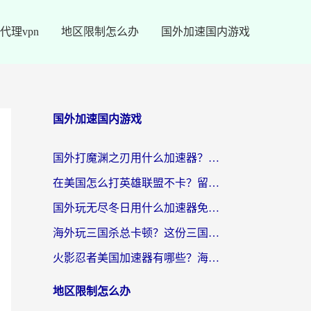
代理vpn
地区限制怎么办
国外加速国内游戏
国外加速国内游戏
国外打魔渊之刃用什么加速器？2026海外玩家国服游戏加速全攻略（附闪耀暖暖&复苏的魔女避坑指南）
在美国怎么打英雄联盟不卡？留学生亲测的国服游戏加速全攻略
国外玩无尽冬日用什么加速器免费？海外党国服游戏加速避坑指南
海外玩三国杀总卡顿？这份三国杀游戏加速器指南帮你告别延迟烦恼
火影忍者美国加速器有哪些？海外党亲测的国服游戏加速全攻略（含菲律宾玩三国之刃守望黎明技巧）
地区限制怎么办