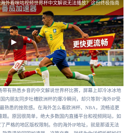
在海外看咪咕视频世界杯中文解说无法播放？这份终极指南
场带有熟悉乡音的中文解说世界杯比赛，屏幕上却冷冰冰地
和国内朋友同步吐槽欧洲杯的爆冷瞬间，却只等到“海外IP受
最熟悉的挫败感。在海外怎么看欧洲杯、NBA，流畅追更
难题。原因很简单，绝大多数国内直播平台和视频网站，如
了严格的地区版权限制。你的海外IP地址，就是那道无法