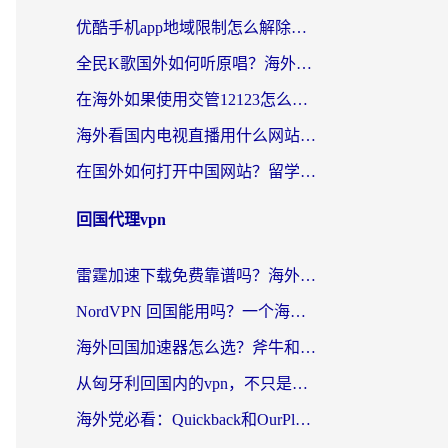
优酷手机app地域限制怎么解除？海外党亲测有效的追剧方案
全民K歌国外如何听原唱？海外党亲测有效的回国加速器选择指南
在海外如果使用交管12123怎么处理？留学生亲测有效的回国加速方案
海外看国内电视直播用什么网站比较好？一篇解决你所有追剧难题的实用指南
在国外如何打开中国网站？留学生与海外华人的无缝访问指南
回国代理vpn
雷霆加速下载免费靠谱吗？海外党选回国加速器的避坑指南（附热门工具对比）
NordVPN 回国能用吗？一个海外用户必须面对的真实困境
海外回国加速器怎么选？斧牛和海龟哪个好？一篇帮你避开坑的实用指南
从匈牙利回国内的vpn，不只是为了刷剧那么简单
海外党必看：Quickback和OurPlay好用吗？3分钟选对回国加速器，无缝刷剧玩游戏