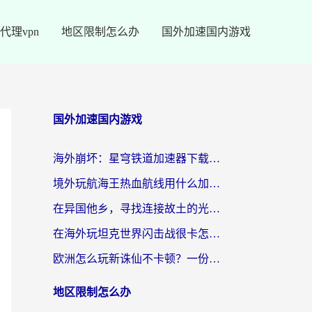
代理vpn
地区限制怎么办
国外加速国内游戏
国外加速国内游戏
海外崩坏：星穹铁道加速器下载安装：一份给游子的终极网络指南
境外玩航海王热血航线用什么加速器？2026海外玩家实测最优方案（附欧洲问道堡垒前线加速技巧）
在异国他乡，寻找连接故土的光明大陆免费加速器
在海外玩坦克世界闪击战很卡怎么办？老玩家亲测有效的加速器选择指南
欧洲怎么玩新诛仙不卡顿？一份给海外游子的国服游戏畅玩指南
地区限制怎么办