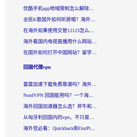
优酷手机app地域限制怎么解除？海外党亲测有效的追剧方案
全民K歌国外如何听原唱？海外党亲测有效的回国加速器选择指南
在海外如果使用交管12123怎么处理？留学生亲测有效的回国加速方案
海外看国内电视直播用什么网站比较好？一篇解决你所有追剧难题的实用指南
在国外如何打开中国网站？留学生与海外华人的无缝访问指南
回国代理vpn
雷霆加速下载免费靠谱吗？海外党选回国加速器的避坑指南（附热门工具对比）
NordVPN 回国能用吗？一个海外用户必须面对的真实困境
海外回国加速器怎么选？斧牛和海龟哪个好？一篇帮你避开坑的实用指南
从匈牙利回国内的vpn，不只是为了刷剧那么简单
海外党必看：Quickback和OurPlay好用吗？3分钟选对回国加速器，无缝刷剧玩游戏