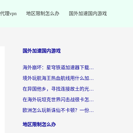
代理vpn
地区限制怎么办
国外加速国内游戏
国外加速国内游戏
海外崩坏：星穹铁道加速器下载安装：一份给游子的终极网络指南
境外玩航海王热血航线用什么加速器？2026海外玩家实测最优方案（附欧洲问道堡垒前线加速技巧）
在异国他乡，寻找连接故土的光明大陆免费加速器
在海外玩坦克世界闪击战很卡怎么办？老玩家亲测有效的加速器选择指南
欧洲怎么玩新诛仙不卡顿？一份给海外游子的国服游戏畅玩指南
地区限制怎么办