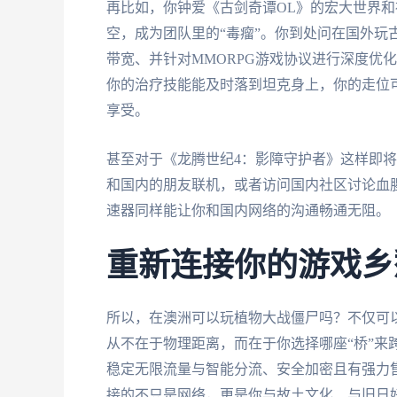
再比如，你钟爱《古剑奇谭OL》的宏大世界和
空，成为团队里的“毒瘤”。你到处问在国外玩
带宽、并针对MMORPG游戏协议进行深度优化
你的治疗技能能及时落到坦克身上，你的走位可
享受。
甚至对于《龙腾世纪4：影障守护者》这样即
和国内的朋友联机，或者访问国内社区讨论血
速器同样能让你和国内网络的沟通畅通无阻。
重新连接你的游戏乡
所以，在澳洲可以玩植物大战僵尸吗？不仅可
从不在于物理距离，而在于你选择哪座“桥”来
稳定无限流量与智能分流、安全加密且有强力
接的不只是网络，更是你与故土文化、与旧日