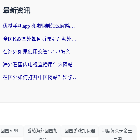
最新资讯
优酷手机app地域限制怎么解除？海外党亲测有效的追剧方案
全民K歌国外如何听原唱？海外党亲测有效的回国加速器选择指南
在海外如果使用交管12123怎么处理？留学生亲测有效的回国加速方案
海外看国内电视直播用什么网站比较好？一篇解决你所有追剧难题的实用指南
在国外如何打开中国网站？留学生与海外华人的无缝访问指南
回国VPN
番茄海外回国加
回国游戏加速器
印度怎么玩帝王·
速器
三国