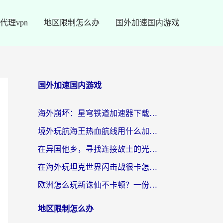
代理vpn
地区限制怎么办
国外加速国内游戏
国外加速国内游戏
海外崩坏：星穹铁道加速器下载安装：一份给游子的终极网络指南
境外玩航海王热血航线用什么加速器？2026海外玩家实测最优方案（附欧洲问道堡垒前线加速技巧）
在异国他乡，寻找连接故土的光明大陆免费加速器
在海外玩坦克世界闪击战很卡怎么办？老玩家亲测有效的加速器选择指南
欧洲怎么玩新诛仙不卡顿？一份给海外游子的国服游戏畅玩指南
地区限制怎么办