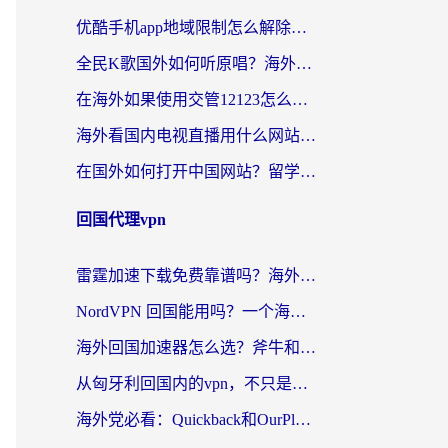
优酷手机app地域限制怎么解除？海外党亲测有效的追剧方案
全民K歌国外如何听原唱？海外党亲测有效的回国加速器选择指南
在海外如果使用交管12123怎么处理？留学生亲测有效的回国加速方案
海外看国内电视直播用什么网站比较好？一篇解决你所有追剧难题的实用指南
在国外如何打开中国网站？留学生与海外华人的无缝访问指南
回国代理vpn
雷霆加速下载免费靠谱吗？海外党选回国加速器的避坑指南（附热门工具对比）
NordVPN 回国能用吗？一个海外用户必须面对的真实困境
海外回国加速器怎么选？斧牛和海龟哪个好？一篇帮你避开坑的实用指南
从匈牙利回国内的vpn，不只是为了刷剧那么简单
海外党必看：Quickback和OurPlay好用吗？3分钟选对回国加速器，无缝刷剧玩游戏