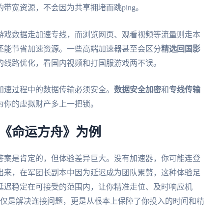
带宽资源，不会因为共享拥堵而跳ping。
游戏数据走加速专线，而浏览网页、观看视频等流量则走本
还能节省加速资源。一些高端加速器甚至会区分
精选回国影
的线路优化，看国内视频和打国服游戏两不误。
加速过程中的数据传输必须安全。
数据安全加密
和
专线传输
为你的虚拟财产多上一把锁。
以《命运方舟》为例
答案是肯定的，但体验差异巨大。没有加速器，你可能连登
出来，在军团长副本中因为延迟成为团队累赘，这种体验足
延迟稳定在可接受的范围内，让你精准走位、及时响应机
仅仅是解决连接问题，更是从根本上保障了你投入的时间和精