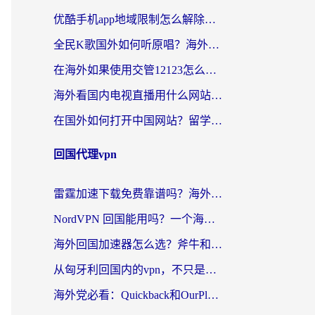
优酷手机app地域限制怎么解除？海外党亲测有效的追剧方案
全民K歌国外如何听原唱？海外党亲测有效的回国加速器选择指南
在海外如果使用交管12123怎么处理？留学生亲测有效的回国加速方案
海外看国内电视直播用什么网站比较好？一篇解决你所有追剧难题的实用指南
在国外如何打开中国网站？留学生与海外华人的无缝访问指南
回国代理vpn
雷霆加速下载免费靠谱吗？海外党选回国加速器的避坑指南（附热门工具对比）
NordVPN 回国能用吗？一个海外用户必须面对的真实困境
海外回国加速器怎么选？斧牛和海龟哪个好？一篇帮你避开坑的实用指南
从匈牙利回国内的vpn，不只是为了刷剧那么简单
海外党必看：Quickback和OurPlay好用吗？3分钟选对回国加速器，无缝刷剧玩游戏