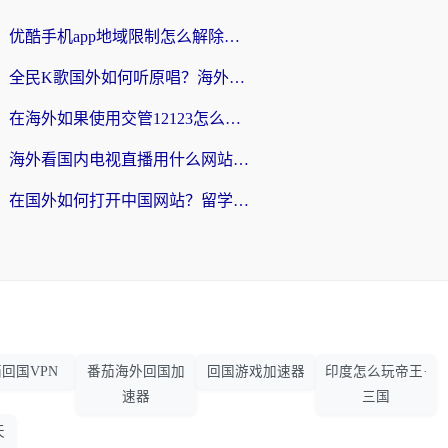
优酷手机app地域限制怎么解除？海外党亲测有效的追剧方案
全民K歌国外如何听原唱？海外党亲测有效的回国加速器选择指南
在海外如果使用交管12123怎么处理？留学生亲测有效的回国加速方案
海外看国内电视直播用什么网站比较好？一篇解决你所有追剧难题的实用指南
在国外如何打开中国网站？留学生与海外华人的无缝访问指南
回国VPN
番茄海外回国加
回国游戏加速器
印度怎么玩帝王·
速器
三国
天