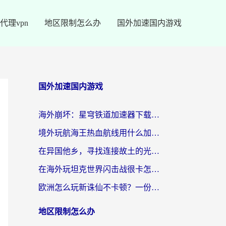
代理vpn
地区限制怎么办
国外加速国内游戏
国外加速国内游戏
海外崩坏：星穹铁道加速器下载安装：一份给游子的终极网络指南
境外玩航海王热血航线用什么加速器？2026海外玩家实测最优方案（附欧洲问道堡垒前线加速技巧）
在异国他乡，寻找连接故土的光明大陆免费加速器
在海外玩坦克世界闪击战很卡怎么办？老玩家亲测有效的加速器选择指南
欧洲怎么玩新诛仙不卡顿？一份给海外游子的国服游戏畅玩指南
地区限制怎么办