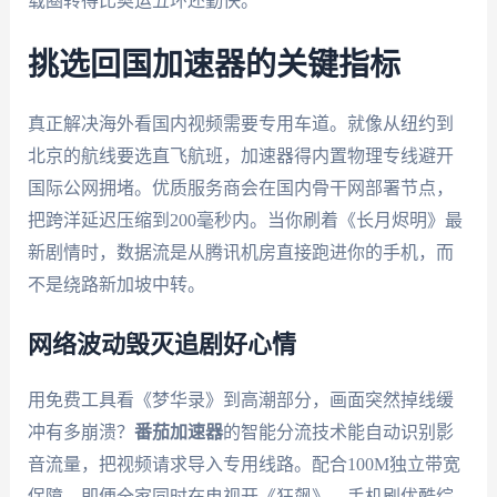
载圈转得比奥运五环还勤快。
挑选回国加速器的关键指标
真正解决海外看国内视频需要专用车道。就像从纽约到
北京的航线要选直飞航班，加速器得内置物理专线避开
国际公网拥堵。优质服务商会在国内骨干网部署节点，
把跨洋延迟压缩到200毫秒内。当你刷着《长月烬明》最
新剧情时，数据流是从腾讯机房直接跑进你的手机，而
不是绕路新加坡中转。
网络波动毁灭追剧好心情
用免费工具看《梦华录》到高潮部分，画面突然掉线缓
冲有多崩溃？
番茄加速器
的智能分流技术能自动识别影
音流量，把视频请求导入专用线路。配合100M独立带宽
保障，即便全家同时在电视开《狂飙》、手机刷优酷综