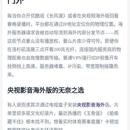
门外
每当你点开优酷追《长风渡》或者在央视频海外版回看
春晚录播时，平台都在通过IP地址定位你的物理位置。海
外服务器请求会被自动导流到海外内容分发节点——而
这些节点要么没有播放权，要么片库少得可怜。即便你
在洛杉矶凌晨三点开着200兆光纤，连接国内服务商的物
理距离也会拖慢数据传输。普通VPN强行切IP就像开车
挂倒挡上高速，服务器堵塞、IP污染、带宽限制接踵而
来。
央视影音海外版的无奈之选
有人退而求其次通过电视盒子安装
央视影音海外
版。片
单里却多是文化纪录片，最近热播的《玉骨遥》《偷偷
藏不住》根本找不到。想看实时体育赛事直播？卡顿加