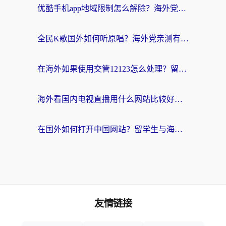
优酷手机app地域限制怎么解除？海外党亲测有效的追剧方案
全民K歌国外如何听原唱？海外党亲测有效的回国加速器选择指南
在海外如果使用交管12123怎么处理？留学生亲测有效的回国加速方案
海外看国内电视直播用什么网站比较好？一篇解决你所有追剧难题的实用指南
在国外如何打开中国网站？留学生与海外华人的无缝访问指南
友情链接