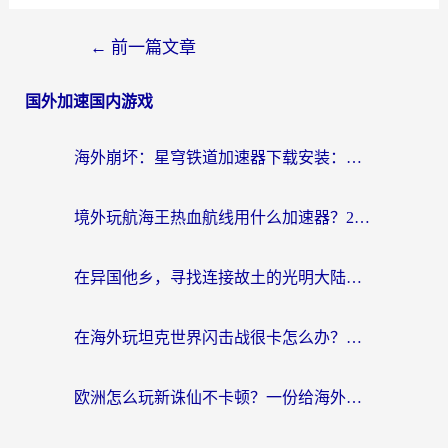
←
前一篇文章
国外加速国内游戏
海外崩坏：星穹铁道加速器下载安装：一份给游子的终极网络指南
境外玩航海王热血航线用什么加速器？2026海外玩家实测最优方案（附欧洲问道堡垒前线加速技巧）
在异国他乡，寻找连接故土的光明大陆免费加速器
在海外玩坦克世界闪击战很卡怎么办？老玩家亲测有效的加速器选择指南
欧洲怎么玩新诛仙不卡顿？一份给海外游子的国服游戏畅玩指南