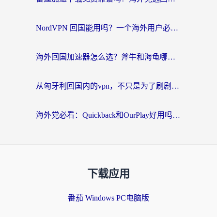
NordVPN 回国能用吗？一个海外用户必须面对的真实困境
海外回国加速器怎么选？斧牛和海龟哪个好？一篇帮你避开坑的实用指南
从匈牙利回国内的vpn，不只是为了刷剧那么简单
海外党必看：Quickback和OurPlay好用吗？3分钟选对回国加速器，无缝刷剧玩游戏
下载应用
番茄 Windows PC电脑版