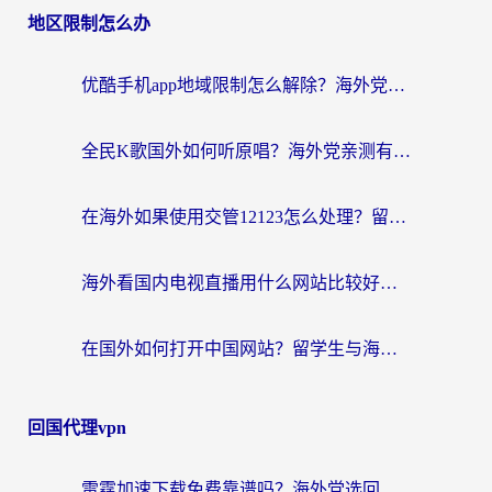
地区限制怎么办
优酷手机app地域限制怎么解除？海外党亲测有效的追剧方案
全民K歌国外如何听原唱？海外党亲测有效的回国加速器选择指南
在海外如果使用交管12123怎么处理？留学生亲测有效的回国加速方案
海外看国内电视直播用什么网站比较好？一篇解决你所有追剧难题的实用指南
在国外如何打开中国网站？留学生与海外华人的无缝访问指南
回国代理vpn
雷霆加速下载免费靠谱吗？海外党选回国加速器的避坑指南（附热门工具对比）