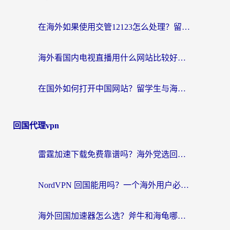
在海外如果使用交管12123怎么处理？留学生亲测有效的回国加速方案
海外看国内电视直播用什么网站比较好？一篇解决你所有追剧难题的实用指南
在国外如何打开中国网站？留学生与海外华人的无缝访问指南
回国代理vpn
雷霆加速下载免费靠谱吗？海外党选回国加速器的避坑指南（附热门工具对比）
NordVPN 回国能用吗？一个海外用户必须面对的真实困境
海外回国加速器怎么选？斧牛和海龟哪个好？一篇帮你避开坑的实用指南