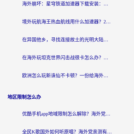
海外崩坏：星穹铁道加速器下载安装：一份给游子的终极网络指南
境外玩航海王热血航线用什么加速器？2026海外玩家实测最优方案（附欧洲问道堡垒前线加速技巧）
在异国他乡，寻找连接故土的光明大陆免费加速器
在海外玩坦克世界闪击战很卡怎么办？老玩家亲测有效的加速器选择指南
欧洲怎么玩新诛仙不卡顿？一份给海外游子的国服游戏畅玩指南
地区限制怎么办
优酷手机app地域限制怎么解除？海外党亲测有效的追剧方案
全民K歌国外如何听原唱？海外党亲测有效的回国加速器选择指南