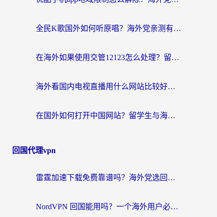
全民K歌国外如何听原唱？海外党亲测有效的回国加速器选择指南
在海外如果使用交管12123怎么处理？留学生亲测有效的回国加速方案
海外看国内电视直播用什么网站比较好？一篇解决你所有追剧难题的实用指南
在国外如何打开中国网站？留学生与海外华人的无缝访问指南
回国代理vpn
雷霆加速下载免费靠谱吗？海外党选回国加速器的避坑指南（附热门工具对比）
NordVPN 回国能用吗？一个海外用户必须面对的真实困境