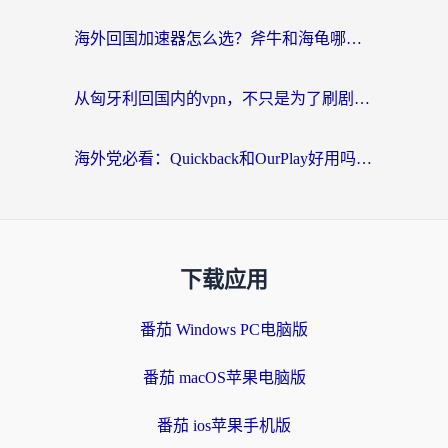
海外回国加速器怎么选？斧牛和海龟哪个好？一篇帮你避开坑的实用指南
从匈牙利回国内的vpn，不只是为了刷剧那么简单
海外党必看：Quickback和OurPlay好用吗？3分钟选对回国加速器，无缝刷剧玩游戏
下载应用
番茄 Windows PC电脑版
番茄 macOS苹果电脑版
番茄 ios苹果手机版