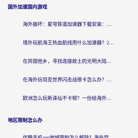
国外加速国内游戏
海外崩坏：星穹铁道加速器下载安装：一份给游子的终极网络指南
境外玩航海王热血航线用什么加速器？2026海外玩家实测最优方案（附欧洲问道堡垒前线加速技巧）
在异国他乡，寻找连接故土的光明大陆免费加速器
在海外玩坦克世界闪击战很卡怎么办？老玩家亲测有效的加速器选择指南
欧洲怎么玩新诛仙不卡顿？一份给海外游子的国服游戏畅玩指南
地区限制怎么办
优酷手机app地域限制怎么解除？海外党亲测有效的追剧方案