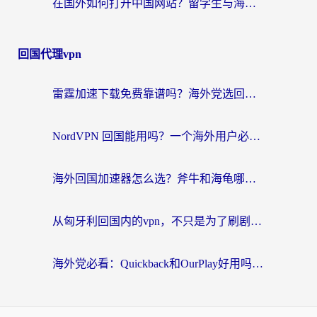
在国外如何打开中国网站？留学生与海外华人的无缝访问指南
回国代理vpn
雷霆加速下载免费靠谱吗？海外党选回国加速器的避坑指南（附热门工具对比）
NordVPN 回国能用吗？一个海外用户必须面对的真实困境
海外回国加速器怎么选？斧牛和海龟哪个好？一篇帮你避开坑的实用指南
从匈牙利回国内的vpn，不只是为了刷剧那么简单
海外党必看：Quickback和OurPlay好用吗？3分钟选对回国加速器，无缝刷剧玩游戏