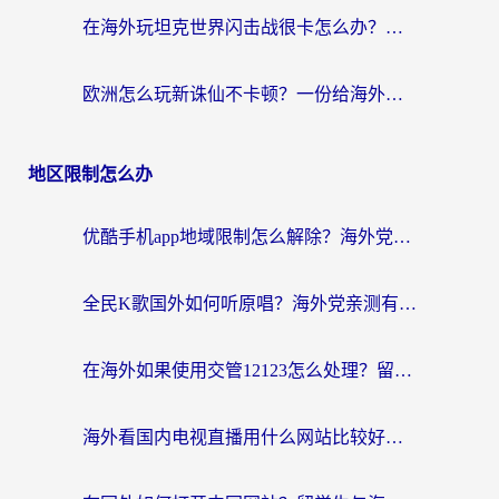
在海外玩坦克世界闪击战很卡怎么办？老玩家亲测有效的加速器选择指南
欧洲怎么玩新诛仙不卡顿？一份给海外游子的国服游戏畅玩指南
地区限制怎么办
优酷手机app地域限制怎么解除？海外党亲测有效的追剧方案
全民K歌国外如何听原唱？海外党亲测有效的回国加速器选择指南
在海外如果使用交管12123怎么处理？留学生亲测有效的回国加速方案
海外看国内电视直播用什么网站比较好？一篇解决你所有追剧难题的实用指南