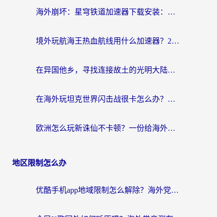
海外崩坏：星穹铁道加速器下载安装：一份给游子的终极网络指南
境外玩航海王热血航线用什么加速器？2026海外玩家实测最优方案（附欧洲问道堡垒前线加速技巧）
在异国他乡，寻找连接故土的光明大陆免费加速器
在海外玩坦克世界闪击战很卡怎么办？老玩家亲测有效的加速器选择指南
欧洲怎么玩新诛仙不卡顿？一份给海外游子的国服游戏畅玩指南
地区限制怎么办
优酷手机app地域限制怎么解除？海外党亲测有效的追剧方案