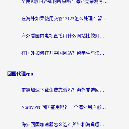
全民K歌国外如何听原唱？海外党亲测有效的回国加速器选择指南
在海外如果使用交管12123怎么处理？留学生亲测有效的回国加速方案
海外看国内电视直播用什么网站比较好？一篇解决你所有追剧难题的实用指南
在国外如何打开中国网站？留学生与海外华人的无缝访问指南
回国代理vpn
雷霆加速下载免费靠谱吗？海外党选回国加速器的避坑指南（附热门工具对比）
NordVPN 回国能用吗？一个海外用户必须面对的真实困境
海外回国加速器怎么选？斧牛和海龟哪个好？一篇帮你避开坑的实用指南