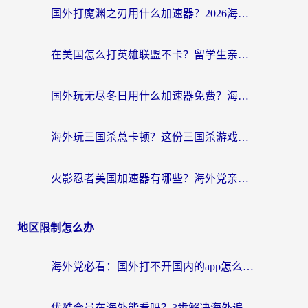
国外打魔渊之刃用什么加速器？2026海外玩家国服游戏加速全攻略（附闪耀暖暖&复苏的魔女避坑指南）
在美国怎么打英雄联盟不卡？留学生亲测的国服游戏加速全攻略
国外玩无尽冬日用什么加速器免费？海外党国服游戏加速避坑指南
海外玩三国杀总卡顿？这份三国杀游戏加速器指南帮你告别延迟烦恼
火影忍者美国加速器有哪些？海外党亲测的国服游戏加速全攻略（含菲律宾玩三国之刃守望黎明技巧）
地区限制怎么办
海外党必看：国外打不开国内的app怎么办？3步解决你的乡愁
优酷会员在海外能看吗？3步解决海外追剧难题，附实测好用加速器推荐