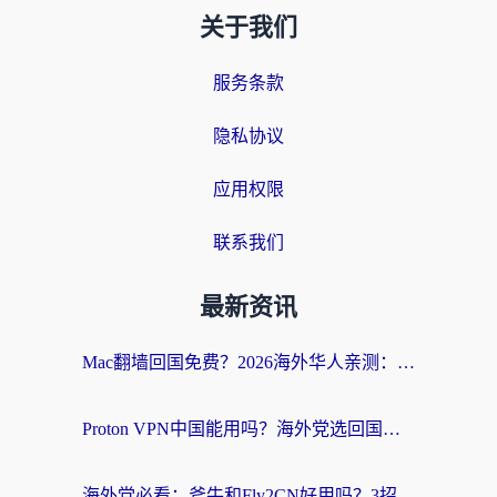
关于我们
服务条款
隐私协议
应用权限
联系我们
最新资讯
Mac翻墙回国免费？2026海外华人亲测：从CCTV5直播到国内APP，这样选加速器才靠谱
Proton VPN中国能用吗？海外党选回国加速器的避坑指南（附番茄加速器实测）
海外党必看：斧牛和Fly2CN好用吗？3招教你选对回国加速器（附免费试用攻略）