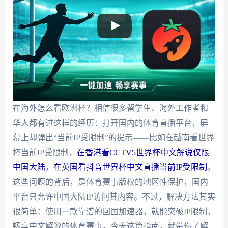
在海外怎么看欧洲杯？相信很多留学生、海外工作者和
华人都有过这样的经历：打开国内的体育直播平台，屏
幕上却弹出“当前IP受限制”的提示——比如在越南看世界
杯当前IP受限制，
在香港看CCTV5世界杯中文解说仅限
中国大陆
，
在英国看抖音世界杯中文直播当前IP受限制
。
这些问题的背后，是体育赛事版权的地区性保护，国内
平台只允许中国大陆IP访问其内容。不过，解决方法其实
很简单：使用一款靠谱的回国加速器，就能突破IP限制，
畅享中文解说的体育赛事。今天这篇指南，就带你了解