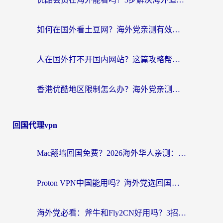
如何在国外看土豆网？海外党亲测有效的追剧加速器选择指南
人在国外打不开国内网站？这篇攻略帮你无缝解锁国内资源（附交管12123使用技巧）
香港优酷地区限制怎么办？海外党亲测有效的追剧解决方案
回国代理vpn
Mac翻墙回国免费？2026海外华人亲测：从CCTV5直播到国内APP，这样选加速器才靠谱
Proton VPN中国能用吗？海外党选回国加速器的避坑指南（附番茄加速器实测）
海外党必看：斧牛和Fly2CN好用吗？3招教你选对回国加速器（附免费试用攻略）