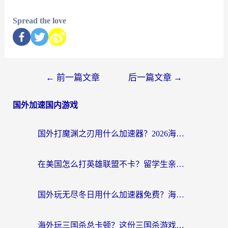
Spread the love
←
前一篇文章
后一篇文章
→
国外加速国内游戏
国外打魔渊之刃用什么加速器？2026海外玩家国服游戏加速全攻略（附闪耀暖暖&复苏的魔女避坑指南）
在美国怎么打英雄联盟不卡？留学生亲测的国服游戏加速全攻略
国外玩无尽冬日用什么加速器免费？海外党国服游戏加速避坑指南
海外玩三国杀总卡顿？这份三国杀游戏加速器指南帮你告别延迟烦恼