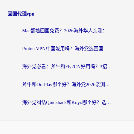
回国代理vpn
Mac翻墙回国免费？2026海外华人亲测：从CCTV5直播到国内APP，这样选加速器才靠谱
Proton VPN中国能用吗？海外党选回国加速器的避坑指南（附番茄加速器实测）
海外党必看：斧牛和Fly2CN好用吗？3招教你选对回国加速器（附免费试用攻略）
斧牛和OurPlay哪个好？海外党2026亲测：选对加速器，国内资源秒加载
海外党纠结Quickback和Kuyo哪个好？选对回国加速器才能无缝刷国内资源