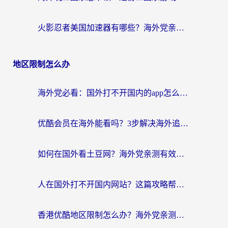
火影忍者美国加速器有哪些？海外党亲测的国服游戏加速全攻略（含菲律宾玩三国之刃守望黎明技巧）
地区限制怎么办
海外党必看：国外打不开国内的app怎么办？3步解决你的乡愁
优酷会员在海外能看吗？3步解决海外追剧难题，附实测好用加速器推荐
如何在国外看土豆网？海外党亲测有效的追剧加速器选择指南
人在国外打不开国内网站？这篇攻略帮你无缝解锁国内资源（附交管12123使用技巧）
香港优酷地区限制怎么办？海外党亲测有效的追剧解决方案