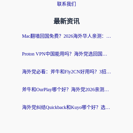
联系我们
最新资讯
Mac翻墙回国免费？2026海外华人亲测：从CCTV5直播到国内APP，这样选加速器才靠谱
Proton VPN中国能用吗？海外党选回国加速器的避坑指南（附番茄加速器实测）
海外党必看：斧牛和Fly2CN好用吗？3招教你选对回国加速器（附免费试用攻略）
斧牛和OurPlay哪个好？海外党2026亲测：选对加速器，国内资源秒加载
海外党纠结Quickback和Kuyo哪个好？选对回国加速器才能无缝刷国内资源