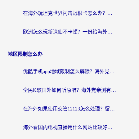
在海外玩坦克世界闪击战很卡怎么办？老玩家亲测有效的加速器选择指南
欧洲怎么玩新诛仙不卡顿？一份给海外游子的国服游戏畅玩指南
地区限制怎么办
优酷手机app地域限制怎么解除？海外党亲测有效的追剧方案
全民K歌国外如何听原唱？海外党亲测有效的回国加速器选择指南
在海外如果使用交管12123怎么处理？留学生亲测有效的回国加速方案
海外看国内电视直播用什么网站比较好？一篇解决你所有追剧难题的实用指南