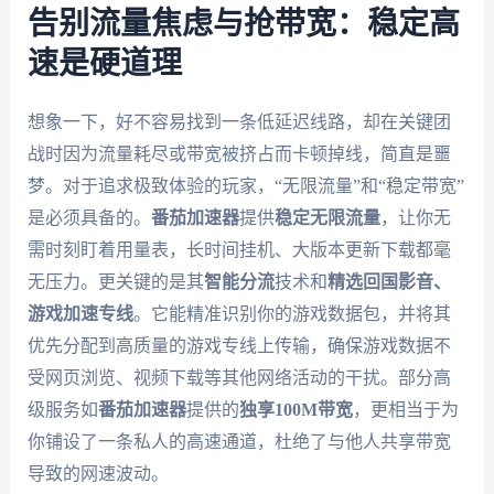
告别流量焦虑与抢带宽：稳定高
速是硬道理
想象一下，好不容易找到一条低延迟线路，却在关键团
战时因为流量耗尽或带宽被挤占而卡顿掉线，简直是噩
梦。对于追求极致体验的玩家，“无限流量”和“稳定带宽”
是必须具备的。
番茄加速器
提供
稳定无限流量
，让你无
需时刻盯着用量表，长时间挂机、大版本更新下载都毫
无压力。更关键的是其
智能分流
技术和
精选回国影音、
游戏加速专线
。它能精准识别你的游戏数据包，并将其
优先分配到高质量的游戏专线上传输，确保游戏数据不
受网页浏览、视频下载等其他网络活动的干扰。部分高
级服务如
番茄加速器
提供的
独享100M带宽
，更相当于为
你铺设了一条私人的高速通道，杜绝了与他人共享带宽
导致的网速波动。