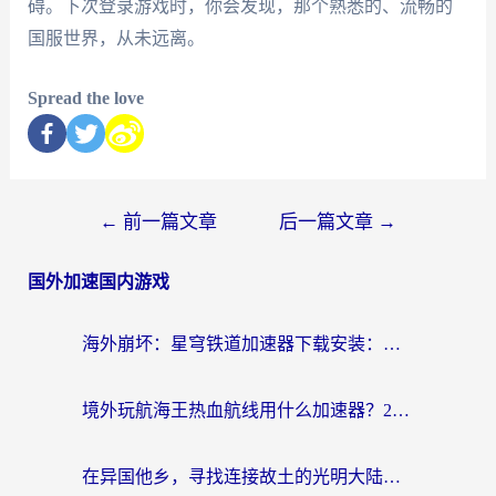
碍。下次登录游戏时，你会发现，那个熟悉的、流畅的
国服世界，从未远离。
Spread the love
←
前一篇文章
后一篇文章
→
国外加速国内游戏
海外崩坏：星穹铁道加速器下载安装：一份给游子的终极网络指南
境外玩航海王热血航线用什么加速器？2026海外玩家实测最优方案（附欧洲问道堡垒前线加速技巧）
在异国他乡，寻找连接故土的光明大陆免费加速器