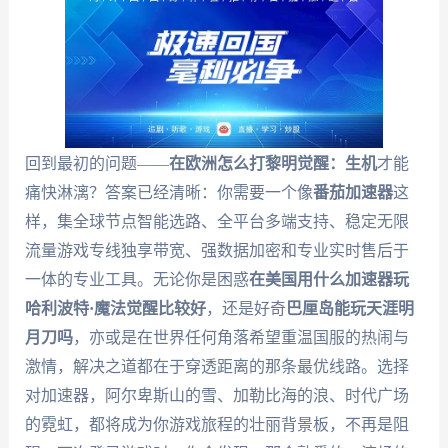
回到最初的问题——
在欧洲怎么打黎明觉醒：生机
才能
痛快淋漓？答案已经清晰：你需要一个像
番茄加速器
这
样，集全球节点智能选路、全平台多端支持、稳定无限
流量游戏专线独享带宽、强数据加密和专业实时售后于
一体的专业工具。无论你是困惑
在美国用什么加速器玩
哈利波特·魔法觉醒比较好
，还是好奇
巴厘岛能玩天涯明
月刀吗
，亦或是在世界任何角落希望重温国服的热闹与
激情，解决之道都在于穿透距离的那条最优线路。选择
对加速器，阿尔卑斯山的雪、加勒比海的浪、时代广场
的霓虹，都将成为你游戏旅程的壮丽背景板，不再是阻