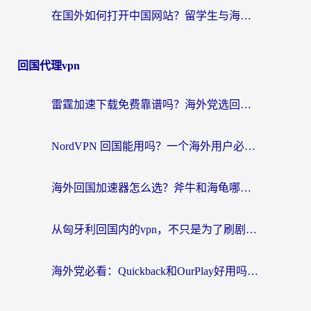
在国外如何打开中国网站？留学生与海外华人的无缝访问指南
回国代理vpn
雷霆加速下载免费靠谱吗？海外党选回国加速器的避坑指南（附热门工具对比）
NordVPN 回国能用吗？一个海外用户必须面对的真实困境
海外回国加速器怎么选？斧牛和海龟哪个好？一篇帮你避开坑的实用指南
从匈牙利回国内的vpn，不只是为了刷剧那么简单
海外党必看：Quickback和OurPlay好用吗？3分钟选对回国加速器，无缝刷剧玩游戏