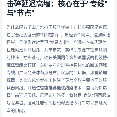
击碎延迟高墙：核心在于“专线”
与“节点”
为什么隔着千山万水打国服游戏会卡？核心原因是数据
包需要经历漫长的“环球旅行”，途经多个跳点，遭遇网络
拥堵，最终到达时早已“物是人非”。普通VPN或代理往
往走的是公共线路，共享带宽，高峰期就像下班高峰期
的地铁，寸步难行。想
在美国用什么加速器玩哈利波特·
魔法觉醒比较好
，关键要看它是否拥有优化的
回国游戏
专线
和广泛的
全球节点分布
。优秀的加速器，如
番茄加
速器
，其核心优势就在于构建了覆盖全球主要地区的服
务器网络，并通过
智能推荐最优线路
技术，自动为你选
择当前延迟最低、最稳定的路径，将数据“直送”回国服游
戏服务器。这意味着你的技能释放指令几乎可以忽略大
洋的阻隔。