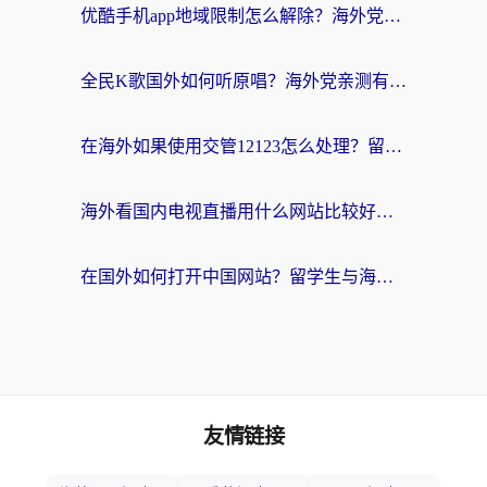
优酷手机app地域限制怎么解除？海外党亲测有效的追剧方案
全民K歌国外如何听原唱？海外党亲测有效的回国加速器选择指南
在海外如果使用交管12123怎么处理？留学生亲测有效的回国加速方案
海外看国内电视直播用什么网站比较好？一篇解决你所有追剧难题的实用指南
在国外如何打开中国网站？留学生与海外华人的无缝访问指南
友情链接