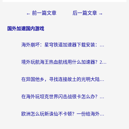
←
前一篇文章
后一篇文章
→
国外加速国内游戏
海外崩坏：星穹铁道加速器下载安装：一份给游子的终极网络指南
境外玩航海王热血航线用什么加速器？2026海外玩家实测最优方案（附欧洲问道堡垒前线加速技巧）
在异国他乡，寻找连接故土的光明大陆免费加速器
在海外玩坦克世界闪击战很卡怎么办？老玩家亲测有效的加速器选择指南
欧洲怎么玩新诛仙不卡顿？一份给海外游子的国服游戏畅玩指南