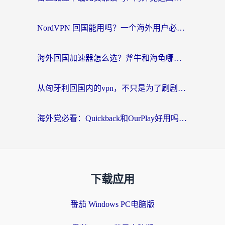
NordVPN 回国能用吗？一个海外用户必须面对的真实困境
海外回国加速器怎么选？斧牛和海龟哪个好？一篇帮你避开坑的实用指南
从匈牙利回国内的vpn，不只是为了刷剧那么简单
海外党必看：Quickback和OurPlay好用吗？3分钟选对回国加速器，无缝刷剧玩游戏
下载应用
番茄 Windows PC电脑版