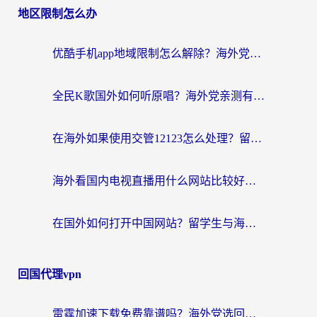
地区限制怎么办
优酷手机app地域限制怎么解除？海外党亲测有效的追剧方案
全民K歌国外如何听原唱？海外党亲测有效的回国加速器选择指南
在海外如果使用交管12123怎么处理？留学生亲测有效的回国加速方案
海外看国内电视直播用什么网站比较好？一篇解决你所有追剧难题的实用指南
在国外如何打开中国网站？留学生与海外华人的无缝访问指南
回国代理vpn
雷霆加速下载免费靠谱吗？海外党选回国加速器的避坑指南（附热门工具对比）