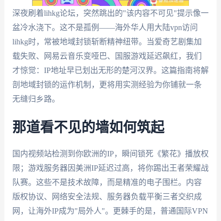
深夜刷着lihkg论坛，突然跳出的"该内容不可见"提示像一
盆冷水浇下。这不是孤例——海外华人用大陆vpn访问
lihkg时，常被地域封锁斩断精神纽带。当爱奇艺剧集加
载失败、网易云音乐变哑巴、国服游戏延迟飙红，我们
才惊觉：IP地址早已划出无形的楚河汉界。这篇指南将解
剖地域封锁的运作机制，更将用实测经验为你铺就一条
无缝归乡路。
那道看不见的墙如何筑起
国内视频站检测到你欧洲的IP，瞬间锁死《繁花》播放权
限；游戏服务器因美洲IP延迟过高，将你踢出王者荣耀战
队赛。这些不是技术故障，而是精准的电子围栏。内容
版权协议、网络安全法规、服务器负载平衡三者交织成
网，让海外IP成为"局外人"。更棘手的是，普通国际VPN