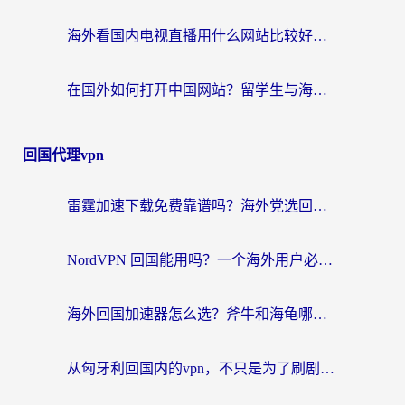
海外看国内电视直播用什么网站比较好？一篇解决你所有追剧难题的实用指南
在国外如何打开中国网站？留学生与海外华人的无缝访问指南
回国代理vpn
雷霆加速下载免费靠谱吗？海外党选回国加速器的避坑指南（附热门工具对比）
NordVPN 回国能用吗？一个海外用户必须面对的真实困境
海外回国加速器怎么选？斧牛和海龟哪个好？一篇帮你避开坑的实用指南
从匈牙利回国内的vpn，不只是为了刷剧那么简单