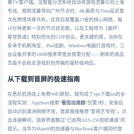
果TV客户端。当智能分流系统自动将游戏流量引向上海
专线、视频流量导向广州节点时，4K画质与35ms延迟首
次在跨境场景共存。这背后是覆盖23省的核心网络，每
10分钟更新一次的节点状态图，以及工程师为《崩坏：
星穹铁道》特别优化的UDP协议。更关键的是，当你在
安卓手机刷淘宝、iPad追剧、Windows电脑打游戏时，三
台设备共享的100M独享带宽会按需分配——刷新的商品
页面不会抢走游戏封包传输的毫秒级响应。
从下载到首屏的极速指南
在悉尼机场连上免费WiFi那刻，我完成了vpn下载ios的全
流程实测：AppStore搜索"
番茄加速器
"仅需3秒，安装后
自动识别澳洲网络环境，首屏直接推荐"爱奇艺专线"。点
击连接瞬间，锁屏界面飘过"已启用AES-256加密通道"的
提示。当华为Mate60的加速器与MacBook客户端同时登