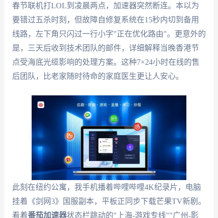
春节联机打LOL到凌晨两点，加速器突然断连。本以为
要错过五杀时刻，但故障自修复系统在15秒内切到备用
线路，左下角只闪过一行小字"正在优化路由"。更意外的
是，三天后收到技术团队的邮件，详细解释当晚香港节
点受海底光缆影响的处理方案。这种7×24小时在线的售
后团队，比老家随时待命的家庭医生更让人安心。
此刻在纽约公寓，我手机播着哔哩哔哩4K纪录片，电脑
挂着《剑网3》国服副本，平板正同步下载芒果TV新剧。
看着
番茄加速器
状态栏跳动的"上海-游戏专线""广州-影