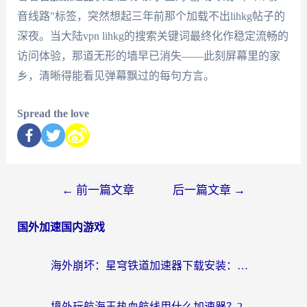
音线路"标签，突然想起三年前那个加载不出lihkg帖子的
深夜。当大陆vpn lihkg的搜索关键词最终化作稳定流畅的
访问体验，那道无形的墙早已消失——此刻屏幕里的家
乡，清晰得能看见弹幕飘过的每句方言。
Spread the love
←
前一篇文章
后一篇文章
→
国外加速国内游戏
海外崩坏：星穹铁道加速器下载安装：一份给游子的终极网络指南
境外玩航海王热血航线用什么加速器？2026海外玩家实测最优方案（附欧洲问道堡垒前线加速技巧）