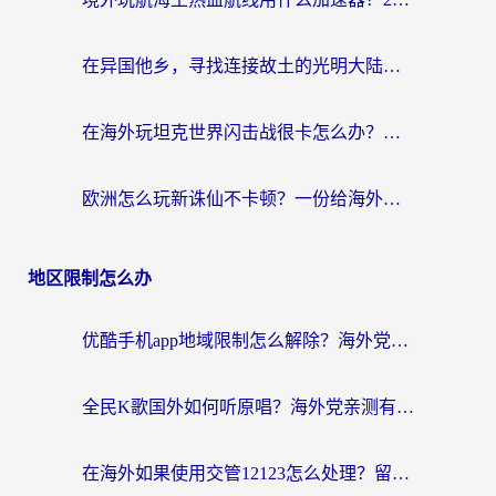
在异国他乡，寻找连接故土的光明大陆免费加速器
在海外玩坦克世界闪击战很卡怎么办？老玩家亲测有效的加速器选择指南
欧洲怎么玩新诛仙不卡顿？一份给海外游子的国服游戏畅玩指南
地区限制怎么办
优酷手机app地域限制怎么解除？海外党亲测有效的追剧方案
全民K歌国外如何听原唱？海外党亲测有效的回国加速器选择指南
在海外如果使用交管12123怎么处理？留学生亲测有效的回国加速方案