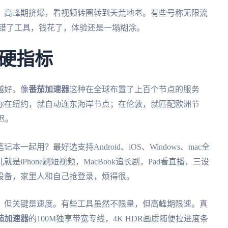
，高峰期挤爆，看视频转圈转到天荒地老。有些号称无限流
。选错了工具，钱花了，体验还是一塌糊涂。
硬指标
越好。像
番茄加速器
这种在全球布置了上百个节点的服务
你在纽约，就自动连东海岸节点；在伦敦，就匹配欧洲节
迟。
起用？最好选支持Android、iOS、Windows、mac全
iPhone刷短视频，MacBook追长剧，Pad看直播，三设
设备，家里人和自己抢登录，烦得很。
，但关键是速度。有些工具虽然不限量，但高峰期限速。真
茄加速器
的100M独享带宽专线，4K HDR画质随便拉进度条