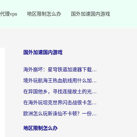
代理vpn
地区限制怎么办
国外加速国内游戏
国外加速国内游戏
海外崩坏：星穹铁道加速器下载安装：一份给游子的终极网络指南
境外玩航海王热血航线用什么加速器？2026海外玩家实测最优方案（附欧洲问道堡垒前线加速技巧）
在异国他乡，寻找连接故土的光明大陆免费加速器
在海外玩坦克世界闪击战很卡怎么办？老玩家亲测有效的加速器选择指南
欧洲怎么玩新诛仙不卡顿？一份给海外游子的国服游戏畅玩指南
地区限制怎么办