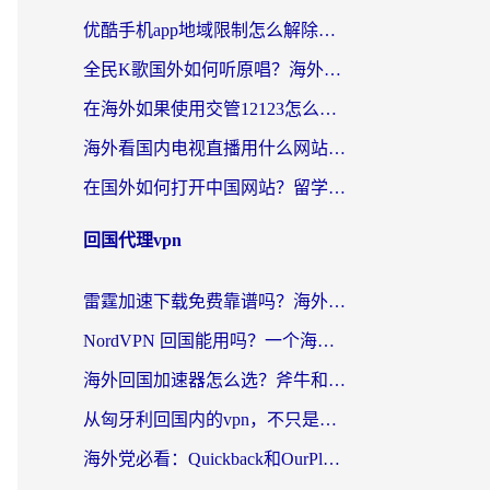
优酷手机app地域限制怎么解除？海外党亲测有效的追剧方案
全民K歌国外如何听原唱？海外党亲测有效的回国加速器选择指南
在海外如果使用交管12123怎么处理？留学生亲测有效的回国加速方案
海外看国内电视直播用什么网站比较好？一篇解决你所有追剧难题的实用指南
在国外如何打开中国网站？留学生与海外华人的无缝访问指南
回国代理vpn
雷霆加速下载免费靠谱吗？海外党选回国加速器的避坑指南（附热门工具对比）
NordVPN 回国能用吗？一个海外用户必须面对的真实困境
海外回国加速器怎么选？斧牛和海龟哪个好？一篇帮你避开坑的实用指南
从匈牙利回国内的vpn，不只是为了刷剧那么简单
海外党必看：Quickback和OurPlay好用吗？3分钟选对回国加速器，无缝刷剧玩游戏