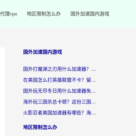
代理vpn
地区限制怎么办
国外加速国内游戏
国外加速国内游戏
国外打魔渊之刃用什么加速器？2026海外玩家国服游戏加速全攻略（附闪耀暖暖&复苏的魔女避坑指南）
在美国怎么打英雄联盟不卡？留学生亲测的国服游戏加速全攻略
国外玩无尽冬日用什么加速器免费？海外党国服游戏加速避坑指南
海外玩三国杀总卡顿？这份三国杀游戏加速器指南帮你告别延迟烦恼
火影忍者美国加速器有哪些？海外党亲测的国服游戏加速全攻略（含菲律宾玩三国之刃守望黎明技巧）
地区限制怎么办