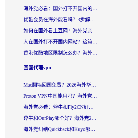
海外党必看：国外打不开国内的app怎么办？3步解决你的乡愁
优酷会员在海外能看吗？3步解决海外追剧难题，附实测好用加速器推荐
如何在国外看土豆网？海外党亲测有效的追剧加速器选择指南
人在国外打不开国内网站？这篇攻略帮你无缝解锁国内资源（附交管12123使用技巧）
香港优酷地区限制怎么办？海外党亲测有效的追剧解决方案
回国代理vpn
Mac翻墙回国免费？2026海外华人亲测：从CCTV5直播到国内APP，这样选加速器才靠谱
Proton VPN中国能用吗？海外党选回国加速器的避坑指南（附番茄加速器实测）
海外党必看：斧牛和Fly2CN好用吗？3招教你选对回国加速器（附免费试用攻略）
斧牛和OurPlay哪个好？海外党2026亲测：选对加速器，国内资源秒加载
海外党纠结Quickback和Kuyo哪个好？选对回国加速器才能无缝刷国内资源