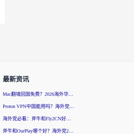
最新资讯
Mac翻墙回国免费？2026海外华人亲测：从CCTV5直播到国内APP，这样选加速器才靠谱
Proton VPN中国能用吗？海外党选回国加速器的避坑指南（附番茄加速器实测）
海外党必看：斧牛和Fly2CN好用吗？3招教你选对回国加速器（附免费试用攻略）
斧牛和OurPlay哪个好？海外党2026亲测：选对加速器，国内资源秒加载