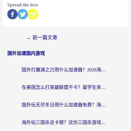
Spread the love
←
前一篇文章
国外加速国内游戏
国外打魔渊之刃用什么加速器？2026海外玩家国服游戏加速全攻略（附闪耀暖暖&复苏的魔女避坑指南）
在美国怎么打英雄联盟不卡？留学生亲测的国服游戏加速全攻略
国外玩无尽冬日用什么加速器免费？海外党国服游戏加速避坑指南
海外玩三国杀总卡顿？这份三国杀游戏加速器指南帮你告别延迟烦恼