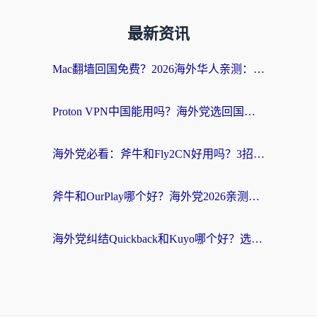
最新资讯
Mac翻墙回国免费？2026海外华人亲测：从CCTV5直播到国内APP，这样选加速器才靠谱
Proton VPN中国能用吗？海外党选回国加速器的避坑指南（附番茄加速器实测）
海外党必看：斧牛和Fly2CN好用吗？3招教你选对回国加速器（附免费试用攻略）
斧牛和OurPlay哪个好？海外党2026亲测：选对加速器，国内资源秒加载
海外党纠结Quickback和Kuyo哪个好？选对回国加速器才能无缝刷国内资源