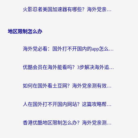
火影忍者美国加速器有哪些？海外党亲测的国服游戏加速全攻略（含菲律宾玩三国之刃守望黎明技巧）
地区限制怎么办
海外党必看：国外打不开国内的app怎么办？3步解决你的乡愁
优酷会员在海外能看吗？3步解决海外追剧难题，附实测好用加速器推荐
如何在国外看土豆网？海外党亲测有效的追剧加速器选择指南
人在国外打不开国内网站？这篇攻略帮你无缝解锁国内资源（附交管12123使用技巧）
香港优酷地区限制怎么办？海外党亲测有效的追剧解决方案