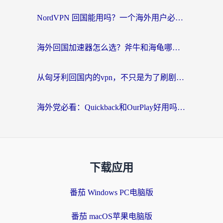
NordVPN 回国能用吗？一个海外用户必须面对的真实困境
海外回国加速器怎么选？斧牛和海龟哪个好？一篇帮你避开坑的实用指南
从匈牙利回国内的vpn，不只是为了刷剧那么简单
海外党必看：Quickback和OurPlay好用吗？3分钟选对回国加速器，无缝刷剧玩游戏
下载应用
番茄 Windows PC电脑版
番茄 macOS苹果电脑版