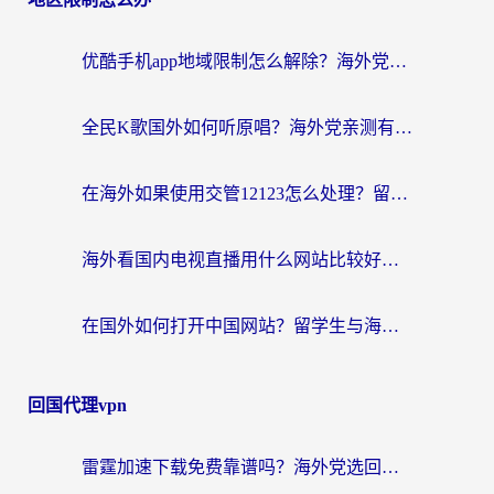
优酷手机app地域限制怎么解除？海外党亲测有效的追剧方案
全民K歌国外如何听原唱？海外党亲测有效的回国加速器选择指南
在海外如果使用交管12123怎么处理？留学生亲测有效的回国加速方案
海外看国内电视直播用什么网站比较好？一篇解决你所有追剧难题的实用指南
在国外如何打开中国网站？留学生与海外华人的无缝访问指南
回国代理vpn
雷霆加速下载免费靠谱吗？海外党选回国加速器的避坑指南（附热门工具对比）