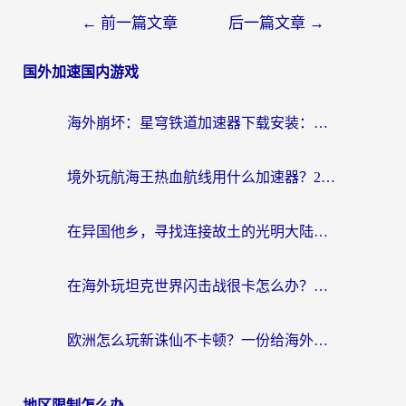
←
前一篇文章
后一篇文章
→
国外加速国内游戏
海外崩坏：星穹铁道加速器下载安装：一份给游子的终极网络指南
境外玩航海王热血航线用什么加速器？2026海外玩家实测最优方案（附欧洲问道堡垒前线加速技巧）
在异国他乡，寻找连接故土的光明大陆免费加速器
在海外玩坦克世界闪击战很卡怎么办？老玩家亲测有效的加速器选择指南
欧洲怎么玩新诛仙不卡顿？一份给海外游子的国服游戏畅玩指南
地区限制怎么办