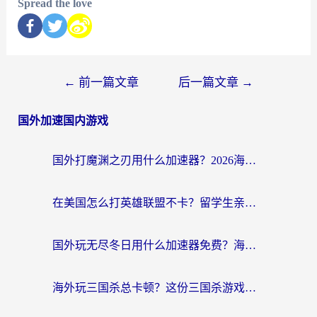
Spread the love
←
前一篇文章
后一篇文章
→
国外加速国内游戏
国外打魔渊之刃用什么加速器？2026海外玩家国服游戏加速全攻略（附闪耀暖暖&复苏的魔女避坑指南）
在美国怎么打英雄联盟不卡？留学生亲测的国服游戏加速全攻略
国外玩无尽冬日用什么加速器免费？海外党国服游戏加速避坑指南
海外玩三国杀总卡顿？这份三国杀游戏加速器指南帮你告别延迟烦恼