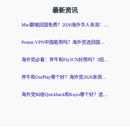
最新资讯
Mac翻墙回国免费？2026海外华人亲测：从CCTV5直播到国内APP，这样选加速器才靠谱
Proton VPN中国能用吗？海外党选回国加速器的避坑指南（附番茄加速器实测）
海外党必看：斧牛和Fly2CN好用吗？3招教你选对回国加速器（附免费试用攻略）
斧牛和OurPlay哪个好？海外党2026亲测：选对加速器，国内资源秒加载
海外党纠结Quickback和Kuyo哪个好？选对回国加速器才能无缝刷国内资源