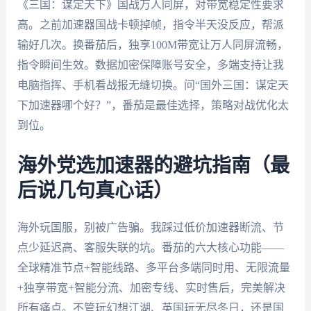
《三国：谋定天下》国战万人同屏，对带宽稳定性要求
高。之前加速器国战卡顿掉帧，指令半天没反应，帮派
输好几次。换番茄后，独享100M带宽让万人同屏流畅，
指令瞬间生效。数据加密保障账号安全，多端支持让我
电脑指挥、手机看战报无缝切换。问“国外三国：谋定天
下加速器哪个好？”，番茄是最佳选择，策略对战优化太
到位。
海外党选加速器的避坑指南（最
后说几句真心话）
海外玩国服，别被广告骗。我踩过低价加速器断流、节
点少延迟高、客服失联的坑。番茄的六大核心功能——
全球精准节点+智能线路、多平台多端同时用、无限流量
+独享带宽+智能分流、加密专线、实时售后，完美解决
所有痛点。不管玩幻想江湖、英国玩无尽冬日，还是国