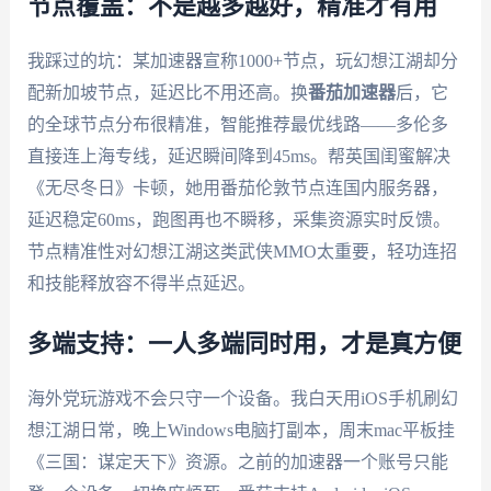
节点覆盖：不是越多越好，精准才有用
我踩过的坑：某加速器宣称1000+节点，玩幻想江湖却分
配新加坡节点，延迟比不用还高。换
番茄加速器
后，它
的全球节点分布很精准，智能推荐最优线路——多伦多
直接连上海专线，延迟瞬间降到45ms。帮英国闺蜜解决
《无尽冬日》卡顿，她用番茄伦敦节点连国内服务器，
延迟稳定60ms，跑图再也不瞬移，采集资源实时反馈。
节点精准性对幻想江湖这类武侠MMO太重要，轻功连招
和技能释放容不得半点延迟。
多端支持：一人多端同时用，才是真方便
海外党玩游戏不会只守一个设备。我白天用iOS手机刷幻
想江湖日常，晚上Windows电脑打副本，周末mac平板挂
《三国：谋定天下》资源。之前的加速器一个账号只能