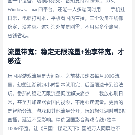
登一个设备，切换麻烦死。番茄支持Android、iOS、
Windows、mac四平台，还能一人多端同时用——手机挂
日常，电脑打副本，平板看国内直播，三个设备在线都
稳定，没冲突。这对海外党是刚需，不用买多个账号，
省钱省心。
流量带宽：稳定无限流量+独享带宽，才
够造
玩国服游戏流量是大问题。之前某加速器每月100G流
量，幻想江湖刷24小时副本就用完，后面限速卡到没法
玩。番茄的稳定无限流量彻底解决痛点——我放心刷日
常，甚至开加速器看国内视频，不用心疼流量。更赞的
是智能分流，游戏和其他流量分开，玩幻想江湖时看B站
直播，延迟不受影响。精选回国影音游戏专线+独享
100M带宽，让《三国：谋定天下》国战万人同屏也不