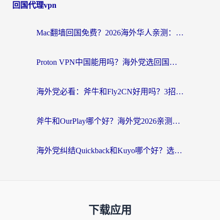
回国代理vpn
Mac翻墙回国免费？2026海外华人亲测：从CCTV5直播到国内APP，这样选加速器才靠谱
Proton VPN中国能用吗？海外党选回国加速器的避坑指南（附番茄加速器实测）
海外党必看：斧牛和Fly2CN好用吗？3招教你选对回国加速器（附免费试用攻略）
斧牛和OurPlay哪个好？海外党2026亲测：选对加速器，国内资源秒加载
海外党纠结Quickback和Kuyo哪个好？选对回国加速器才能无缝刷国内资源
下载应用