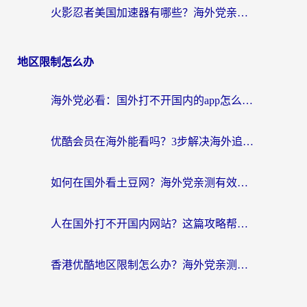
火影忍者美国加速器有哪些？海外党亲测的国服游戏加速全攻略（含菲律宾玩三国之刃守望黎明技巧）
地区限制怎么办
海外党必看：国外打不开国内的app怎么办？3步解决你的乡愁
优酷会员在海外能看吗？3步解决海外追剧难题，附实测好用加速器推荐
如何在国外看土豆网？海外党亲测有效的追剧加速器选择指南
人在国外打不开国内网站？这篇攻略帮你无缝解锁国内资源（附交管12123使用技巧）
香港优酷地区限制怎么办？海外党亲测有效的追剧解决方案