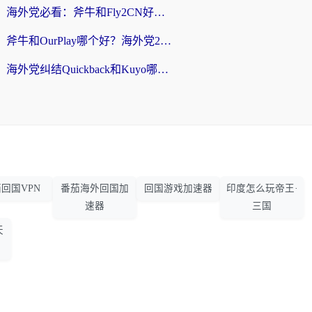
海外党必看：斧牛和Fly2CN好用吗？3招教你选对回国加速器（附免费试用攻略）
斧牛和OurPlay哪个好？海外党2026亲测：选对加速器，国内资源秒加载
海外党纠结Quickback和Kuyo哪个好？选对回国加速器才能无缝刷国内资源
回国VPN
番茄海外回国加
回国游戏加速器
印度怎么玩帝王·
速器
三国
天