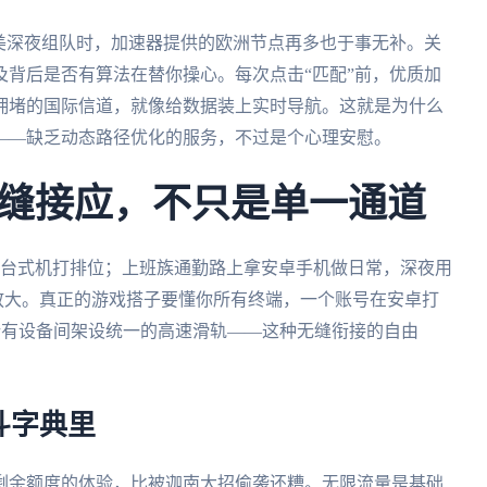
美深夜组队时，加速器提供的欧洲节点再多也于事无补。关
背后是否有算法在替你操心。每次点击“匹配”前，优质加
拥堵的国际信道，就像给数据装上实时导航。这就是为什么
——缺乏动态路径优化的服务，不过是个心理安慰。
缝接应，不只是单一通道
dows台式机打排位；上班族通勤路上拿安卓手机做日常，深夜用
网络放大。真正的游戏搭子要懂你所有终端，一个账号在安卓打
所有设备间架设统一的高速滑轨——这种无缝衔接的自由
斗字典里
剩余额度的体验，比被迦南大招偷袭还糟。无限流量是基础