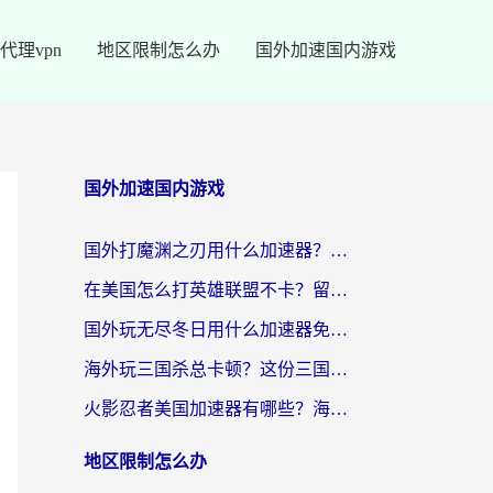
代理vpn
地区限制怎么办
国外加速国内游戏
国外加速国内游戏
国外打魔渊之刃用什么加速器？2026海外玩家国服游戏加速全攻略（附闪耀暖暖&复苏的魔女避坑指南）
在美国怎么打英雄联盟不卡？留学生亲测的国服游戏加速全攻略
国外玩无尽冬日用什么加速器免费？海外党国服游戏加速避坑指南
海外玩三国杀总卡顿？这份三国杀游戏加速器指南帮你告别延迟烦恼
火影忍者美国加速器有哪些？海外党亲测的国服游戏加速全攻略（含菲律宾玩三国之刃守望黎明技巧）
地区限制怎么办