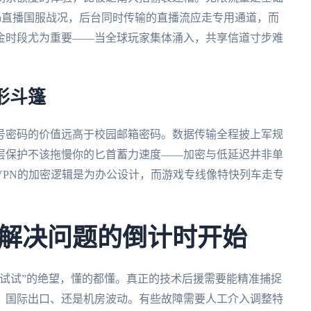
tch直播国服战况，后台同时传输的直播流应走专用通道，而
金时段尤为重要——当全球玩家集体涌入，共享信道寸步难
形斗篷
号密码的价值远高于校园邮箱密码。数据传输全程披上军规
层保护不该拖慢你的匕首蓄力速度——加密与低延迟并非单
VPN的加密逻辑是为办公设计，而游戏专线像特快列车走专
解决问题的倒计时开始
试试”的绝望，懂的都懂。真正的技术后援需要能精准捕捉
、国际出口、还是机房波动。有些故障需要人工介入调整特