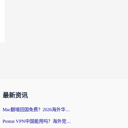
最新资讯
Mac翻墙回国免费？2026海外华人亲测：从CCTV5直播到国内APP，这样选加速器才靠谱
Proton VPN中国能用吗？海外党选回国加速器的避坑指南（附番茄加速器实测）