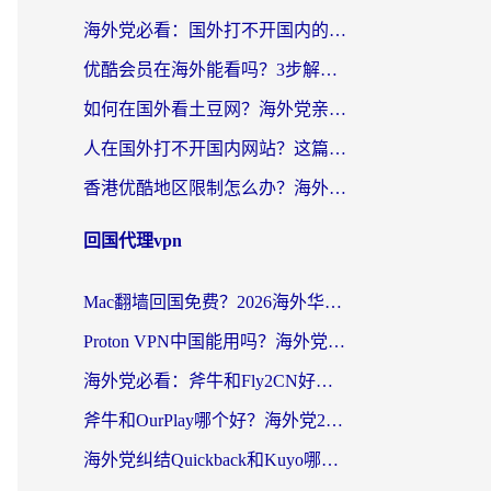
海外党必看：国外打不开国内的app怎么办？3步解决你的乡愁
优酷会员在海外能看吗？3步解决海外追剧难题，附实测好用加速器推荐
如何在国外看土豆网？海外党亲测有效的追剧加速器选择指南
人在国外打不开国内网站？这篇攻略帮你无缝解锁国内资源（附交管12123使用技巧）
香港优酷地区限制怎么办？海外党亲测有效的追剧解决方案
回国代理vpn
Mac翻墙回国免费？2026海外华人亲测：从CCTV5直播到国内APP，这样选加速器才靠谱
Proton VPN中国能用吗？海外党选回国加速器的避坑指南（附番茄加速器实测）
海外党必看：斧牛和Fly2CN好用吗？3招教你选对回国加速器（附免费试用攻略）
斧牛和OurPlay哪个好？海外党2026亲测：选对加速器，国内资源秒加载
海外党纠结Quickback和Kuyo哪个好？选对回国加速器才能无缝刷国内资源