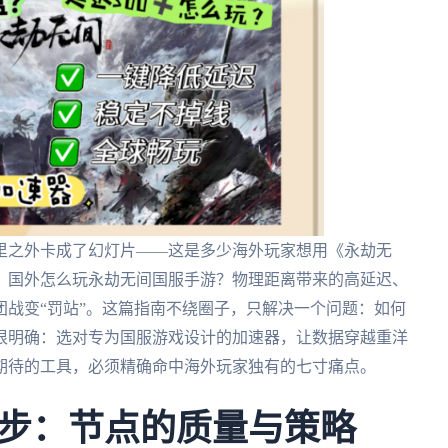
里之外卡成了幻灯片——这是多少海外玩家想用《永劫无
。国外怎么玩永劫无间国服手游？物理距离带来的高延迟、
战变“罚站”。这篇指南不绕圈子，只解决一个问题：如何
很明确：选对专为国服游戏设计的加速器，让数据穿越重洋
期待的工具，必须精确命中海外玩家独有的七寸痛点。
步：节点的质量与策略