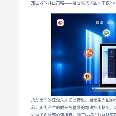
定区域的路由策略——这要求技术团队不仅24
永劫无间的江湖从未如此接近。当无尘大招的
幕，距离产生的时差被精准的加速技术抹平。
外游子孤独感的连接者。剑气纵横的轨迹终究