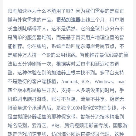
归雁加速器为什么不能用了呀？因为我们需要的是真正
懂海外党需求的产品。
番茄加速器
上线三个月，用户增
长曲线陡峭得吓人，这不是偶然。它的全球节点分布不
是简单的服务器堆砌，而是基于真实用户地理位置的智
能推荐。你在纽约，系统自动匹配东海岸专属节点，不
是那种万人挤一个IP的公用线路。智能推荐最优线路的算
法每五分钟刷新一次，根据实时丢包率和延迟动态调
整，这种体验在别的加速器上根本找不到。多平台支持
不是敷衍的客户端移植，Android、iOS、Windows、mac
四个版本都是原生开发，支持一人多端设备同时用，手
机追剧电脑打游戏，账号不互踢，流量不共享。稳定无
限流量这个承诺背后，是独享100M带宽的物理专线，不
是虚拟服务器超售的那种假宽带。智能分流技术精准到
域名级别，爱奇艺、B站、腾讯视频走影音专线，国服游
戏走游戏加速专线，访问海外网站直接绕过代理，这种