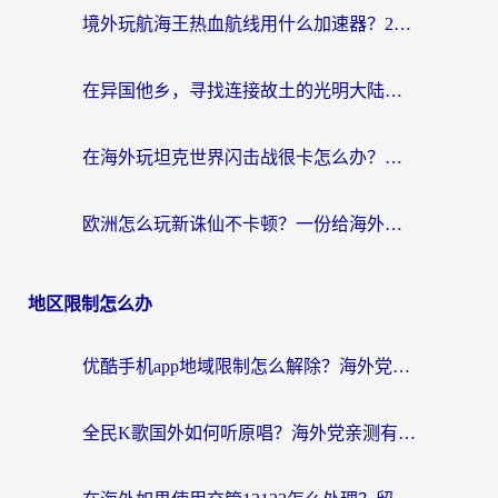
境外玩航海王热血航线用什么加速器？2026海外玩家实测最优方案（附欧洲问道堡垒前线加速技巧）
在异国他乡，寻找连接故土的光明大陆免费加速器
在海外玩坦克世界闪击战很卡怎么办？老玩家亲测有效的加速器选择指南
欧洲怎么玩新诛仙不卡顿？一份给海外游子的国服游戏畅玩指南
地区限制怎么办
优酷手机app地域限制怎么解除？海外党亲测有效的追剧方案
全民K歌国外如何听原唱？海外党亲测有效的回国加速器选择指南