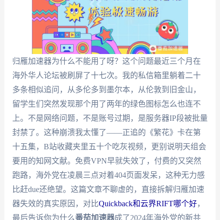
归雁加速器为什么不能用了呀？这个问题最近三个月在
海外华人论坛被刷屏了十七次。我的私信箱里躺着二十
多条相似追问，从多伦多到墨尔本，从伦敦到旧金山，
留学生们突然发现那个用了两年的绿色图标怎么也连不
上。不是网络问题，不是账号过期，是服务器IP段被批量
封禁了。这种崩溃我太懂了——正追的《繁花》卡在第
十五集，B站收藏夹里五十个吃灰视频，更别说明天组会
要用的知网文献。免费VPN早就失效了，付费的又突然
跑路，海外党在凌晨三点对着404页面发呆，这种无力感
比赶due还绝望。这篇文章不聊虚的，直接拆解归雁加速
器失效的真实原因，对比
Quickback和云界RIFT哪个好
，
最后告诉你为什么
番茄加速器
成了2024年海外党的新共