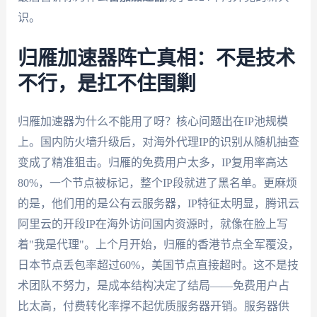
识。
归雁加速器阵亡真相：不是技术
不行，是扛不住围剿
归雁加速器为什么不能用了呀？核心问题出在IP池规模
上。国内防火墙升级后，对海外代理IP的识别从随机抽查
变成了精准狙击。归雁的免费用户太多，IP复用率高达
80%，一个节点被标记，整个IP段就进了黑名单。更麻烦
的是，他们用的是公有云服务器，IP特征太明显，腾讯云
阿里云的开段IP在海外访问国内资源时，就像在脸上写
着"我是代理"。上个月开始，归雁的香港节点全军覆没，
日本节点丢包率超过60%，美国节点直接超时。这不是技
术团队不努力，是成本结构决定了结局——免费用户占
比太高，付费转化率撑不起优质服务器开销。服务器供