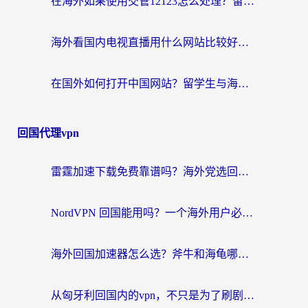
在海外如果使用交管12123怎么处理？留学生亲测有效的回国加速方案
海外看国内电视直播用什么网站比较好？一篇解决你所有追剧难题的实用指南
在国外如何打开中国网站？留学生与海外华人的无缝访问指南
回国代理vpn
雷霆加速下载免费靠谱吗？海外党选回国加速器的避坑指南（附热门工具对比）
NordVPN 回国能用吗？一个海外用户必须面对的真实困境
海外回国加速器怎么选？斧牛和海龟哪个好？一篇帮你避开坑的实用指南
从匈牙利回国内的vpn，不只是为了刷剧那么简单