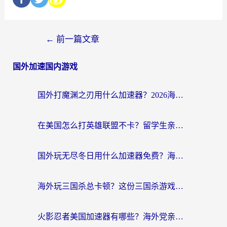
←
前一篇文章
国外加速国内游戏
国外打魔渊之刃用什么加速器？2026海外玩家国服游戏加速全攻略（附闪耀暖暖&复苏的魔女避坑指南）
在美国怎么打英雄联盟不卡？留学生亲测的国服游戏加速全攻略
国外玩无尽冬日用什么加速器免费？海外党国服游戏加速避坑指南
海外玩三国杀总卡顿？这份三国杀游戏加速器指南帮你告别延迟烦恼
火影忍者美国加速器有哪些？海外党亲测的国服游戏加速全攻略（含菲律宾玩三国之刃守望黎明技巧）