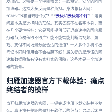
发出的。这需要一个中间桥梁：一款稳定、安全的回国
加速器。选择太多反而是种负担。身边总有人问：
“ChickCN和当归哪个好？” “
云极和云极哪个好
？” 这类
问题本质是选择时的茫然。其实答案不在名字本身，而
在几个硬性指标：它是否能提供低延迟高速率的国内服
务器节点覆盖够不够广？能不能智能判断给视频、游
戏、支付不同场景分配合适的通道？一人多个手机平板
笔记本同时使用会不会被踢下线？最关键的是承诺的网
速和数据隐私有没有实打实的保障？这些才是一个加速
器的筋骨。
归雁加速器官方下载体验：痛点
终结者的模样
点开归雁加速器的官网，一键完成注册下载安装并不复
杂。真正拉开差距的是打开软件后的细节：启动后客户