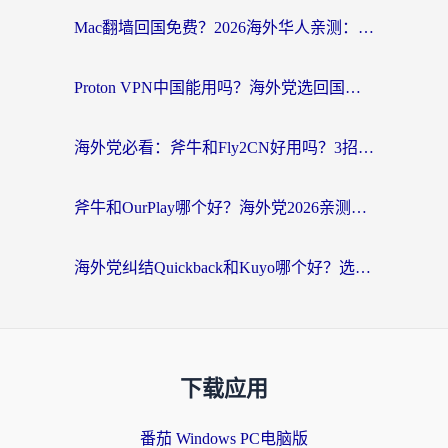
Mac翻墙回国免费？2026海外华人亲测：从CCTV5直播到国内APP，这样选加速器才靠谱
Proton VPN中国能用吗？海外党选回国加速器的避坑指南（附番茄加速器实测）
海外党必看：斧牛和Fly2CN好用吗？3招教你选对回国加速器（附免费试用攻略）
斧牛和OurPlay哪个好？海外党2026亲测：选对加速器，国内资源秒加载
海外党纠结Quickback和Kuyo哪个好？选对回国加速器才能无缝刷国内资源
下载应用
番茄 Windows PC电脑版