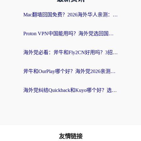
Mac翻墙回国免费？2026海外华人亲测：从CCTV5直播到国内APP，这样选加速器才靠谱
Proton VPN中国能用吗？海外党选回国加速器的避坑指南（附番茄加速器实测）
海外党必看：斧牛和Fly2CN好用吗？3招教你选对回国加速器（附免费试用攻略）
斧牛和OurPlay哪个好？海外党2026亲测：选对加速器，国内资源秒加载
海外党纠结Quickback和Kuyo哪个好？选对回国加速器才能无缝刷国内资源
友情链接