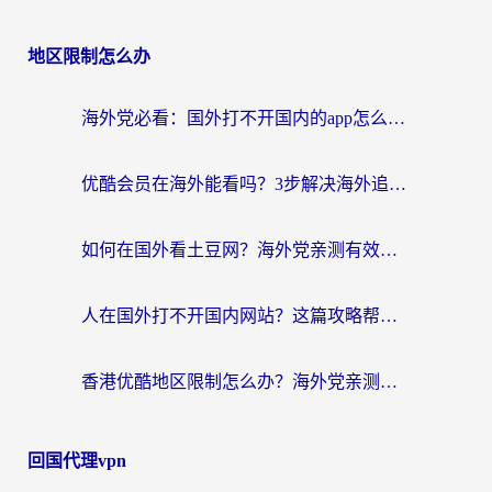
地区限制怎么办
海外党必看：国外打不开国内的app怎么办？3步解决你的乡愁
优酷会员在海外能看吗？3步解决海外追剧难题，附实测好用加速器推荐
如何在国外看土豆网？海外党亲测有效的追剧加速器选择指南
人在国外打不开国内网站？这篇攻略帮你无缝解锁国内资源（附交管12123使用技巧）
香港优酷地区限制怎么办？海外党亲测有效的追剧解决方案
回国代理vpn