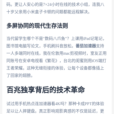
码。更让人安心的是7×24小时在线的技术小组，连我八
十岁父亲用小米盒子卡顿的问题都能远程解决。
多屏协同的现代生存法则
当代留学生哪个不是"数码八爪鱼"？上课用iPad记笔记，
图书馆电脑写论文，手机刷抖音放松。
番茄加速器
支持
一人多端同时在线，我在伦敦用mac剪视频时，室友正用
同账号在安卓电视看《繁花》，台北的闺蜜则用iOS端打
王者荣耀。这种无缝衔接的体验，让每个设备都像插上
了回家的翅膀。
百兆独享背后的技术革命
试过用手机热点连加速器看4K吗？那种卡成PPT的体验
足以让人摔键盘。真正影响观影爽感的不仅是延迟，更