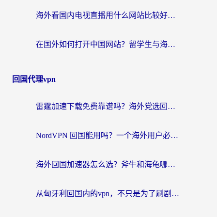
海外看国内电视直播用什么网站比较好？一篇解决你所有追剧难题的实用指南
在国外如何打开中国网站？留学生与海外华人的无缝访问指南
回国代理vpn
雷霆加速下载免费靠谱吗？海外党选回国加速器的避坑指南（附热门工具对比）
NordVPN 回国能用吗？一个海外用户必须面对的真实困境
海外回国加速器怎么选？斧牛和海龟哪个好？一篇帮你避开坑的实用指南
从匈牙利回国内的vpn，不只是为了刷剧那么简单