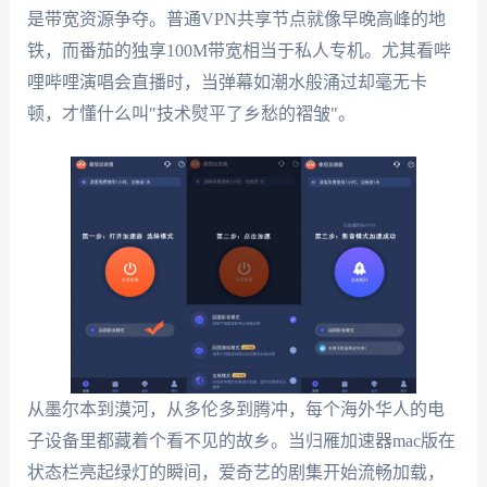
是带宽资源争夺。普通VPN共享节点就像早晚高峰的地
铁，而番茄的独享100M带宽相当于私人专机。尤其看哔
哩哔哩演唱会直播时，当弹幕如潮水般涌过却毫无卡
顿，才懂什么叫"技术熨平了乡愁的褶皱"。
从墨尔本到漠河，从多伦多到腾冲，每个海外华人的电
子设备里都藏着个看不见的故乡。当归雁加速器mac版在
状态栏亮起绿灯的瞬间，爱奇艺的剧集开始流畅加载，