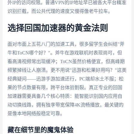
外IP的访问权限。普通VPN的IP地址早已被各大平台精准
识别拦截，而公共代理的速度又慢得像老牛拉车。
选择回国加速器的黄金法则
面对市面上五花八门的加速工具，很多留学生会纠结"斧
牛和ToCN哪个好？"。斧牛在游戏联机时表现尚可，但
看高清视频常出现缓冲；ToCN虽然价格便宜，但高峰期
频繁掉线让人崩溃。更不用说"迅游和松果好用吗？"这类
经典疑问——迅游手游加速还行，PC端却水土不服；松
果的节点数量有限，跨平台体验割裂。真正专业的回国
加速器需要具备几个核心特质：能智能识别国内应用自
动切换线路，拥有独享带宽保障4K流畅播放，最关键的
是像本地网络般稳定可靠。
藏在细节里的魔鬼体验