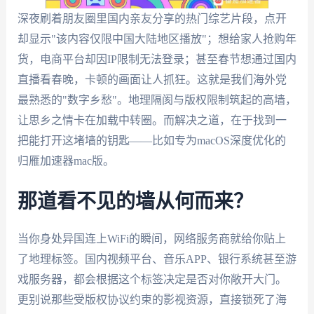
深夜刷着朋友圈里国内亲友分享的热门综艺片段，点开
却显示"该内容仅限中国大陆地区播放"；想给家人抢购年
货，电商平台却因IP限制无法登录；甚至春节想通过国内
直播看春晚，卡顿的画面让人抓狂。这就是我们海外党
最熟悉的"数字乡愁"。地理隔阂与版权限制筑起的高墙，
让思乡之情卡在加载中转圈。而解决之道，在于找到一
把能打开这堵墙的钥匙——比如专为macOS深度优化的
归雁加速器mac版。
那道看不见的墙从何而来？
当你身处异国连上WiFi的瞬间，网络服务商就给你贴上
了地理标签。国内视频平台、音乐APP、银行系统甚至游
戏服务器，都会根据这个标签决定是否对你敞开大门。
更别说那些受版权协议约束的影视资源，直接锁死了海