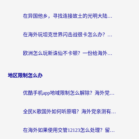
在异国他乡，寻找连接故土的光明大陆免费加速器
在海外玩坦克世界闪击战很卡怎么办？老玩家亲测有效的加速器选择指南
欧洲怎么玩新诛仙不卡顿？一份给海外游子的国服游戏畅玩指南
地区限制怎么办
优酷手机app地域限制怎么解除？海外党亲测有效的追剧方案
全民K歌国外如何听原唱？海外党亲测有效的回国加速器选择指南
在海外如果使用交管12123怎么处理？留学生亲测有效的回国加速方案