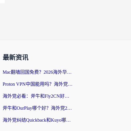
最新资讯
Mac翻墙回国免费？2026海外华人亲测：从CCTV5直播到国内APP，这样选加速器才靠谱
Proton VPN中国能用吗？海外党选回国加速器的避坑指南（附番茄加速器实测）
海外党必看：斧牛和Fly2CN好用吗？3招教你选对回国加速器（附免费试用攻略）
斧牛和OurPlay哪个好？海外党2026亲测：选对加速器，国内资源秒加载
海外党纠结Quickback和Kuyo哪个好？选对回国加速器才能无缝刷国内资源