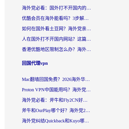
海外党必看：国外打不开国内的app怎么办？3步解决你的乡愁
优酷会员在海外能看吗？3步解决海外追剧难题，附实测好用加速器推荐
如何在国外看土豆网？海外党亲测有效的追剧加速器选择指南
人在国外打不开国内网站？这篇攻略帮你无缝解锁国内资源（附交管12123使用技巧）
香港优酷地区限制怎么办？海外党亲测有效的追剧解决方案
回国代理vpn
Mac翻墙回国免费？2026海外华人亲测：从CCTV5直播到国内APP，这样选加速器才靠谱
Proton VPN中国能用吗？海外党选回国加速器的避坑指南（附番茄加速器实测）
海外党必看：斧牛和Fly2CN好用吗？3招教你选对回国加速器（附免费试用攻略）
斧牛和OurPlay哪个好？海外党2026亲测：选对加速器，国内资源秒加载
海外党纠结Quickback和Kuyo哪个好？选对回国加速器才能无缝刷国内资源