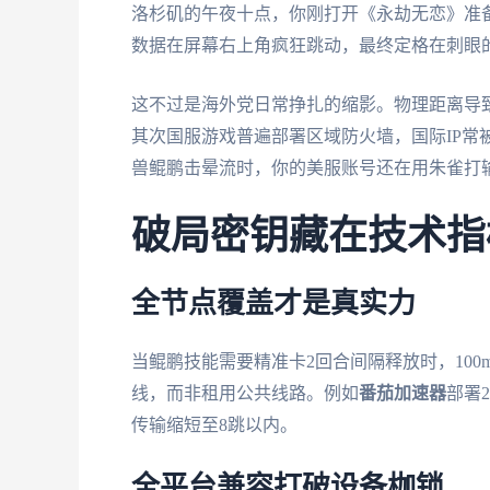
洛杉矶的午夜十点，你刚打开《永劫无恋》准
数据在屏幕右上角疯狂跳动，最终定格在刺眼
这不过是海外党日常挣扎的缩影。物理距离导致
其次国服游戏普遍部署区域防火墙，国际IP常
兽鲲鹏击晕流时，你的美服账号还在用朱雀打
破局密钥藏在技术指
全节点覆盖才是真实力
当鲲鹏技能需要精准卡2回合间隔释放时，10
线，而非租用公共线路。例如
番茄加速器
部署
传输缩短至8跳以内。
全平台兼容打破设备枷锁