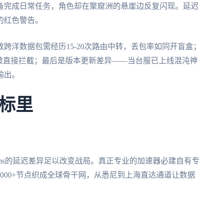
备完成日常任务，角色却在聚窟洲的悬崖边反复闪现。延迟
的红色警告。
跨洋数据包需经历15-20次路由中转，丢包率如同开盲盒；
被直接拦截；最后是版本更新差异——当台服已上线混沌神
输出。
标里
0ms的延迟差异足以改变战局。真正专业的加速器必建自有专
2000+节点织成全球骨干网，从悉尼到上海直达通道让数据