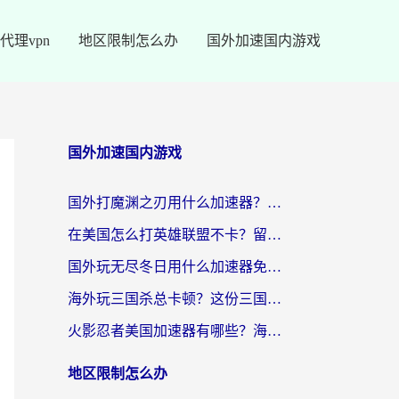
代理vpn
地区限制怎么办
国外加速国内游戏
国外加速国内游戏
国外打魔渊之刃用什么加速器？2026海外玩家国服游戏加速全攻略（附闪耀暖暖&复苏的魔女避坑指南）
在美国怎么打英雄联盟不卡？留学生亲测的国服游戏加速全攻略
国外玩无尽冬日用什么加速器免费？海外党国服游戏加速避坑指南
海外玩三国杀总卡顿？这份三国杀游戏加速器指南帮你告别延迟烦恼
火影忍者美国加速器有哪些？海外党亲测的国服游戏加速全攻略（含菲律宾玩三国之刃守望黎明技巧）
地区限制怎么办