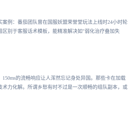
实案例：番茄团队曾在国服妖盟荣誉堂玩法上线时24小时轮
组区别于客服话术模板，能精准解决如"弱化治疗叠加失
150ms的流畅响应让人浑然忘记身处异国。那些卡在加载
技术力化解。所谓乡愁有时不过是一次顺畅的组队副本，或