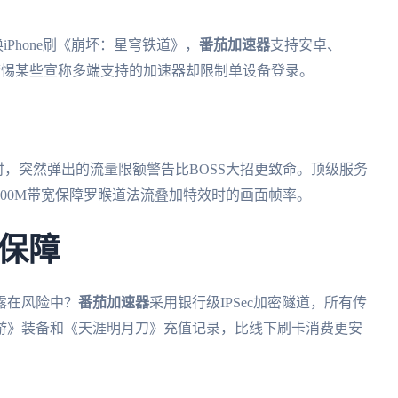
iPhone刷《崩坏：星穹铁道》，
番茄加速器
支持安卓、
：警惕某些宣称多端支持的加速器却限制单设备登录。
时，突然弹出的流量限额警告比BOSS大招更致命。顶级服务
00M带宽保障罗睺道法流叠加特效时的画面帧率。
保障
露在风险中？
番茄加速器
采用银行级IPSec加密隧道，所有传
游》装备和《天涯明月刀》充值记录，比线下刷卡消费更安