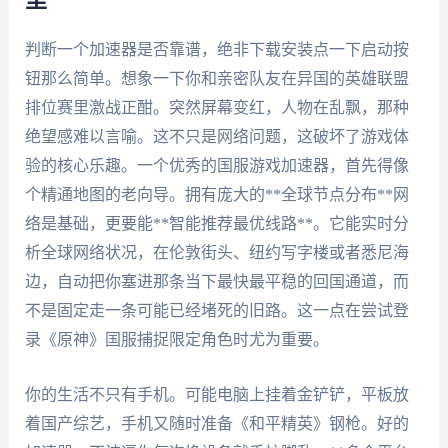
里
判断一个加速器是否靠谱，绝非下载安装点一下启动按
钮那么简单。想象一下你和亲密队友在异国的英雄联盟
排位赛里激战正酣。突然屏幕变红，人物在乱飘，那种
绝望感难以言喻。这不只是网络问题，这破坏了游戏体
验的核心乐趣。一个优秀的国服游戏加速器，首先得像
个精通地图的老向导。拥有庞大的**全球节点分布**网
络是基础，更要能**智能推荐最优线路**。它能实时分
析全球网络状况，在伦敦街头、纽约写字楼或者悉尼海
边，自动把你塞进那条当下最快最平稳的回国通道，而
不是固定走一条可能已经堵死的旧路。这一点在尝试登
录《原神》国服捕捉限定角色时尤为重要。
你的生活不只有手机。可能电脑上挂着金铲铲，平板放
着国产综艺，手机又随时准备《和平精英》钢枪。好的