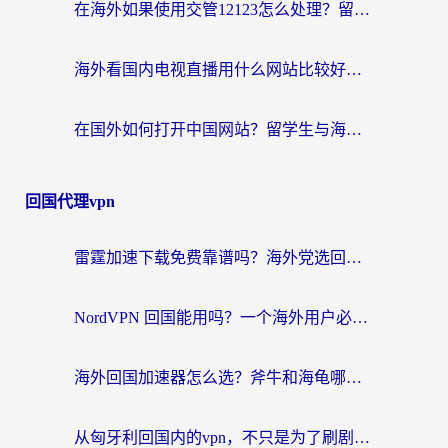
在海外如果使用交管12123怎么处理？留学生亲测有效的回国加速方案
海外看国内电视直播用什么网站比较好？一篇解决你所有追剧难题的实用指南
在国外如何打开中国网站？留学生与海外华人的无缝访问指南
回国代理vpn
雷霆加速下载免费靠谱吗？海外党选回国加速器的避坑指南（附热门工具对比）
NordVPN 回国能用吗？一个海外用户必须面对的真实困境
海外回国加速器怎么选？斧牛和海龟哪个好？一篇帮你避开坑的实用指南
从匈牙利回国内的vpn，不只是为了刷剧那么简单