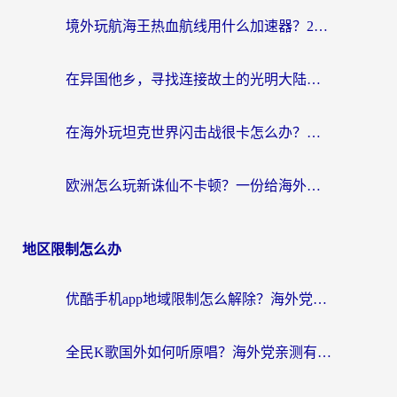
境外玩航海王热血航线用什么加速器？2026海外玩家实测最优方案（附欧洲问道堡垒前线加速技巧）
在异国他乡，寻找连接故土的光明大陆免费加速器
在海外玩坦克世界闪击战很卡怎么办？老玩家亲测有效的加速器选择指南
欧洲怎么玩新诛仙不卡顿？一份给海外游子的国服游戏畅玩指南
地区限制怎么办
优酷手机app地域限制怎么解除？海外党亲测有效的追剧方案
全民K歌国外如何听原唱？海外党亲测有效的回国加速器选择指南