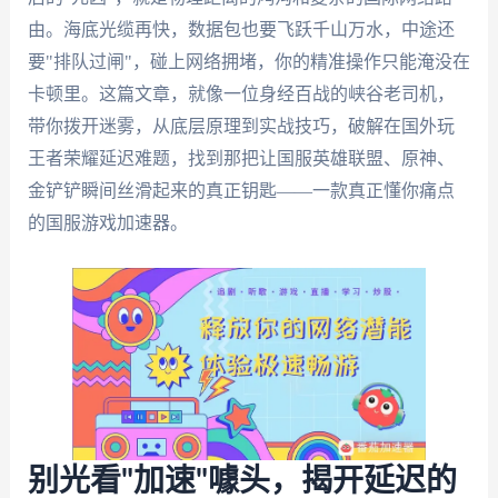
由。海底光缆再快，数据包也要飞跃千山万水，中途还
要"排队过闸"，碰上网络拥堵，你的精准操作只能淹没在
卡顿里。这篇文章，就像一位身经百战的峡谷老司机，
带你拨开迷雾，从底层原理到实战技巧，破解在国外玩
王者荣耀延迟难题，找到那把让国服英雄联盟、原神、
金铲铲瞬间丝滑起来的真正钥匙——一款真正懂你痛点
的国服游戏加速器。
别光看"加速"噱头，揭开延迟的