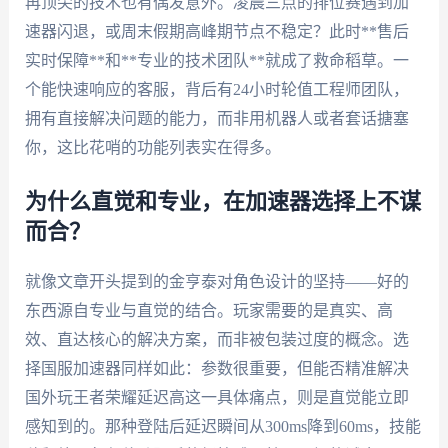
再顶尖的技术也有偶发意外。凌晨三点的排位赛遇到加
速器闪退，或周末假期高峰期节点不稳定？此时**售后
实时保障**和**专业的技术团队**就成了救命稻草。一
个能快速响应的客服，背后有24小时轮值工程师团队，
拥有直接解决问题的能力，而非用机器人或者套话搪塞
你，这比花哨的功能列表实在得多。
为什么直觉和专业，在加速器选择上不谋
而合？
就像文章开头提到的金亨泰对角色设计的坚持——好的
东西源自专业与直觉的结合。玩家需要的是真实、高
效、直达核心的解决方案，而非被包装过度的概念。选
择国服加速器同样如此：参数很重要，但能否精准解决
国外玩王者荣耀延迟高这一具体痛点，则是直觉能立即
感知到的。那种登陆后延迟瞬间从300ms降到60ms，技能