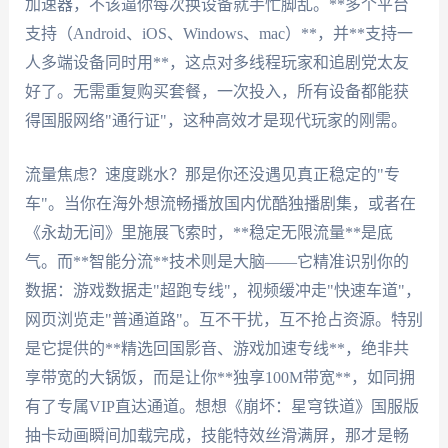
加速器，不该逼你每次换设备就手忙脚乱。**多个平台
支持（Android、iOS、Windows、mac）**，并**支持一
人多端设备同时用**，这点对多线程玩家和追剧党太友
好了。无需重复购买套餐，一次投入，所有设备都能获
得国服网络"通行证"，这种高效才是现代玩家的刚需。
流量焦虑？速度跳水？那是你还没遇见真正稳定的"专
车"。当你在海外想流畅播放国内优酷独播剧集，或者在
《永劫无间》里施展飞索时，**稳定无限流量**是底
气。而**智能分流**技术则是大脑——它精准识别你的
数据：游戏数据走"超跑专线"，视频缓冲走"快速车道"，
网页浏览走"普通道路"。互不干扰，互不抢占资源。特别
是它提供的**精选回国影音、游戏加速专线**，绝非共
享带宽的大锅饭，而是让你**独享100M带宽**，如同拥
有了专属VIP直达通道。想想《崩坏：星穹铁道》国服版
抽卡动画瞬间加载完成，技能特效丝滑满屏，那才是畅