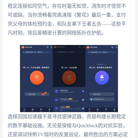
稳定连接如同空气，存在时毫无知觉，消失时才惊觉不
可或缺。当你流畅看完高清版《繁花》最后一集，支付
完父母的体检预约金，和队友拿下王者五杀——这些平
凡时刻，背后是精密计算的网络拓扑在护航。
选择回国加速器不是寻找银弹武器，而是构建长期稳定
的数字基础设施。无论是穿梭与Quickback的对抗实验，
还是调试快帆TV版时的反复验证，最终胜出的方案必定