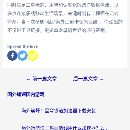
同时满足三重标准：用智能调度化解跨洋数据洪流，以
多点连接承载移动生活场景，关键时刻有工程师在云端
待命。当下次亲朋问起“海外追剧卡顿怎么破”，你递出的
不仅是工具链接，更是重返母语世界的通行密钥。
Spread the love
←
前一篇文章
后一篇文章
→
国外加速国内游戏
海外崩坏：星穹铁道加速器下载安装：一份给游子的终极网络指南
境外玩航海王热血航线用什么加速器？2026海外玩家实测最优方案（附欧洲问道堡垒前线加速技巧）