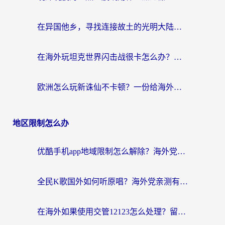
在异国他乡，寻找连接故土的光明大陆免费加速器
在海外玩坦克世界闪击战很卡怎么办？老玩家亲测有效的加速器选择指南
欧洲怎么玩新诛仙不卡顿？一份给海外游子的国服游戏畅玩指南
地区限制怎么办
优酷手机app地域限制怎么解除？海外党亲测有效的追剧方案
全民K歌国外如何听原唱？海外党亲测有效的回国加速器选择指南
在海外如果使用交管12123怎么处理？留学生亲测有效的回国加速方案