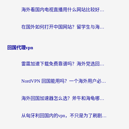
海外看国内电视直播用什么网站比较好？一篇解决你所有追剧难题的实用指南
在国外如何打开中国网站？留学生与海外华人的无缝访问指南
回国代理vpn
雷霆加速下载免费靠谱吗？海外党选回国加速器的避坑指南（附热门工具对比）
NordVPN 回国能用吗？一个海外用户必须面对的真实困境
海外回国加速器怎么选？斧牛和海龟哪个好？一篇帮你避开坑的实用指南
从匈牙利回国内的vpn，不只是为了刷剧那么简单