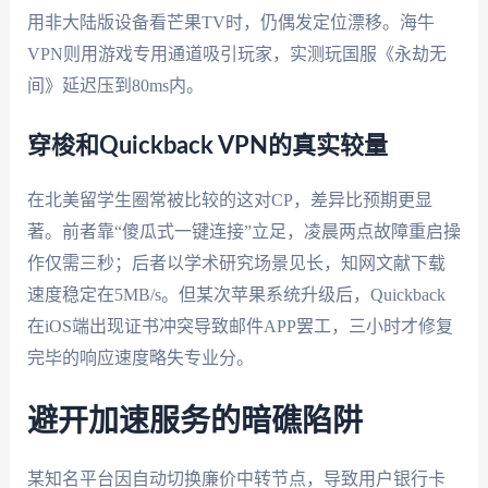
用非大陆版设备看芒果TV时，仍偶发定位漂移。海牛
VPN则用游戏专用通道吸引玩家，实测玩国服《永劫无
间》延迟压到80ms内。
穿梭和Quickback VPN的真实较量
在北美留学生圈常被比较的这对CP，差异比预期更显
著。前者靠“傻瓜式一键连接”立足，凌晨两点故障重启操
作仅需三秒；后者以学术研究场景见长，知网文献下载
速度稳定在5MB/s。但某次苹果系统升级后，Quickback
在iOS端出现证书冲突导致邮件APP罢工，三小时才修复
完毕的响应速度略失专业分。
避开加速服务的暗礁陷阱
某知名平台因自动切换廉价中转节点，导致用户银行卡