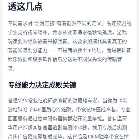
透这几点
不同需求对“丝滑连接”有着截然不同的定义。看连续剧的
学生党祈祷零缓冲，金融从业者追求毫秒级延迟，游戏
玩家要为组队语音甩掉回音。这要求加速器具备真正的
智能通道划分能力——不是简单换个IP地址，而是把抖音
娱乐数据和股票软件信息分送进不同优先级的传输管
道。
专线能力决定成败关键
普通VPN常栽在晚间高峰期的数据堵车潮。当你为《流
浪地球3》的4K画质心痒难耐，带宽被挤压成窄巷。专业
回国服务通过独享服务器集群避开流量争抢。曾有温哥
华用户抱怨某加速器追剧需缓冲30秒，换用专线后实测
片头广告播完即加载完毕，这背后是100M独享带宽在撑