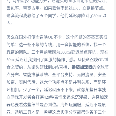
的"网络监控"功能打开，它能实时显示当前节点的延迟、
丢包率、带宽占用。如果丢包率超过1%，立刻换节点。
这套流程我教给了五个同学，他们延迟都降到了80ms以
内。
怎么在国外打使命召唤OL不卡，这个问题的答案其实很
简单：选一条不堵的专线，用一套智能的系统，找一个
靠谱的团队。三个月前我因为300ms延迟差点弃坑，现在
50ms延迟让我找回了国服的操作手感。从使命召唤OL到
食之契约，从街头篮球到B站直播，
番茄加速器
的全球节
点分布、智能推荐系统、全平台支持、无限流量、安全
加密、实时售后，这六个功能点不是并列关系，而是环
环相扣。少了一个，延迟就压不下来。就像某些日本独
立游戏开发者会打磨420种表情来追求沉浸感，选择加速
器也要看这些细节是否到位。海外玩国服，延迟不是原
罪，选错工具才是。希望这篇实测分享能帮你省下三个