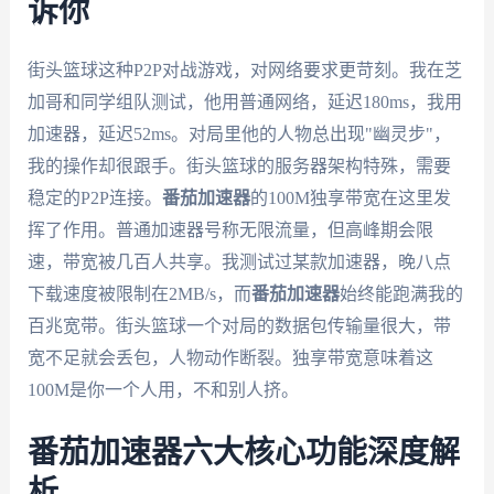
诉你
街头篮球这种P2P对战游戏，对网络要求更苛刻。我在芝
加哥和同学组队测试，他用普通网络，延迟180ms，我用
加速器，延迟52ms。对局里他的人物总出现"幽灵步"，
我的操作却很跟手。街头篮球的服务器架构特殊，需要
稳定的P2P连接。
番茄加速器
的100M独享带宽在这里发
挥了作用。普通加速器号称无限流量，但高峰期会限
速，带宽被几百人共享。我测试过某款加速器，晚八点
下载速度被限制在2MB/s，而
番茄加速器
始终能跑满我的
百兆宽带。街头篮球一个对局的数据包传输量很大，带
宽不足就会丢包，人物动作断裂。独享带宽意味着这
100M是你一个人用，不和别人挤。
番茄加速器六大核心功能深度解
析