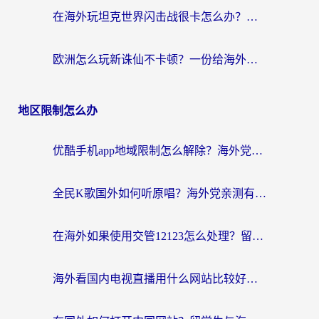
在海外玩坦克世界闪击战很卡怎么办？老玩家亲测有效的加速器选择指南
欧洲怎么玩新诛仙不卡顿？一份给海外游子的国服游戏畅玩指南
地区限制怎么办
优酷手机app地域限制怎么解除？海外党亲测有效的追剧方案
全民K歌国外如何听原唱？海外党亲测有效的回国加速器选择指南
在海外如果使用交管12123怎么处理？留学生亲测有效的回国加速方案
海外看国内电视直播用什么网站比较好？一篇解决你所有追剧难题的实用指南