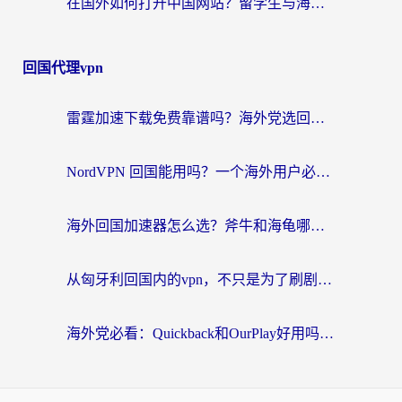
在国外如何打开中国网站？留学生与海外华人的无缝访问指南
回国代理vpn
雷霆加速下载免费靠谱吗？海外党选回国加速器的避坑指南（附热门工具对比）
NordVPN 回国能用吗？一个海外用户必须面对的真实困境
海外回国加速器怎么选？斧牛和海龟哪个好？一篇帮你避开坑的实用指南
从匈牙利回国内的vpn，不只是为了刷剧那么简单
海外党必看：Quickback和OurPlay好用吗？3分钟选对回国加速器，无缝刷剧玩游戏