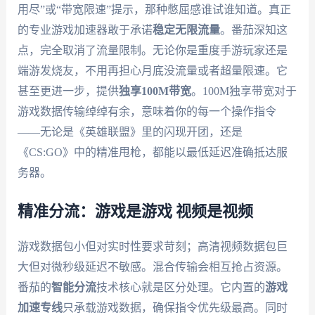
用尽”或“带宽限速”提示，那种憋屈感谁试谁知道。真正
的专业游戏加速器敢于承诺
稳定无限流量
。番茄深知这
点，完全取消了流量限制。无论你是重度手游玩家还是
端游发烧友，不用再担心月底没流量或者超量限速。它
甚至更进一步，提供
独享100M带宽
。100M独享带宽对于
游戏数据传输绰绰有余，意味着你的每一个操作指令
——无论是《英雄联盟》里的闪现开团，还是
《CS:GO》中的精准甩枪，都能以最低延迟准确抵达服
务器。
精准分流：游戏是游戏 视频是视频
游戏数据包小但对实时性要求苛刻；高清视频数据包巨
大但对微秒级延迟不敏感。混合传输会相互抢占资源。
番茄的
智能分流
技术核心就是区分处理。它内置的
游戏
加速专线
只承载游戏数据，确保指令优先级最高。同时