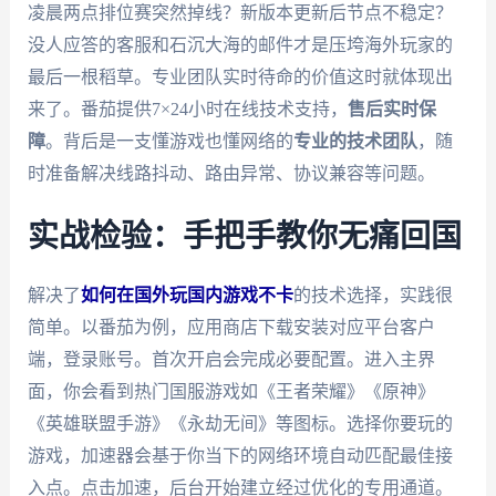
凌晨两点排位赛突然掉线？新版本更新后节点不稳定？
没人应答的客服和石沉大海的邮件才是压垮海外玩家的
最后一根稻草。专业团队实时待命的价值这时就体现出
来了。番茄提供7×24小时在线技术支持，
售后实时保
障
。背后是一支懂游戏也懂网络的
专业的技术团队
，随
时准备解决线路抖动、路由异常、协议兼容等问题。
实战检验：手把手教你无痛回国
解决了
如何在国外玩国内游戏不卡
的技术选择，实践很
简单。以番茄为例，应用商店下载安装对应平台客户
端，登录账号。首次开启会完成必要配置。进入主界
面，你会看到热门国服游戏如《王者荣耀》《原神》
《英雄联盟手游》《永劫无间》等图标。选择你要玩的
游戏，加速器会基于你当下的网络环境自动匹配最佳接
入点。点击加速，后台开始建立经过优化的专用通道。