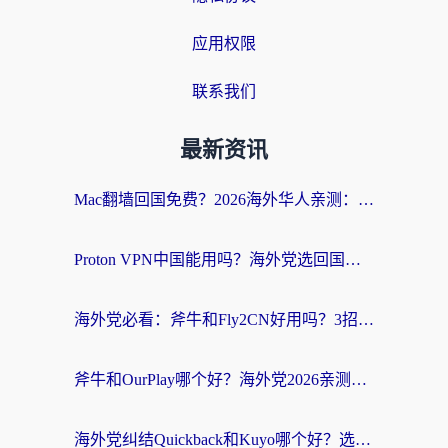
应用权限
联系我们
最新资讯
Mac翻墙回国免费？2026海外华人亲测：从CCTV5直播到国内APP，这样选加速器才靠谱
Proton VPN中国能用吗？海外党选回国加速器的避坑指南（附番茄加速器实测）
海外党必看：斧牛和Fly2CN好用吗？3招教你选对回国加速器（附免费试用攻略）
斧牛和OurPlay哪个好？海外党2026亲测：选对加速器，国内资源秒加载
海外党纠结Quickback和Kuyo哪个好？选对回国加速器才能无缝刷国内资源