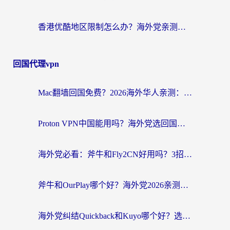
香港优酷地区限制怎么办？海外党亲测有效的追剧解决方案
回国代理vpn
Mac翻墙回国免费？2026海外华人亲测：从CCTV5直播到国内APP，这样选加速器才靠谱
Proton VPN中国能用吗？海外党选回国加速器的避坑指南（附番茄加速器实测）
海外党必看：斧牛和Fly2CN好用吗？3招教你选对回国加速器（附免费试用攻略）
斧牛和OurPlay哪个好？海外党2026亲测：选对加速器，国内资源秒加载
海外党纠结Quickback和Kuyo哪个好？选对回国加速器才能无缝刷国内资源