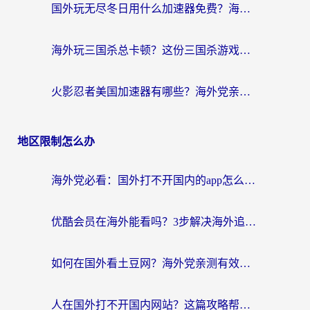
国外玩无尽冬日用什么加速器免费？海外党国服游戏加速避坑指南
海外玩三国杀总卡顿？这份三国杀游戏加速器指南帮你告别延迟烦恼
火影忍者美国加速器有哪些？海外党亲测的国服游戏加速全攻略（含菲律宾玩三国之刃守望黎明技巧）
地区限制怎么办
海外党必看：国外打不开国内的app怎么办？3步解决你的乡愁
优酷会员在海外能看吗？3步解决海外追剧难题，附实测好用加速器推荐
如何在国外看土豆网？海外党亲测有效的追剧加速器选择指南
人在国外打不开国内网站？这篇攻略帮你无缝解锁国内资源（附交管12123使用技巧）