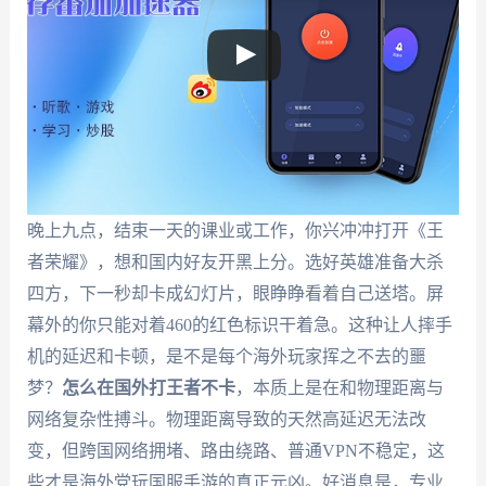
晚上九点，结束一天的课业或工作，你兴冲冲打开《王
者荣耀》，想和国内好友开黑上分。选好英雄准备大杀
四方，下一秒却卡成幻灯片，眼睁睁看着自己送塔。屏
幕外的你只能对着460的红色标识干着急。这种让人摔手
机的延迟和卡顿，是不是每个海外玩家挥之不去的噩
梦？
怎么在国外打王者不卡
，本质上是在和物理距离与
网络复杂性搏斗。物理距离导致的天然高延迟无法改
变，但跨国网络拥堵、路由绕路、普通VPN不稳定，这
些才是海外党玩国服手游的真正元凶。好消息是，专业