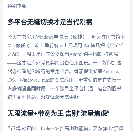
特别重要。
多平台无缝切换才是当代刚需
今天在书房用Windows电脑玩《原神》，明天在图书馆用
Mac做任务，晚上睡前躺床上还想用iPad搓几把《金铲铲
之战》，周末出门等公交掏出Android手机随时打两局
——这才是海外党真实的设备使用图景。一个好的加速
器必须适配你所有的常用平台。番茄提供涵盖Android、
iOS、Windows、mac的专属应用，更重要的是它支持
一
人多端设备同时用
。一个账号全平台打通，宿舍到图书
馆再到地铁站，游戏体验无需中断。
无限流量+带宽为王 告别“流量焦虑”
当你激战正酣，眼看一波推高地就能赢，突然弹出“流量