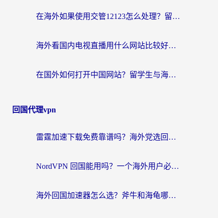
在海外如果使用交管12123怎么处理？留学生亲测有效的回国加速方案
海外看国内电视直播用什么网站比较好？一篇解决你所有追剧难题的实用指南
在国外如何打开中国网站？留学生与海外华人的无缝访问指南
回国代理vpn
雷霆加速下载免费靠谱吗？海外党选回国加速器的避坑指南（附热门工具对比）
NordVPN 回国能用吗？一个海外用户必须面对的真实困境
海外回国加速器怎么选？斧牛和海龟哪个好？一篇帮你避开坑的实用指南