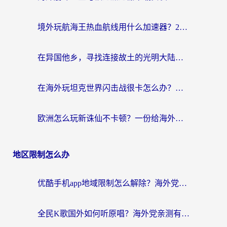
境外玩航海王热血航线用什么加速器？2026海外玩家实测最优方案（附欧洲问道堡垒前线加速技巧）
在异国他乡，寻找连接故土的光明大陆免费加速器
在海外玩坦克世界闪击战很卡怎么办？老玩家亲测有效的加速器选择指南
欧洲怎么玩新诛仙不卡顿？一份给海外游子的国服游戏畅玩指南
地区限制怎么办
优酷手机app地域限制怎么解除？海外党亲测有效的追剧方案
全民K歌国外如何听原唱？海外党亲测有效的回国加速器选择指南