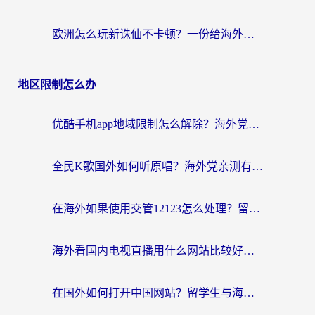
欧洲怎么玩新诛仙不卡顿？一份给海外游子的国服游戏畅玩指南
地区限制怎么办
优酷手机app地域限制怎么解除？海外党亲测有效的追剧方案
全民K歌国外如何听原唱？海外党亲测有效的回国加速器选择指南
在海外如果使用交管12123怎么处理？留学生亲测有效的回国加速方案
海外看国内电视直播用什么网站比较好？一篇解决你所有追剧难题的实用指南
在国外如何打开中国网站？留学生与海外华人的无缝访问指南