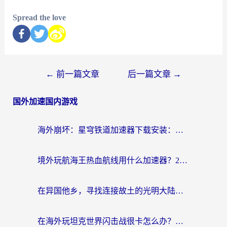
Spread the love
←
前一篇文章
后一篇文章
→
国外加速国内游戏
海外崩坏：星穹铁道加速器下载安装：一份给游子的终极网络指南
境外玩航海王热血航线用什么加速器？2026海外玩家实测最优方案（附欧洲问道堡垒前线加速技巧）
在异国他乡，寻找连接故土的光明大陆免费加速器
在海外玩坦克世界闪击战很卡怎么办？老玩家亲测有效的加速器选择指南