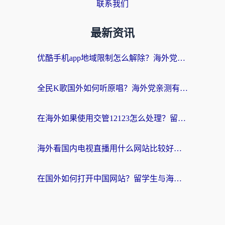
联系我们
最新资讯
优酷手机app地域限制怎么解除？海外党亲测有效的追剧方案
全民K歌国外如何听原唱？海外党亲测有效的回国加速器选择指南
在海外如果使用交管12123怎么处理？留学生亲测有效的回国加速方案
海外看国内电视直播用什么网站比较好？一篇解决你所有追剧难题的实用指南
在国外如何打开中国网站？留学生与海外华人的无缝访问指南