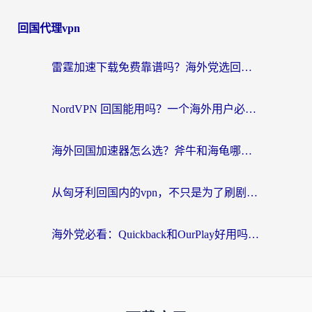
回国代理vpn
雷霆加速下载免费靠谱吗？海外党选回国加速器的避坑指南（附热门工具对比）
NordVPN 回国能用吗？一个海外用户必须面对的真实困境
海外回国加速器怎么选？斧牛和海龟哪个好？一篇帮你避开坑的实用指南
从匈牙利回国内的vpn，不只是为了刷剧那么简单
海外党必看：Quickback和OurPlay好用吗？3分钟选对回国加速器，无缝刷剧玩游戏