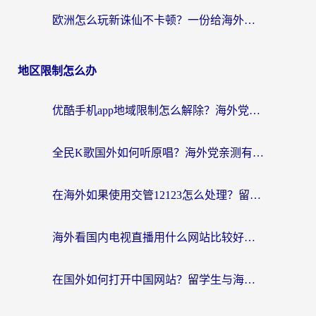
欧洲怎么玩新诛仙不卡顿？一份给海外游子的国服游戏畅玩指南
地区限制怎么办
优酷手机app地域限制怎么解除？海外党亲测有效的追剧方案
全民K歌国外如何听原唱？海外党亲测有效的回国加速器选择指南
在海外如果使用交管12123怎么处理？留学生亲测有效的回国加速方案
海外看国内电视直播用什么网站比较好？一篇解决你所有追剧难题的实用指南
在国外如何打开中国网站？留学生与海外华人的无缝访问指南