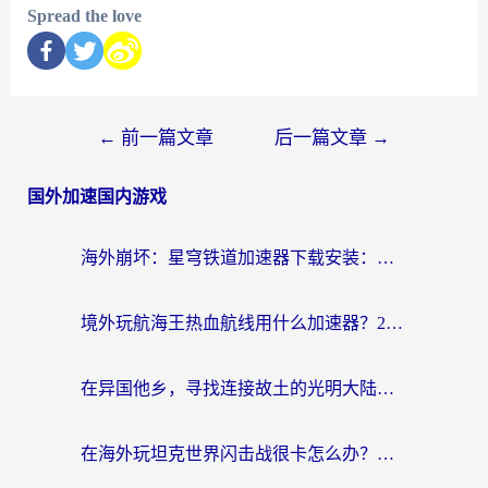
Spread the love
←
前一篇文章
后一篇文章
→
国外加速国内游戏
海外崩坏：星穹铁道加速器下载安装：一份给游子的终极网络指南
境外玩航海王热血航线用什么加速器？2026海外玩家实测最优方案（附欧洲问道堡垒前线加速技巧）
在异国他乡，寻找连接故土的光明大陆免费加速器
在海外玩坦克世界闪击战很卡怎么办？老玩家亲测有效的加速器选择指南