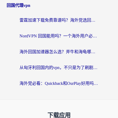
回国代理vpn
雷霆加速下载免费靠谱吗？海外党选回国加速器的避坑指南（附热门工具对比）
NordVPN 回国能用吗？一个海外用户必须面对的真实困境
海外回国加速器怎么选？斧牛和海龟哪个好？一篇帮你避开坑的实用指南
从匈牙利回国内的vpn，不只是为了刷剧那么简单
海外党必看：Quickback和OurPlay好用吗？3分钟选对回国加速器，无缝刷剧玩游戏
下载应用