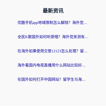
最新资讯
优酷手机app地域限制怎么解除？海外党亲测有效的追剧方案
全民K歌国外如何听原唱？海外党亲测有效的回国加速器选择指南
在海外如果使用交管12123怎么处理？留学生亲测有效的回国加速方案
海外看国内电视直播用什么网站比较好？一篇解决你所有追剧难题的实用指南
在国外如何打开中国网站？留学生与海外华人的无缝访问指南