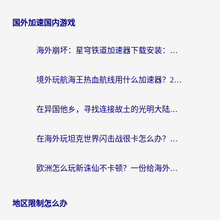
国外加速国内游戏
海外崩坏：星穹铁道加速器下载安装：一份给游子的终极网络指南
境外玩航海王热血航线用什么加速器？2026海外玩家实测最优方案（附欧洲问道堡垒前线加速技巧）
在异国他乡，寻找连接故土的光明大陆免费加速器
在海外玩坦克世界闪击战很卡怎么办？老玩家亲测有效的加速器选择指南
欧洲怎么玩新诛仙不卡顿？一份给海外游子的国服游戏畅玩指南
地区限制怎么办