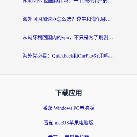
NordVPN 回国能用吗？一个海外用户必须面对的真实困境
海外回国加速器怎么选？斧牛和海龟哪个好？一篇帮你避开坑的实用指南
从匈牙利回国内的vpn，不只是为了刷剧那么简单
海外党必看：Quickback和OurPlay好用吗？3分钟选对回国加速器，无缝刷剧玩游戏
下载应用
番茄 Windows PC电脑版
番茄 macOS苹果电脑版