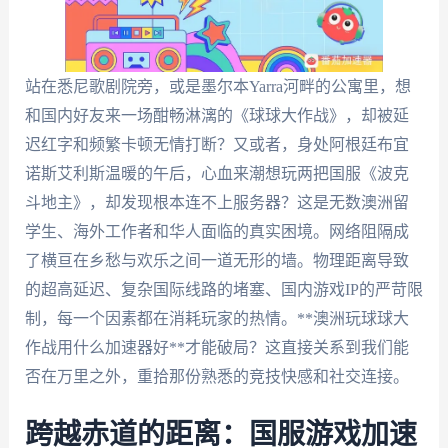
站在悉尼歌剧院旁，或是墨尔本Yarra河畔的公寓里，想
和国内好友来一场酣畅淋漓的《球球大作战》，却被延
迟红字和频繁卡顿无情打断？又或者，身处阿根廷布宜
诺斯艾利斯温暖的午后，心血来潮想玩两把国服《波克
斗地主》，却发现根本连不上服务器？这是无数澳洲留
学生、海外工作者和华人面临的真实困境。网络阻隔成
了横亘在乡愁与欢乐之间一道无形的墙。物理距离导致
的超高延迟、复杂国际线路的堵塞、国内游戏IP的严苛限
制，每一个因素都在消耗玩家的热情。**澳洲玩球球大
作战用什么加速器好**才能破局？这直接关系到我们能
否在万里之外，重拾那份熟悉的竞技快感和社交连接。
跨越赤道的距离：国服游戏加速