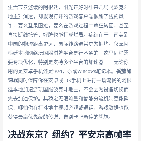
生活节奏悠缓的阿根廷，阳光正好时想来几局《波克斗
地主》消遣，却发现打开的游戏客户端像断了线的风
筝，要么登录困难，要么在游戏过程中疯狂转圈，甚至
直接断线托管，好牌也能打成烂局。症结在于，南美到
中国的物理距离更远，国际线路通常更为拥堵。仅靠阿
根廷本地网络玩国服棋牌平台是行不通的。这里同样需
要专项优化，特别是支持多个平台的加速器——无论你
用的是安卓手机还是iPad，亦或Windows笔记本。
番茄加
速器
同时保障你在安卓或iOS手机上进行一场流畅的阿根
廷本地加速游玩国服波克斗地主，不会因为设备切换而
失去加速保护。其稳定无限流量和智能分流机制更能确
保，哪怕你在打斗地主视频旁观或通话，游戏数据也能
获得最高优先级的传送，告别卡牌悬停的尴尬。
决战东京？纽约？平安京高帧率