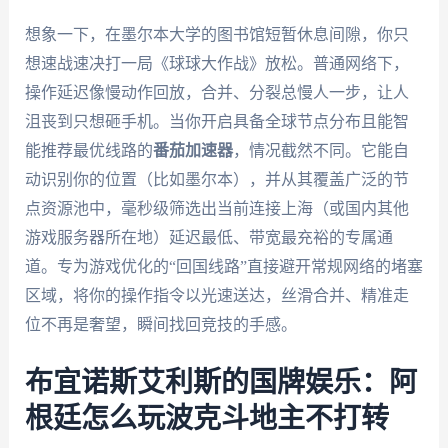
想象一下，在墨尔本大学的图书馆短暂休息间隙，你只
想速战速决打一局《球球大作战》放松。普通网络下，
操作延迟像慢动作回放，合并、分裂总慢人一步，让人
沮丧到只想砸手机。当你开启具备全球节点分布且能智
能推荐最优线路的
番茄加速器
，情况截然不同。它能自
动识别你的位置（比如墨尔本），并从其覆盖广泛的节
点资源池中，毫秒级筛选出当前连接上海（或国内其他
游戏服务器所在地）延迟最低、带宽最充裕的专属通
道。专为游戏优化的“回国线路”直接避开常规网络的堵塞
区域，将你的操作指令以光速送达，丝滑合并、精准走
位不再是奢望，瞬间找回竞技的手感。
布宜诺斯艾利斯的国牌娱乐：阿
根廷怎么玩波克斗地主不打转