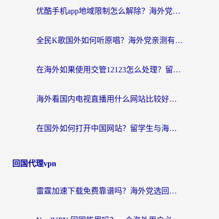
优酷手机app地域限制怎么解除？海外党亲测有效的追剧方案
全民K歌国外如何听原唱？海外党亲测有效的回国加速器选择指南
在海外如果使用交管12123怎么处理？留学生亲测有效的回国加速方案
海外看国内电视直播用什么网站比较好？一篇解决你所有追剧难题的实用指南
在国外如何打开中国网站？留学生与海外华人的无缝访问指南
回国代理vpn
雷霆加速下载免费靠谱吗？海外党选回国加速器的避坑指南（附热门工具对比）