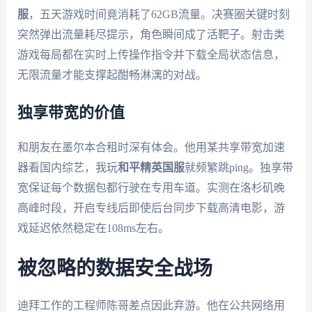
服
，五天游戏时间竟消耗了62GB流量。决赛圈关键时刻
突然弹出流量耗尽提示，角色瞬间成了活靶子。射击类
游戏每局都在实时上传操作指令并下载全局状态信息，
无限流量才能支撑起酣畅淋漓的对战。
独享带宽的价值
和朋友在墨尔本合租时深有体会。他用某共享带宽加速
器看国内综艺，我玩
和平精英国服
就频繁跳ping。独享带
宽保证每个数据包都行驶在专用车道。实测在洛杉矶晚
高峰时段，开启专线后即使后台同步下载高清电影，游
戏延迟依然稳定在108ms左右。
被忽略的数据安全战场
迪拜工作的工程师陈哥差点因此弃游。他在公共网络用