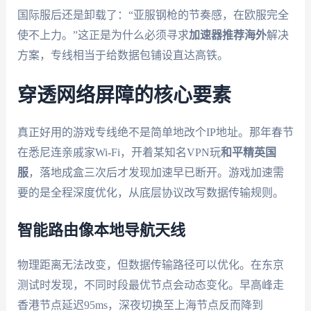
国际服后还是卸载了：“亚服钢枪的节奏感，在欧服完全
使不上力。”这正是为什么必须寻求
加速器推荐海外
解决
方案，专线相当于给数据包铺设直达高铁。
穿透网络屏障的核心要素
真正好用的游戏专线绝不是简单地改个IP地址。那年春节
在悉尼连亲戚家Wi-Fi，开着某知名VPN玩
和平精英国
服
，落地成盒三次后才发现加速早已断开。游戏加速需
要的是全程深度优化，从底层协议改写数据传输规则。
智能路由像本地导航天线
物理距离无法改变，但数据传输路径可以优化。在东京
测试时发现，不同时段最优节点会动态变化。早高峰走
香港节点延迟95ms，深夜切换至上海节点反而降到