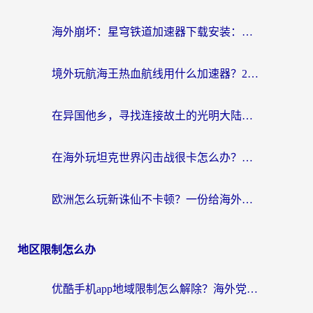
海外崩坏：星穹铁道加速器下载安装：一份给游子的终极网络指南
境外玩航海王热血航线用什么加速器？2026海外玩家实测最优方案（附欧洲问道堡垒前线加速技巧）
在异国他乡，寻找连接故土的光明大陆免费加速器
在海外玩坦克世界闪击战很卡怎么办？老玩家亲测有效的加速器选择指南
欧洲怎么玩新诛仙不卡顿？一份给海外游子的国服游戏畅玩指南
地区限制怎么办
优酷手机app地域限制怎么解除？海外党亲测有效的追剧方案