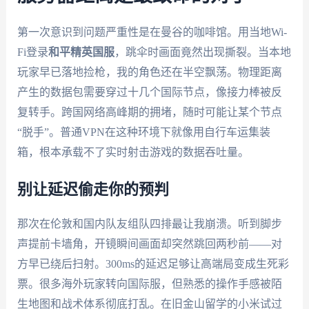
第一次意识到问题严重性是在曼谷的咖啡馆。用当地Wi-
Fi登录
和平精英国服
，跳伞时画面竟然出现撕裂。当本地
玩家早已落地捡枪，我的角色还在半空飘荡。物理距离
产生的数据包需要穿过十几个国际节点，像接力棒被反
复转手。跨国网络高峰期的拥堵，随时可能让某个节点
“脱手”。普通VPN在这种环境下就像用自行车运集装
箱，根本承载不了实时射击游戏的数据吞吐量。
别让延迟偷走你的预判
那次在伦敦和国内队友组队四排最让我崩溃。听到脚步
声提前卡墙角，开镜瞬间画面却突然跳回两秒前——对
方早已绕后扫射。300ms的延迟足够让高端局变成生死彩
票。很多海外玩家转向国际服，但熟悉的操作手感被陌
生地图和战术体系彻底打乱。在旧金山留学的小米试过