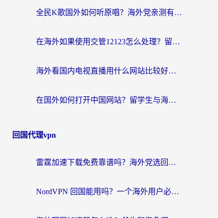
全民K歌国外如何听原唱？海外党亲测有效的回国加速器选择指南
在海外如果使用交管12123怎么处理？留学生亲测有效的回国加速方案
海外看国内电视直播用什么网站比较好？一篇解决你所有追剧难题的实用指南
在国外如何打开中国网站？留学生与海外华人的无缝访问指南
回国代理vpn
雷霆加速下载免费靠谱吗？海外党选回国加速器的避坑指南（附热门工具对比）
NordVPN 回国能用吗？一个海外用户必须面对的真实困境