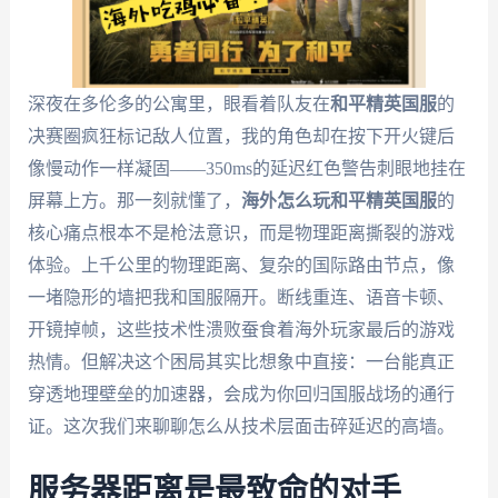
深夜在多伦多的公寓里，眼看着队友在
和平精英国服
的
决赛圈疯狂标记敌人位置，我的角色却在按下开火键后
像慢动作一样凝固——350ms的延迟红色警告刺眼地挂在
屏幕上方。那一刻就懂了，
海外怎么玩和平精英国服
的
核心痛点根本不是枪法意识，而是物理距离撕裂的游戏
体验。上千公里的物理距离、复杂的国际路由节点，像
一堵隐形的墙把我和国服隔开。断线重连、语音卡顿、
开镜掉帧，这些技术性溃败蚕食着海外玩家最后的游戏
热情。但解决这个困局其实比想象中直接：一台能真正
穿透地理壁垒的加速器，会成为你回归国服战场的通行
证。这次我们来聊聊怎么从技术层面击碎延迟的高墙。
服务器距离是最致命的对手