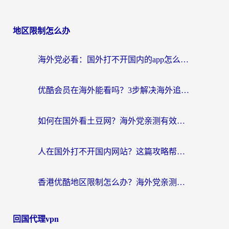
地区限制怎么办
海外党必看：国外打不开国内的app怎么办？3步解决你的乡愁
优酷会员在海外能看吗？3步解决海外追剧难题，附实测好用加速器推荐
如何在国外看土豆网？海外党亲测有效的追剧加速器选择指南
人在国外打不开国内网站？这篇攻略帮你无缝解锁国内资源（附交管12123使用技巧）
香港优酷地区限制怎么办？海外党亲测有效的追剧解决方案
回国代理vpn