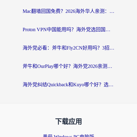
Mac翻墙回国免费？2026海外华人亲测：从CCTV5直播到国内APP，这样选加速器才靠谱
Proton VPN中国能用吗？海外党选回国加速器的避坑指南（附番茄加速器实测）
海外党必看：斧牛和Fly2CN好用吗？3招教你选对回国加速器（附免费试用攻略）
斧牛和OurPlay哪个好？海外党2026亲测：选对加速器，国内资源秒加载
海外党纠结Quickback和Kuyo哪个好？选对回国加速器才能无缝刷国内资源
下载应用
番茄 Windows PC电脑版