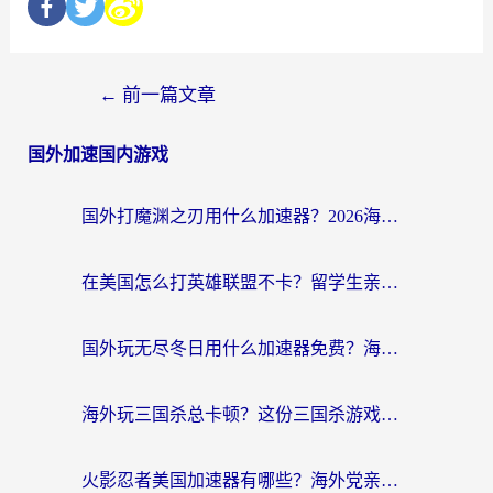
←
前一篇文章
国外加速国内游戏
国外打魔渊之刃用什么加速器？2026海外玩家国服游戏加速全攻略（附闪耀暖暖&复苏的魔女避坑指南）
在美国怎么打英雄联盟不卡？留学生亲测的国服游戏加速全攻略
国外玩无尽冬日用什么加速器免费？海外党国服游戏加速避坑指南
海外玩三国杀总卡顿？这份三国杀游戏加速器指南帮你告别延迟烦恼
火影忍者美国加速器有哪些？海外党亲测的国服游戏加速全攻略（含菲律宾玩三国之刃守望黎明技巧）