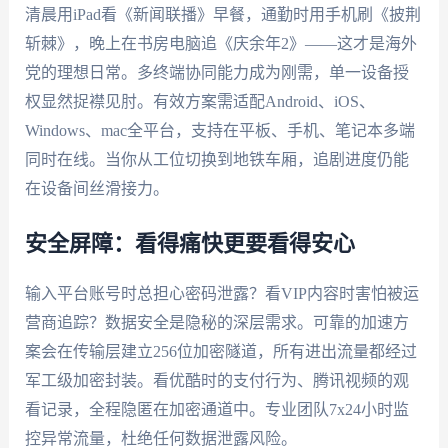
清晨用iPad看《新闻联播》早餐，通勤时用手机刷《披荆
斩棘》，晚上在书房电脑追《庆余年2》——这才是海外
党的理想日常。多终端协同能力成为刚需，单一设备授
权显然捉襟见肘。有效方案需适配Android、iOS、
Windows、mac全平台，支持在平板、手机、笔记本多端
同时在线。当你从工位切换到地铁车厢，追剧进度仍能
在设备间丝滑接力。
安全屏障：看得痛快更要看得安心
输入平台账号时总担心密码泄露？看VIP内容时害怕被运
营商追踪？数据安全是隐秘的深层需求。可靠的加速方
案会在传输层建立256位加密隧道，所有进出流量都经过
军工级加密封装。看优酷时的支付行为、腾讯视频的观
看记录，全程隐匿在加密通道中。专业团队7x24小时监
控异常流量，杜绝任何数据泄露风险。