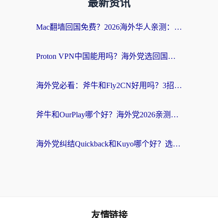
最新资讯
Mac翻墙回国免费？2026海外华人亲测：从CCTV5直播到国内APP，这样选加速器才靠谱
Proton VPN中国能用吗？海外党选回国加速器的避坑指南（附番茄加速器实测）
海外党必看：斧牛和Fly2CN好用吗？3招教你选对回国加速器（附免费试用攻略）
斧牛和OurPlay哪个好？海外党2026亲测：选对加速器，国内资源秒加载
海外党纠结Quickback和Kuyo哪个好？选对回国加速器才能无缝刷国内资源
友情链接